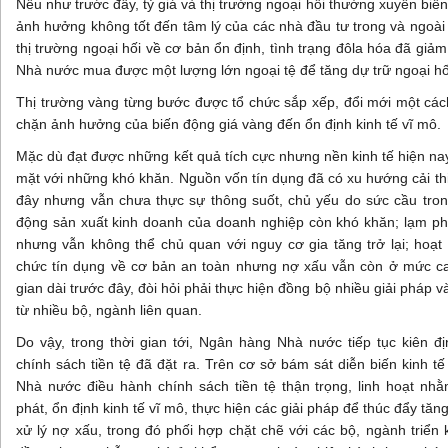
Nếu như trước đây, tỷ giá và thị trường ngoại hối thường xuyên biế
ảnh hưởng không tốt đến tâm lý của các nhà đầu tư trong và ngoài 
thị trường ngoại hối về cơ bản ổn định, tình trạng đôla hóa đã g
Nhà nước mua được một lượng lớn ngoại tệ để tăng dự trữ ngoại h
Thị trường vàng từng bước được tổ chức sắp xếp, đổi mới một cá
chặn ảnh hưởng của biến động giá vàng đến ổn định kinh tế vĩ mô.
Mặc dù đạt được những kết quả tích cực nhưng nền kinh tế hiện nay
mặt với những khó khăn. Nguồn vốn tín dụng đã có xu hướng cải th
đây nhưng vẫn chưa thực sự thông suốt, chủ yếu do sức cầu tro
động sản xuất kinh doanh của doanh nghiệp còn khó khăn; lạm phá
nhưng vẫn không thể chủ quan với nguy cơ gia tăng trở lại; hoạt
chức tín dụng về cơ bản an toàn nhưng nợ xấu vẫn còn ở mức cao
gian dài trước đây, đòi hỏi phải thực hiện đồng bộ nhiều giải pháp 
từ nhiều bộ, ngành liên quan.
Do vậy, trong thời gian tới, Ngân hàng Nhà nước tiếp tục kiên đ
chính sách tiền tệ đã đặt ra. Trên cơ sở bám sát diễn biến kinh tế
Nhà nước điều hành chính sách tiền tệ thận trọng, linh hoạt nh
phát, ổn định kinh tế vĩ mô, thực hiện các giải pháp để thúc đẩy tăn
xử lý nợ xấu, trong đó phối hợp chặt chẽ với các bộ, ngành triển k