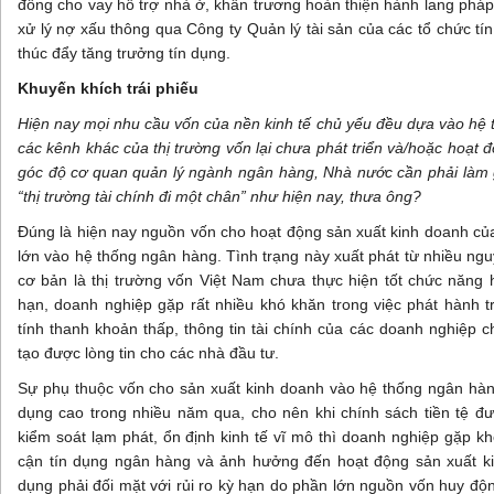
đồng cho vay hỗ trợ nhà ở, khẩn trương hoàn thiện hành lang pháp
xử lý nợ xấu thông qua Công ty Quản lý tài sản của các tổ chức t
thúc đẩy tăng trưởng tín dụng.
Khuyến khích trái phiếu
Hiện nay mọi nhu cầu vốn của nền kinh tế chủ yếu đều dựa vào hệ 
các kênh khác của thị trường vốn lại chưa phát triển và/hoặc hoạt
góc độ cơ quan quản lý ngành ngân hàng, Nhà nước cần phải làm g
“thị trường tài chính đi một chân” như hiện nay, thưa ông?
Đúng là hiện nay nguồn vốn cho hoạt động sản xuất kinh doanh của
lớn vào hệ thống ngân hàng. Tình trạng này xuất phát từ nhiều ng
cơ bản là thị trường vốn Việt Nam chưa thực hiện tốt chức năng 
hạn, doanh nghiệp gặp rất nhiều khó khăn trong việc phát hành t
tính thanh khoản thấp, thông tin tài chính của các doanh nghiệp 
tạo được lòng tin cho các nhà đầu tư.
Sự phụ thuộc vốn cho sản xuất kinh doanh vào hệ thống ngân hàn
dụng cao trong nhiều năm qua, cho nên khi chính sách tiền tệ đ
kiểm soát lạm phát, ổn định kinh tế vĩ mô thì doanh nghiệp gặp kh
cận tín dụng ngân hàng và ảnh hưởng đến hoạt động sản xuất ki
dụng phải đối mặt với rủi ro kỳ hạn do phần lớn nguồn vốn huy độ