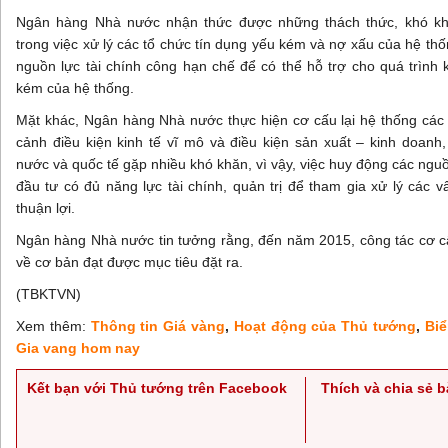
Ngân hàng Nhà nước nhận thức được những thách thức, khó khă
trong việc xử lý các tổ chức tín dụng yếu kém và nợ xấu của hệ th
nguồn lực tài chính công hạn chế để có thể hỗ trợ cho quá trình 
kém của hệ thống.
Mặt khác, Ngân hàng Nhà nước thực hiện cơ cấu lại hệ thống các t
cảnh điều kiện kinh tế vĩ mô và điều kiện sản xuất – kinh doanh, 
nước và quốc tế gặp nhiều khó khăn, vì vậy, việc huy động các ngu
đầu tư có đủ năng lực tài chính, quản trị để tham gia xử lý các 
thuận lợi.
Ngân hàng Nhà nước tin tưởng rằng, đến năm 2015, công tác cơ cấu
về cơ bản đạt được mục tiêu đặt ra.
(TBKTVN)
Xem thêm:
Thông tin Giá vàng
,
Hoạt động của Thủ tướng
,
Bi
Gia vang hom nay
Kết bạn với Thủ tướng trên Facebook
Thích và chia sẻ 