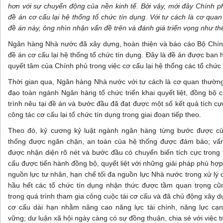
hơn với sự chuyển động của nền kinh tế. Bởi vậy, mới đây Chính p
đề án cơ cấu lại hệ thống tổ chức tín dụng. Với tư cách là cơ quan
đề án này, ông nhìn nhận vấn đề trên và đánh giá triển vọng như t
Ngân hàng Nhà nước đã xây dựng, hoàn thiện và báo cáo Bộ Chính
đề án cơ cấu lại hệ thống tổ chức tín dụng. Đây là đề án được ban
quyết tâm của Chính phủ trong việc cơ cấu lại hệ thống các tổ chức 
Thời gian qua, Ngân hàng Nhà nước với tư cách là cơ quan thường 
đạo toàn ngành Ngân hàng tổ chức triển khai quyết liệt, đồng bộ c
trình nêu tại đề án và bước đầu đã đạt được một số kết quả tích cực
công tác cơ cấu lại tổ chức tín dụng trong giai đoạn tiếp theo.
Theo đó, kỷ cương kỷ luật ngành ngân hàng từng bước được củ
thống được ngăn chặn, an toàn của hệ thống được đảm bảo; vấ
được nhận diện rõ nét và bước đầu có chuyển biến tích cực trong tr
cấu được tiến hành đồng bộ, quyết liệt với những giải pháp phù hợp
nguồn lực tư nhân, hạn chế tối đa nguồn lực Nhà nước trong xử lý
hầu hết các tổ chức tín dụng nhận thức được tầm quan trọng cũ
trong quá trình tham gia công cuộc tái cơ cấu và đã chủ động xây dự
cơ cấu dài hạn nhằm nâng cao năng lực tài chính, năng lực cạn
vững; dư luận xã hội ngày càng có sự đồng thuận, chia sẻ với việc tr