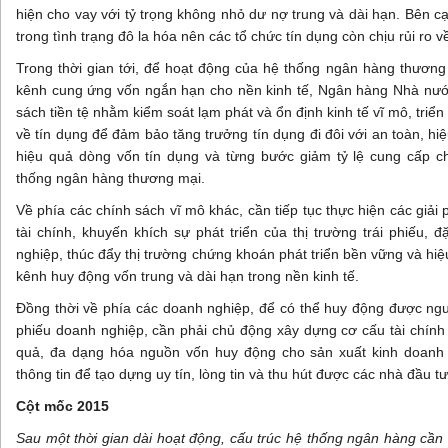
hiện cho vay với tỷ trọng không nhỏ dư nợ trung và dài hạn. Bên 
trong tình trạng đô la hóa nên các tổ chức tín dụng còn chịu rủi ro v
Trong thời gian tới, để hoạt động của hệ thống ngân hàng thương 
kênh cung ứng vốn ngắn hạn cho nền kinh tế, Ngân hàng Nhà nước
sách tiền tệ nhằm kiểm soát lạm phát và ổn định kinh tế vĩ mô, triển 
về tín dụng để đảm bảo tăng trưởng tín dụng đi đôi với an toàn, h
hiệu quả dòng vốn tín dụng và từng bước giảm tỷ lệ cung cấp ch
thống ngân hàng thương mại.
Về phía các chính sách vĩ mô khác, cần tiếp tục thực hiện các giải p
tài chính, khuyến khích sự phát triển của thị trường trái phiếu, đ
nghiệp, thúc đẩy thị trường chứng khoán phát triển bền vững và hiệ
kênh huy động vốn trung và dài hạn trong nền kinh tế.
Đồng thời về phía các doanh nghiệp, để có thể huy động được nguồ
phiếu doanh nghiệp, cần phải chủ động xây dựng cơ cấu tài chính
quả, đa dạng hóa nguồn vốn huy động cho sản xuất kinh doanh
thông tin để tạo dựng uy tín, lòng tin và thu hút được các nhà đầu tư
Cột mốc 2015
Sau một thời gian dài hoạt động, cấu trúc hệ thống ngân hàng cần