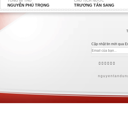
TỔNG BÍ THƯ
CHỦ TỊCH NƯỚC
NGUYỄN PHÚ TRỌNG
TRƯƠNG TẤN SANG
Cập nhật tin mới qua E
     
nguyentandun