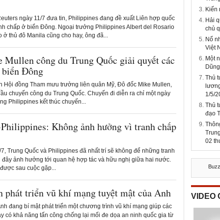
Kiến
uters ngày 11/7 đưa tin, Philippines đang đề xuất Liên hợp quốc
Hải q
nh chấp ở biển Đông. Ngoại trưởng Philippines Albert del Rosario
chủ q
 ở thủ đô Manila cũng cho hay, ông đã...
Nổ nh
Việt
 Mullen công du Trung Quốc giải quyết các
Một 
Dũng
ở biển Đông
Thủ 
h Hội đồng Tham mưu trưởng liên quân Mỹ, Đô đốc Mike Mullen,
lương
đầu chuyến công du Trung Quốc. Chuyến đi diễn ra chỉ một ngày
1/5/2
ng Philippines kết thúc chuyến...
Thủ t
đạo 
Philippines: Không ảnh hưởng vì tranh chấp
Thông
Trung
02 t
7, Trung Quốc và Philippines đã nhất trí sẽ không để những tranh
n đây ảnh hưởng tới quan hệ hợp tác và hữu nghị giữa hai nước.
Buz
 được sau cuộc gặp...
h phát triển vũ khí mạng tuyệt mật của Anh
VIDEO
h đang bí mật phát triển một chương trình vũ khí mạng giúp các
y có khả năng tấn công chống lại mối đe dọa an ninh quốc gia từ