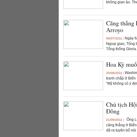
không gian ảo. Theo
Căng thẳng 
Arroyo
Ngày 6/
06/07/2011
|
Ngoại giao, Tổng 
Tổng thống Gloria 
Hoa Kỳ muốn
Washing
25/06/2011
|
tranh chấp ở Biển
“Mỹ không có ý địn
Chủ tịch Hội
Đông
Ông Len
21/06/2011
|
căng thẳng ở Biển
đã ra tuyên bố nói