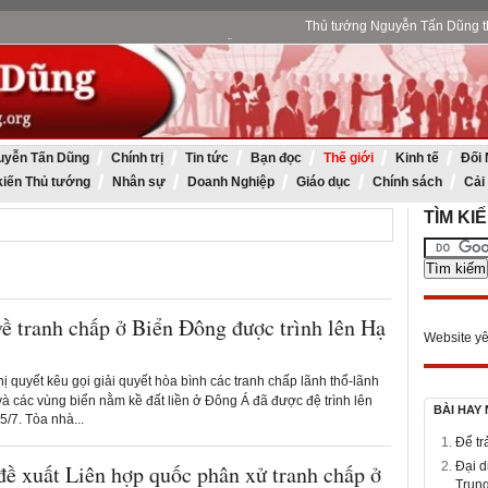
Thủ tướng Nguyễn Tấn Dũng th
Thủ tướng Nguyễn Tấn Dũng: Tập đoàn Dầu khí Quốc gia VN 
Thủ tướng Nguyễn Tấn Dũng tham dự kỷ ni
Thủ tướng Nguyễn Tấn Dũng dâng hương 
uyễn Tấn Dũng
Chính trị
Tin tức
Bạn đọc
Thế giới
Kinh tế
Đối 
kiến Thủ tướng
Nhân sự
Doanh Nghiệp
Giáo dục
Chính sách
Cải
TÌM KI
về tranh chấp ở Biển Đông được trình lên Hạ
Website yê
ị quyết kêu gọi giải quyết hòa bình các tranh chấp lãnh thổ-lãnh
và các vùng biển nằm kề đất liền ở Đông Á đã được đệ trình lên
BÀI HAY
/7. Tòa nhà...
Để tr
Đại d
đề xuất Liên hợp quốc phân xử tranh chấp ở
Trung