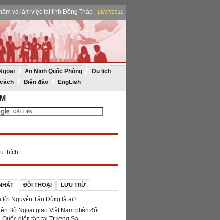
ăm và làm việc tại tỉnh Đồng Tháp |
16/07/2011
phải làm tốt 4 nhiệm vụ trọng tâm |
16/07/2011
ệm 30 năm thành lập Vietsovpetro
|
15/07/2011
mộ cụ phó bảng Nguyễn Sinh Sắc |
16/07/2011
Ngoại
An Ninh Quốc Phòng
Du lịch
 cách
Biển đảo
EngLish
ẾM
u thích:
 NHẤT
ĐỐI THOẠI
LƯU TRỮ
ả lời Nguyễn Tấn Dũng là ai?
iện Bộ Ngoại giao Việt Nam phản đối
 Quốc diễn tập tại Trường Sa