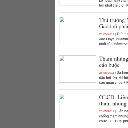
kế hoạch đầy tham
lớn nhất thế giới.
Thứ trưởng 
Gaddafi phải
Thứ trư
28/05/2011
|
đạo Libya Muammar
nhất của Mátxcơva
Tham nhũng 
cáo buộc
Sự tron
26/05/2011
|
dấu hỏi lớn, khi 
cựu quan chức FIF
OECD: Liên 
tham nhũng
Liên ba
25/05/2011
|
chống tham nhũng 
chức OECD tại phiê