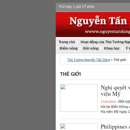
Thứ bảy, 1 giờ 27 phút.
Trang chủ
Hoạt động của Thủ Tướng Ng
Điểm nóng
Đời sống
Khoa học
Ý 
Thủ Tướng Nguyễn Tấn Dũng
»
Thế giới
THẾ GIỚI
Nghị quyết 
viện Mỹ
Một ngh
17/07/2011
|
hải tại Biển Đông 
Hạ viện Mỹ ngày 15
Philippines 