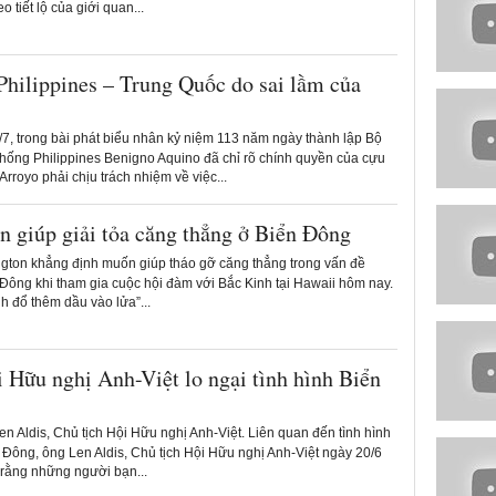
 tiết lộ của giới quan...
Philippines – Trung Quốc do sai lầm của
7, trong bài phát biểu nhân kỷ niệm 113 năm ngày thành lập Bộ
thống Philippines Benigno Aquino đã chỉ rõ chính quyền của cựu
Arroyo phải chịu trách nhiệm về việc...
 giúp giải tỏa căng thẳng ở Biển Đông
ton khẳng định muốn giúp tháo gỡ căng thẳng trong vấn đề
 Đông khi tham gia cuộc hội đàm với Bắc Kinh tại Hawaii hôm nay.
h đổ thêm dầu vào lửa”...
 Hữu nghị Anh-Việt lo ngại tình hình Biển
 Aldis, Chủ tịch Hội Hữu nghị Anh-Việt. Liên quan đến tình hình
 Đông, ông Len Aldis, Chủ tịch Hội Hữu nghị Anh-Việt ngày 20/6
 rằng những người bạn...