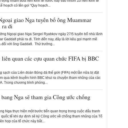
 vọng nhằm đưa nền kinh tế nước này vào nhóm 10 nền kinh tế
 Kế hoạch có tên gọi “Quy hoạch...
Ngoại giao Nga tuyên bố ông Muammar
 ra đi
ởng Ngoại giao Nga Sergei Ryabkov ngày 27/5 tuyên bố nhà lãnh
 Gaddafi phải ra đi. Tính đến nay, đây là lời kêu gọi mạnh mẽ
 đối với ông Gaddafi. Thứ trưởng...
liên quan các cựu quan chức FIFA bị BBC
g sạch của Liên đoàn Bóng đá thế giới (FIFA) một lần nữa bị đặt
hôm qua kênh truyền hình BBC khui ra chuyện tham nhũng của các
A. Trong chương trình phóng...
bang Nga sẽ tham gia Công ước chống
ng Nga thực hiện một bước tiến quan trọng trong cuộc đấu tranh
quốc tế khi dự định sẽ ký Công ước về chống tham nhũng của Tổ
n họp của tổ chức này bắt...