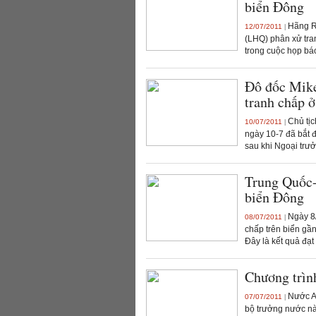
biển Đông
Hãng Re
12/07/2011
|
(LHQ) phân xử tra
trong cuộc họp báo
Đô đốc Mike
tranh chấp 
Chủ tịc
10/07/2011
|
ngày 10-7 đã bắt 
sau khi Ngoại trưở
Trung Quốc-
biển Đông
Ngày 8/
08/07/2011
|
chấp trên biển gầ
Đây là kết quả đạt
Chương trìn
Nước An
07/07/2011
|
bộ trưởng nước nà