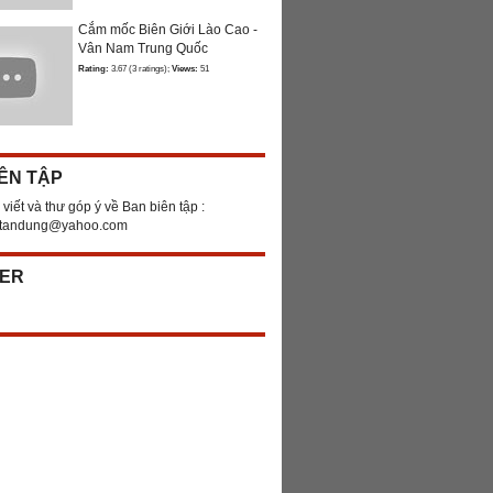
Cắm mốc Biên Giới Lào Cao -
Vân Nam Trung Quốc
Rating:
3.67 (3 ratings);
Views:
51
ÊN TẬP
 viết và thư góp ý về Ban biên tập :
ntandung@yahoo.com
ER