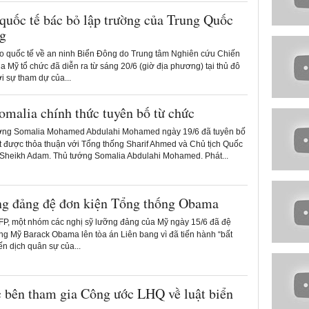
 quốc tế bác bỏ lập trường của Trung Quốc
g
o quốc tế về an ninh Biển Đông do Trung tâm Nghiên cứu Chiến
a Mỹ tổ chức đã diễn ra từ sáng 20/6 (giờ địa phương) tại thủ đô
i sự tham dự của...
omalia chính thức tuyên bố từ chức
ớng Somalia Mohamed Abdulahi Mohamed ngày 19/6 đã tuyên bố
ạt được thỏa thuận với Tổng thống Sharif Ahmed và Chủ tịch Quốc
 Sheikh Adam. Thủ tướng Somalia Abdulahi Mohamed. Phát...
ng đảng đệ đơn kiện Tổng thống Obama
P, một nhóm các nghị sỹ lưỡng đảng của Mỹ ngày 15/6 đã đệ
ng Mỹ Barack Obama lên tòa án Liên bang vì đã tiến hành “bất
n dịch quân sự của...
c bên tham gia Công ước LHQ về luật biển