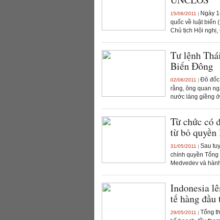
Ngày 14
15/06/2011
|
quốc về luật biển
Chủ tịch Hội nghị,
Tư lệnh Thá
Biển Đông
Đô đốc 
02/06/2011
|
rằng, ông quan ng
nước láng giềng ở 
Từ chức có 
từ bỏ quyền 
Sau tuy
31/05/2011
|
chính quyền Tổng 
Medvedev và hành 
Indonesia lê
tế hàng đầu 
Tổng th
29/05/2011
|