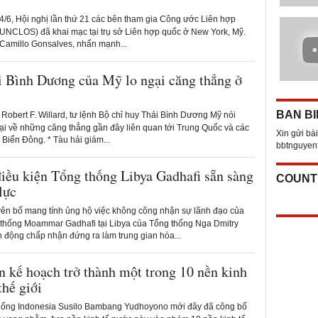
/6, Hội nghị lần thứ 21 các bên tham gia Công ước Liên hợp
 (UNCLOS) đã khai mạc tại trụ sở Liên hợp quốc ở New York, Mỹ.
 Camillo Gonsalves, nhấn mạnh...
i Bình Dương của Mỹ lo ngại căng thẳng ở
BAN BI
Robert F. Willard, tư lệnh Bộ chỉ huy Thái Bình Dương Mỹ nói
ại về những căng thẳng gần đây liên quan tới Trung Quốc và các
Xin gửi bài
Biển Đông. * Tàu hải giám...
bbtnguye
điều kiện Tổng thống Libya Gadhafi sẵn sàng
COUNT
lực
ên bố mang tính ủng hộ việc không công nhận sự lãnh đạo của
thống Moammar Gadhafi tại Libya của Tổng thống Nga Dmitry
động chấp nhận đứng ra làm trung gian hòa...
n kế hoạch trở thành một trong 10 nền kinh
thế giới
ống Indonesia Susilo Bambang Yudhoyono mới đây đã công bố