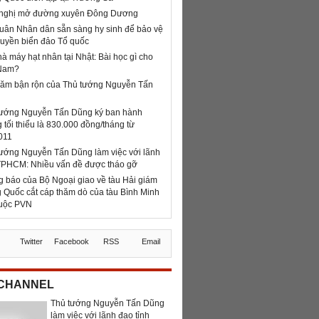
 nghị mở đường xuyên Đông Dương
uân Nhân dân sẵn sàng hy sinh để bảo vệ
uyền biển đảo Tổ quốc
à máy hạt nhân tại Nhật: Bài học gì cho
 Nam?
năm bận rộn của Thủ tướng Nguyễn Tấn
tướng Nguyễn Tấn Dũng ký ban hành
 tối thiểu là 830.000 đồng/tháng từ
011
ướng Nguyễn Tấn Dũng làm việc với lãnh
TPHCM: Nhiều vấn đề được tháo gỡ
 báo của Bộ Ngoại giao về tàu Hải giám
 Quốc cắt cáp thăm dò của tàu Bình Minh
huộc PVN
z
Twitter
Facebook
RSS
Email
 CHANNEL
Thủ tướng Nguyễn Tấn Dũng
làm việc với lãnh đạo tỉnh