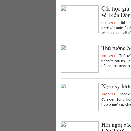
Các học giả
về Biển Đôn
Hội thả
21/06/2011
|
lược và Quốc tế củ
Washington, Mỹ vớ
Thủ tướng S
Thủ tư
19/06/2011
|
từ chức sau khi đ
hội Sharif Hassan
Nghị sỹ lưỡ
Theo AF
16/06/2011
|
đơn kiện Tổng thố
hợp pháp” các chiế
Hội nghị cá
UNCLOS