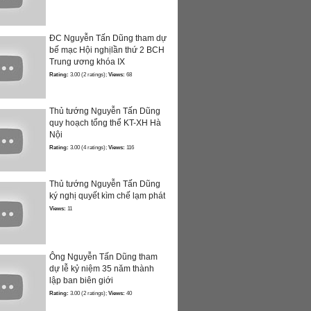
ĐC Nguyễn Tấn Dũng tham dự
bế mạc Hội nghịlần thứ 2 BCH
Trung ương khóa IX
Rating:
3.00 (2 ratings);
Views:
68
Thủ tướng Nguyễn Tấn Dũng
quy hoạch tổng thể KT-XH Hà
Nội
Rating:
3.00 (4 ratings);
Views:
116
Thủ tướng Nguyễn Tấn Dũng
ký nghị quyết kìm chế lạm phát
Views:
11
Ông Nguyễn Tấn Dũng tham
dự lễ kỷ niệm 35 năm thành
lập ban biên giới
Rating:
3.00 (2 ratings);
Views:
40