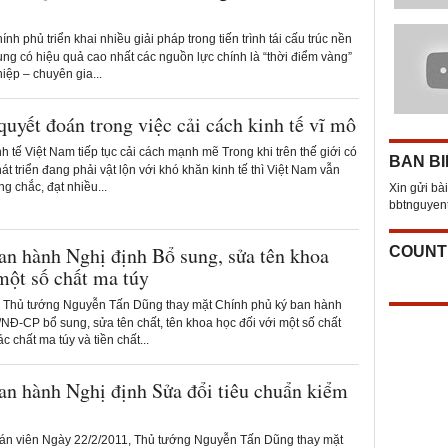
nh phủ triển khai nhiều giải pháp trong tiến trình tái cấu trúc nền
ng có hiệu quả cao nhất các nguồn lực chính là “thời điểm vàng”
iệp – chuyên gia...
uyết đoán trong việc cải cách kinh tế vĩ mô
h tế Việt Nam tiếp tục cải cách mạnh mẽ Trong khi trên thế giới có
BAN BI
t triển đang phải vật lộn với khó khăn kinh tế thì Việt Nam vẫn
ng chắc, đạt nhiều...
Xin gửi bài
bbtnguye
an hành Nghị định Bổ sung, sửa tên khoa
COUNT
một số chất ma túy
Thủ tướng Nguyễn Tấn Dũng thay mặt Chính phủ ký ban hành
NĐ-CP bổ sung, sửa tên chất, tên khoa học đối với một số chất
 chất ma túy và tiền chất...
an hành Nghị định Sửa đổi tiêu chuẩn kiểm
án viên Ngày 22/2/2011, Thủ tướng Nguyễn Tấn Dũng thay mặt