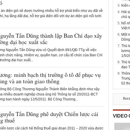
ió
Kiến
án điện gió sẽ được hưởng nhiều hỗ trợ phát triển như ưu đãi về
Hải q
hí, hạ tầng đất đai, hỗ trợ giá điện đối với dự án điện gió nối lưới.
chủ q
Nổ nh
Việt
guyễn Tấn Dũng thành lập Ban Chỉ đạo xây
Một 
Dũng
ờng đại học xuất sắc
Thủ 
ng Nguyễn Tấn Dũng vừa có Quyết định 891/QĐ-TTg về việc
lương
định chức năng, nhiệm vụ, quyền hạn, cơ cấu tổ chức của Ban Chỉ
1/5/2
rường đại học xuất...
Thủ t
đạo 
ơng: minh bạch thị trường ô tô để phục vụ
Thông
Trung
ùng và an toàn giao thông
02 t
ưởng Bộ Công Thương Nguyễn Thành Biên khẳng định như vậy
ủa nhiều doanh nghiệp chưa ủng hộ Thông tư số 20/2011-BCT
Buz
ng ban hành ngày 12/5/2011. Bộ Công Thương...
guyễn Tấn Dũng phê duyệt Chiến lược cải
VIDEO
ng thuế
iến lược cải cách hệ thống thuế giai đoạn 2011 – 2020 vừa được