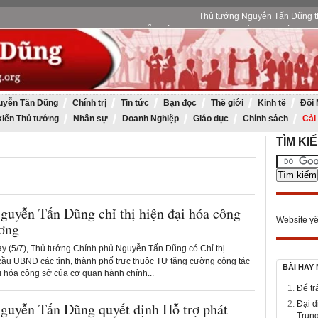
Thủ tướng Nguyễn Tấn Dũng th
Thủ tướng Nguyễn Tấn Dũng: Tập đoàn Dầu khí Quốc gia VN 
Thủ tướng Nguyễn Tấn Dũng tham dự kỷ ni
Thủ tướng Nguyễn Tấn Dũng dâng hương 
uyễn Tấn Dũng
Chính trị
Tin tức
Bạn đọc
Thế giới
Kinh tế
Đối 
kiến Thủ tướng
Nhân sự
Doanh Nghiệp
Giáo dục
Chính sách
Cải
TÌM KI
guyễn Tấn Dũng chỉ thị hiện đại hóa công
Website yê
ương
 (5/7), Thủ tướng Chính phủ Nguyễn Tấn Dũng có Chỉ thị
ầu UBND các tỉnh, thành phố trực thuộc TƯ tăng cường công tác
BÀI HAY
i hóa công sở của cơ quan hành chính...
Để tr
Đại d
guyễn Tấn Dũng quyết định Hỗ trợ phát
Trung