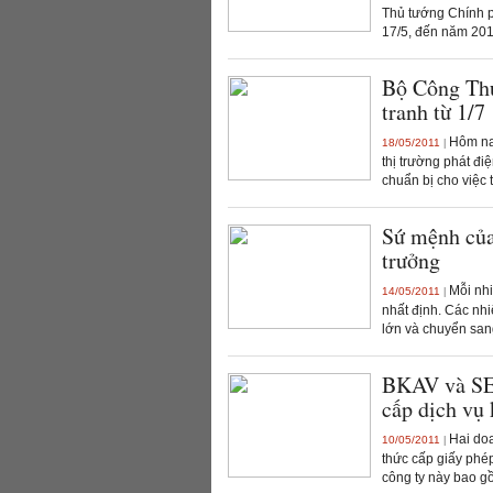
Thủ tướng Chính 
17/5, đến năm 201
Bộ Công Thư
tranh từ 1/7
Hôm nay
18/05/2011
|
thị trường phát đi
chuẩn bị cho việc t
Sứ mệnh của
trưởng
Mỗi nhi
14/05/2011
|
nhất định. Các nhi
lớn và chuyển san
BKAV và SEA
cấp dịch vụ 
Hai doa
10/05/2011
|
thức cấp giấy phép
công ty này bao g