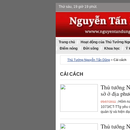
Thứ sáu, 19 giờ 19 phút.
Trang chủ
Hoạt động của Thủ Tướng Ng
Điểm nóng
Đời sống
Khoa học
Ý 
Thủ Tướng Nguyễn Tấn Dũng
»
Cải cách
CẢI CÁCH
Thủ tướng N
sở ở địa ph
Hôm nay
05/07/2011
|
1073/CT-TTg yêu c
quản lý và hiện đạ
Thủ tướng N