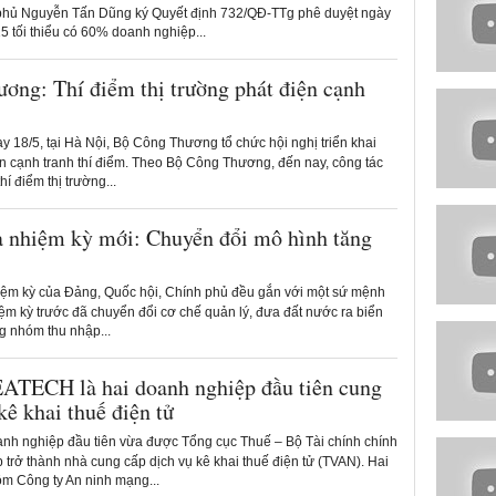
phủ Nguyễn Tấn Dũng ký Quyết định 732/QĐ-TTg phê duyệt ngày
5 tối thiểu có 60% doanh nghiệp...
ơng: Thí điểm thị trường phát điện cạnh
 18/5, tại Hà Nội, Bộ Công Thương tổ chức hội nghị triển khai
ện cạnh tranh thí điểm. Theo Bộ Công Thương, đến nay, công tác
hí điểm thị trường...
 nhiệm kỳ mới: Chuyển đổi mô hình tăng
ệm kỳ của Đảng, Quốc hội, Chính phủ đều gắn với một sứ mệnh
ệm kỳ trước đã chuyển đổi cơ chế quản lý, đưa đất nước ra biển
g nhóm thu nhập...
TECH là hai doanh nghiệp đầu tiên cung
kê khai thuế điện tử
nh nghiệp đầu tiên vừa được Tổng cục Thuế – Bộ Tài chính chính
 trở thành nhà cung cấp dịch vụ kê khai thuế điện tử (TVAN). Hai
ồm Công ty An ninh mạng...