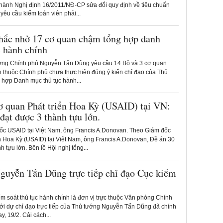
hành Nghị định 16/2011/NĐ-CP sửa đổi quy định về tiêu chuẩn
 yêu cầu kiểm toán viên phải...
hắc nhở 17 cơ quan chậm tổng hợp danh
 hành chính
ng Chính phủ Nguyễn Tấn Dũng yêu cầu 14 Bộ và 3 cơ quan
 thuộc Chính phủ chưa thực hiện đúng ý kiến chỉ đạo của Thủ
g hợp Danh mục thủ tục hành...
 quan Phát triển Hoa Kỳ (USAID) tại VN:
đạt được 3 thành tựu lớn.
c USAID tại Việt Nam, ông Francis A.Donovan. Theo Giám đốc
n Hoa Kỳ (USAID) tại Việt Nam, ông Francis A.Donovan, Đề án 30
h tựu lớn. Bên lề Hội nghị tổng...
guyễn Tấn Dũng trực tiếp chỉ đạo Cục kiểm
m soát thủ tục hành chính là đơn vị trực thuộc Văn phòng Chính
ới dự chỉ đạo trực tiếp của Thủ tướng Nguyễn Tấn Dũng đã chính
y, 19/2. Cải cách...