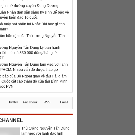
 nghị mở đường xuyên Đông Dương
uân Nhân dân sẵn sàng hy sinh để bảo vệ
uyền biển đảo Tổ quốc
à máy hạt nhân tại Nhật: Bài học gì cho
 Nam?
năm bận rộn của Thủ tướng Nguyễn Tấn
tướng Nguyễn Tấn Dũng ký ban hành
 tối thiểu là 830.000 đồng/tháng từ
011
ướng Nguyễn Tấn Dũng làm việc với lãnh
TPHCM: Nhiều vấn đề được tháo gỡ
 báo của Bộ Ngoại giao về tàu Hải giám
 Quốc cắt cáp thăm dò của tàu Bình Minh
huộc PVN
z
Twitter
Facebook
RSS
Email
 CHANNEL
Thủ tướng Nguyễn Tấn Dũng
làm việc với lãnh đạo tỉnh