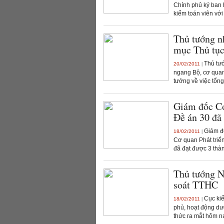
Chính phủ ký ban 
kiểm toán viên với
Thủ tướng n
mục Thủ tục
Thủ tướ
20/02/2011
|
ngang Bộ, cơ quan
tướng về việc tổn
Giám đốc Cơ
Đề án 30 đã 
Giám đố
18/02/2011
|
Cơ quan Phát triể
đã đạt được 3 thàn
Thủ tướng N
soát TTHC
Cục kiể
18/02/2011
|
phủ, hoạt động dư
thức ra mắt hôm na