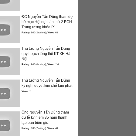
ĐC Nguyễn Tấn Dũng tham dự
bế mạc Hội nghịlần thứ 2 BCH
Trung ương khóa IX
Rating:
3.00 (2 ratings);
Views:
68
Thủ tướng Nguyễn Tấn Dũng
quy hoạch tổng thể KT-XH Hà
Nội
Rating:
3.00 (4 ratings);
Views:
116
Thủ tướng Nguyễn Tấn Dũng
ký nghị quyết kìm chế lạm phát
Views:
11
Ông Nguyễn Tấn Dũng tham
dự lễ kỷ niệm 35 năm thành
lập ban biên giới
Rating:
3.00 (2 ratings);
Views:
40