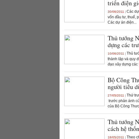
triển điện g
Các dự 
30/06/2011
|
vốn đầu tư, thuế, p
Các dự án điện...
Thủ tướng N
dựng các trư
Thủ tướ
10/06/2011
|
thành lập và quy 
đạo xây dựng các t
Bộ Công Thư
người tiêu d
Thứ tr
27/05/2011
|
trước phản ánh c
của Bộ Công Thươ
Thủ tướng N
cách hệ thố
Theo ch
18/05/2011
|