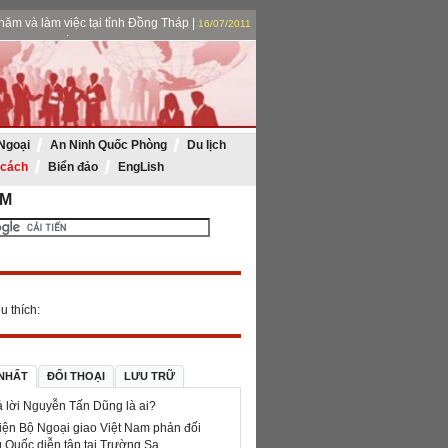
ăm và làm việc tại tỉnh Đồng Tháp |
16/07/2011
phải làm tốt 4 nhiệm vụ trọng tâm |
16/07/2011
ệm 30 năm thành lập Vietsovpetro
|
15/07/2011
mộ cụ phó bảng Nguyễn Sinh Sắc |
16/07/2011
Ngoại
An Ninh Quốc Phòng
Du lịch
 cách
Biển đảo
EngLish
ẾM
u thích:
 NHẤT
ĐỐI THOẠI
LƯU TRỮ
ả lời Nguyễn Tấn Dũng là ai?
iện Bộ Ngoại giao Việt Nam phản đối
 Quốc diễn tập tại Trường Sa