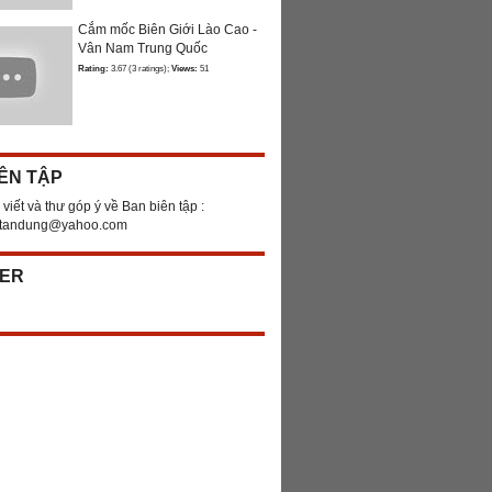
Cắm mốc Biên Giới Lào Cao -
Vân Nam Trung Quốc
Rating:
3.67 (3 ratings);
Views:
51
ÊN TẬP
 viết và thư góp ý về Ban biên tập :
ntandung@yahoo.com
ER