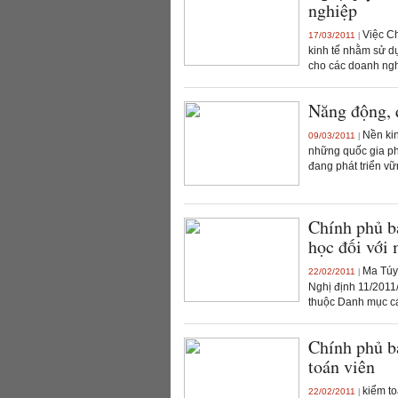
nghiệp
Việc Chí
17/03/2011
|
kinh tế nhằm sử dụ
cho các doanh ngh
Năng động, q
Nền kin
09/03/2011
|
những quốc gia phá
đang phát triển vữ
Chính phủ b
học đối với 
Ma Túy 
22/02/2011
|
Nghị định 11/2011/
thuộc Danh mục các
Chính phủ b
toán viên
kiểm to
22/02/2011
|