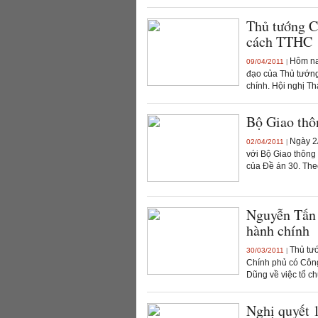
Thủ tướng C
cách TTHC
Hôm nay
09/04/2011
|
đạo của Thủ tướng
chính. Hội nghị Th
Bộ Giao thô
Ngày 2/
02/04/2011
|
với Bộ Giao thông 
của Đề án 30. Theo
Nguyễn Tấn 
hành chính
Thủ tướ
30/03/2011
|
Chính phủ có Công
Dũng về việc tổ ch
Nghị quyết 