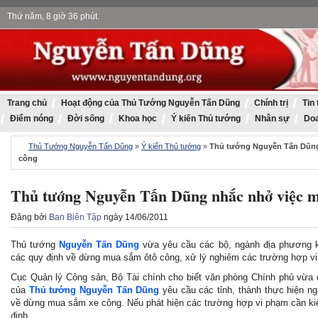
Thứ năm, 8 giờ 36 phút.
Thủ 
Trang chủ
Hoạt động của Thủ Tướng Nguyễn Tấn Dũng
Chính trị
Tin
Điểm nóng
Đời sống
Khoa học
Ý kiến Thủ tướng
Nhân sự
Doa
Thủ Tướng Nguyễn Tấn Dũng
»
Ý kiến Thủ tướng
»
Thủ tướng Nguyễn Tấn Dũng
công
Thủ tướng Nguyễn Tấn Dũng nhắc nhở việc m
Đăng bởi
Ban Biên Tập
ngày 14/06/2011
Thủ tướng
Nguyễn Tấn Dũng
vừa yêu cầu các bộ, ngành địa phương ki
các quy định về dừng mua sắm ôtô công, xử lý nghiêm các trường hợp v
Cục Quản lý Công sản, Bộ Tài chính cho biết văn phòng Chính phủ vừa c
của
Thủ tướng Nguyễn Tấn Dũng
yêu cầu các tỉnh, thành thực hiện ng
về dừng mua sắm xe công. Nếu phát hiện các trường hợp vi phạm cần kiê
định.