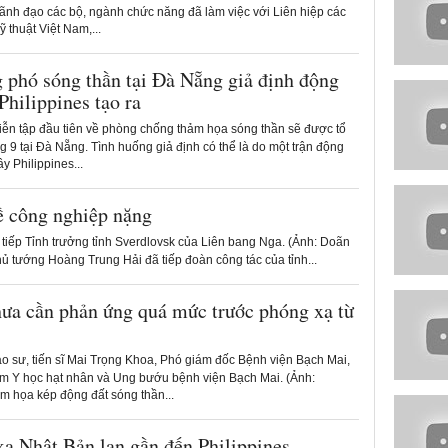
nh đạo các bộ, ngành chức năng đã làm việc với Liên hiệp các
̃ thuật Việt Nam,...
g phó sóng thần tại Đà Nẵng giả định động
 Philippines tạo ra
ễn tập đầu tiên về phòng chống thảm họa sóng thần sẽ được tổ
 9 tại Đà Nẵng. Tình huống giả định có thể là do một trận động
y Philippines...
ề công nghiệp nặng
iếp Tỉnh trưởng tỉnh Sverdlovsk của Liên bang Nga. (Ảnh: Doãn
hủ tướng Hoàng Trung Hải đã tiếp đoàn công tác của tỉnh...
ưa cần phản ứng quá mức trước phóng xạ từ
o sư, tiến sĩ Mai Trọng Khoa, Phó giám đốc Bệnh viện Bạch Mai,
m Y học hạt nhân và Ung bướu bệnh viện Bạch Mai. (Ảnh:
ảm họa kép động đất sóng thần...
ạ Nhật Bản lan gần đến Philippines