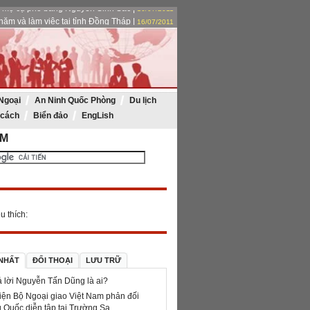
ăm và làm việc tại tỉnh Đồng Tháp |
16/07/2011
phải làm tốt 4 nhiệm vụ trọng tâm |
16/07/2011
ệm 30 năm thành lập Vietsovpetro
|
15/07/2011
mộ cụ phó bảng Nguyễn Sinh Sắc |
16/07/2011
Ngoại
An Ninh Quốc Phòng
Du lịch
 cách
Biển đảo
EngLish
ẾM
u thích:
 NHẤT
ĐỐI THOẠI
LƯU TRỮ
ả lời Nguyễn Tấn Dũng là ai?
iện Bộ Ngoại giao Việt Nam phản đối
 Quốc diễn tập tại Trường Sa