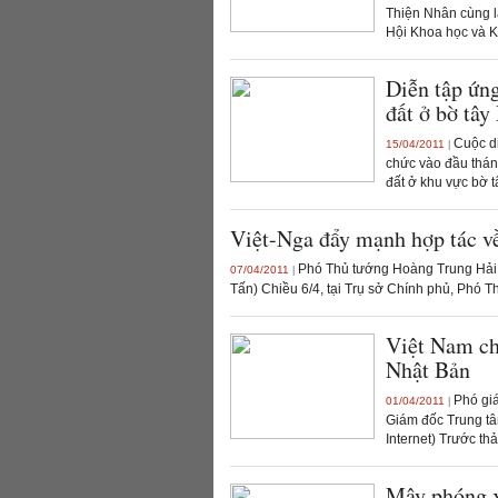
Thiện Nhân cùng lã
Hội Khoa học và Ky
Diễn tập ứn
đất ở bờ tây
Cuộc di
15/04/2011
|
chức vào đầu tháng
đất ở khu vực bờ tâ
Việt-Nga đẩy mạnh hợp tác v
Phó Thủ tướng Hoàng Trung Hải t
07/04/2011
|
Tấn) Chiều 6/4, tại Trụ sở Chính phủ, Phó T
Việt Nam ch
Nhật Bản
Phó giá
01/04/2011
|
Giám đốc Trung tâ
Internet) Trước th
Mây phóng x