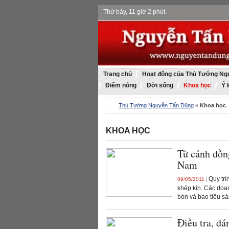
Thứ bảy, 11 giờ 2 phút.
Trang chủ
Hoạt động của Thủ Tướng Ng
Điểm nóng
Đời sống
Khoa học
Ý 
Thủ Tướng Nguyễn Tấn Dũng
»
Khoa học
KHOA HỌC
Từ cánh đồn
Nam
Quy trì
09/05/2011
|
khép kín. Các doa
bón và bao tiêu s
Điều tra, đá