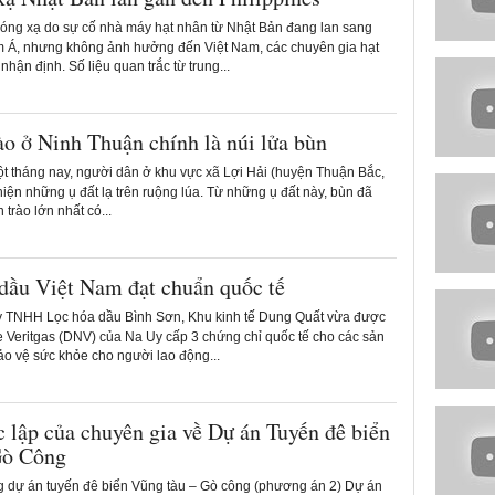
ng xạ do sự cố nhà máy hạt nhân từ Nhật Bản đang lan sang
 Á, nhưng không ảnh hưởng đến Việt Nam, các chuyên gia hạt
nhận định. Số liệu quan trắc từ trung...
ào ở Ninh Thuận chính là núi lửa bùn
 tháng nay, người dân ở khu vực xã Lợi Hải (huyện Thuận Bắc,
iện những ụ đất lạ trên ruộng lúa. Từ những ụ đất này, bùn đã
trào lớn nhất có...
ầu Việt Nam đạt chuẩn quốc tế
 TNHH Lọc hóa dầu Bình Sơn, Khu kinh tế Dung Quất vừa được
e Veritgas (DNV) của Na Uy cấp 3 chứng chỉ quốc tế cho các sản
o vệ sức khỏe cho người lao động...
 lập của chuyên gia về Dự án Tuyến đê biển
ò Công
 dự án tuyến đê biển Vũng tàu – Gò công (phương án 2) Dự án