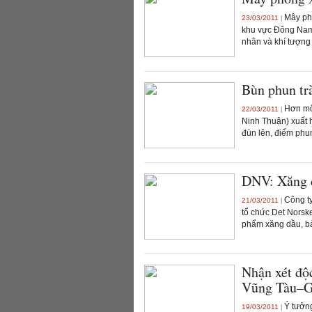
Mây phó
23/03/2011
|
khu vực Đông Nam
nhân và khí tượng 
Bùn phun tr
Hơn một
22/03/2011
|
Ninh Thuận) xuất h
đùn lên, điểm phun 
DNV: Xăng d
Công ty
21/03/2011
|
tổ chức Det Norsk
phẩm xăng dầu, bả
Nhận xét độc
Vũng Tàu–G
Ý tưởng
19/03/2011
|