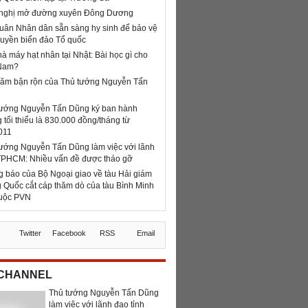
 nghị mở đường xuyên Đông Dương
uân Nhân dân sẵn sàng hy sinh để bảo vệ
uyền biển đảo Tổ quốc
à máy hạt nhân tại Nhật: Bài học gì cho
 Nam?
năm bận rộn của Thủ tướng Nguyễn Tấn
tướng Nguyễn Tấn Dũng ký ban hành
 tối thiểu là 830.000 đồng/tháng từ
011
ướng Nguyễn Tấn Dũng làm việc với lãnh
TPHCM: Nhiều vấn đề được tháo gỡ
 báo của Bộ Ngoại giao về tàu Hải giám
 Quốc cắt cáp thăm dò của tàu Bình Minh
huộc PVN
z
Twitter
Facebook
RSS
Email
 CHANNEL
Thủ tướng Nguyễn Tấn Dũng
làm việc với lãnh đạo tỉnh