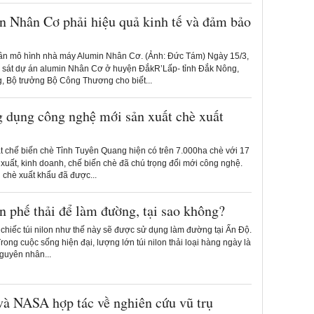
n Nhân Cơ phải hiệu quả kinh tế và đảm bảo
n mô hình nhà máy Alumin Nhân Cơ. (Ảnh: Đức Tám) Ngày 15/3,
 sát dự án alumin Nhân Cơ ở huyện ĐắkR’Lấp- tỉnh Đắk Nông,
 Bộ trưởng Bộ Công Thương cho biết...
g dụng công nghệ mới sản xuất chè xuất
t chế biến chè Tỉnh Tuyên Quang hiện có trên 7.000ha chè với 17
xuất, kinh doanh, chế biến chè đã chú trọng đổi mới công nghệ.
 chè xuất khẩu đã được...
n phế thải để làm đường, tại sao không?
hiếc túi nilon như thế này sẽ được sử dụng làm đường tại Ấn Độ.
Trong cuộc sống hiện đại, lượng lớn túi nilon thải loại hàng ngày là
guyên nhân...
à NASA hợp tác về nghiên cứu vũ trụ