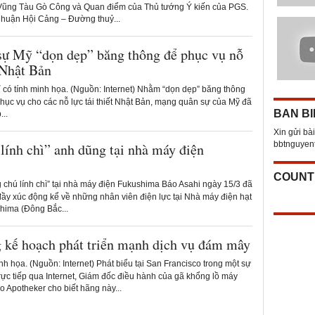
 Vũng Tàu Gò Công và Quan điểm của Thủ tướng Ý kiến của PGS.
huận Hội Cảng – Đường thuỷ...
ự Mỹ “dọn dẹp” băng thông để phục vụ nỗ
t Nhật Bản
 có tính minh họa. (Nguồn: Internet) Nhằm “dọn dẹp” băng thông
hục vụ cho các nỗ lực tái thiết Nhật Bản, mạng quân sự của Mỹ đã
BAN BI
...
Xin gửi bài
bbtnguye
lính chì” anh dũng tại nhà máy điện
COUNT
chú lính chì” tại nhà máy điện Fukushima Báo Asahi ngày 15/3 đã
đầy xúc động kể về những nhân viên điện lực tại Nhà máy điện hạt
hima (Đông Bắc...
g kế hoạch phát triển mạnh dịch vụ đám mây
h họa. (Nguồn: Internet) Phát biểu tại San Francisco trong một sự
rực tiếp qua Internet, Giám đốc điều hành của gã khổng lồ máy
o Apotheker cho biết hãng này...