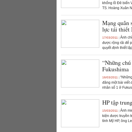
khổng lồ Đê biển
TS. Hoàng Xuân N
Mạng quân s
lực tái thiế
Ảnh chỉ
17/03/2011
|
được rộng rãi để p
quyết định thiết lập
“Những chú 
Fukushima
“Những 
16/03/2011
|
đăng một bài viết 
nhân số 1 ở Fukus
HP tập trun
Ảnh min
15/03/2011
|
kiện được truyền t
tính Mỹ HP, ông Le