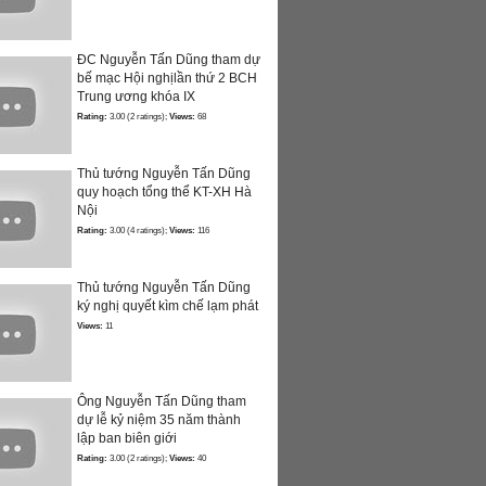
ĐC Nguyễn Tấn Dũng tham dự
bế mạc Hội nghịlần thứ 2 BCH
Trung ương khóa IX
Rating:
3.00 (2 ratings);
Views:
68
Thủ tướng Nguyễn Tấn Dũng
quy hoạch tổng thể KT-XH Hà
Nội
Rating:
3.00 (4 ratings);
Views:
116
Thủ tướng Nguyễn Tấn Dũng
ký nghị quyết kìm chế lạm phát
Views:
11
Ông Nguyễn Tấn Dũng tham
dự lễ kỷ niệm 35 năm thành
lập ban biên giới
Rating:
3.00 (2 ratings);
Views:
40