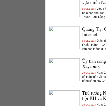
vực miền N
Việc điê
06/05/2011
|
bố ở các tỉnh Ko
Thuận, Lâm Đồng v
Quảng Trị: 
Internet
Giám đố
06/05/2011
|
từ đầu tháng 10/20
văn bản thông qua 
Ủy ban sông
Xayabury
Ngày 19
20/04/2011
|
để thảo luận về d
dòng sông này.Các 
Thủ tướng 
hội KH và
Ngày 15
15/04/2011
|