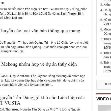
am
Kiến
̀u tra sẽ tiến hành trên diện tích hơn 14.000 km2 tại 7 vùng, phân
Hải q
n Tum, Gia Lai, Bình Định, Đăk Lăk, Đăk Nông, Bình Phước, Bình
chủ q
à Đồng Nai, dự...
Nổ nh
Việt
Chuyển các loại văn bản thông qua mạng
Một 
Dũng
Thủ 
c Trung tâm Tin học tỉnh Quảng Trị – ông Lê Châu Long cho biết,
lương
10 đến nay, UBND tỉnh Quảng Trị đã triển khai gửi nhận các loại
1/5/2
mạng tin học, tại...
Thủ t
đạo 
 Mekong nhóm họp về dự án thủy điện
Thông
Trung
02 t
/4/2011, tại Vientiane, Lào, Ủy ban sông Mekong đã nhóm họp
ự án Lào xây dựng đập thủy điện Xayabury trên dòng chính của
Buz
đoàn thành viên của Ủy ban nói trên...
Nguyễn Tấn Dũng gỡ khó cho Liên hiệp các
VIDEO
 KT VUSTA
/4, Thủ tướng Nguyễn Tấn Dũng và Phó Thủ tướng Nguyễn