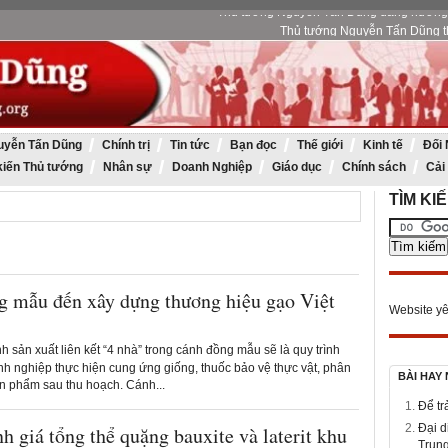
Thủ tướng Nguyễn Tấn Dũng th
Thủ tướng Nguyễn Tấn Dũng: Tập đoàn Dầu khí Quốc gia VN 
Thủ tướng Nguyễn Tấn Dũng tham dự kỷ ni
Thủ tướng Nguyễn Tấn Dũng dâng hương 
uyễn Tấn Dũng
Chính trị
Tin tức
Bạn đọc
Thế giới
Kinh tế
Đối 
kiến Thủ tướng
Nhân sự
Doanh Nghiệp
Giáo dục
Chính sách
Cải
TÌM KI
g mẫu đến xây dựng thương hiệu gạo Việt
Website yê
nh sản xuất liên kết “4 nhà” trong cánh đồng mẫu sẽ là quy trình
nh nghiệp thực hiện cung ứng giống, thuốc bảo vệ thực vật, phân
BÀI HAY
ản phẩm sau thu hoạch. Cánh...
Để tr
Đại d
nh giá tổng thể quặng bauxite và laterit khu
Trung