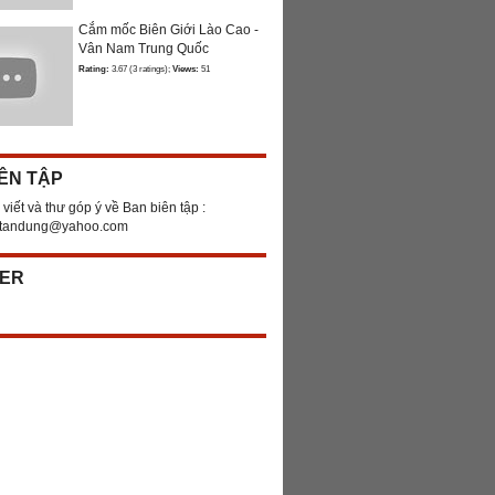
Cắm mốc Biên Giới Lào Cao -
Vân Nam Trung Quốc
Rating:
3.67 (3 ratings);
Views:
51
ÊN TẬP
 viết và thư góp ý về Ban biên tập :
ntandung@yahoo.com
ER