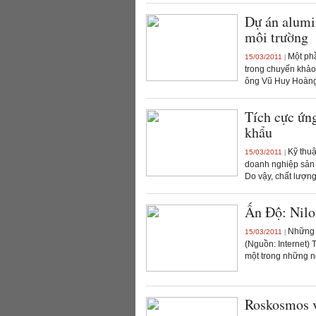
Dự án alumi
môi trường
Một phầ
15/03/2011
|
trong chuyến khảo
ông Vũ Huy Hoàng,
Tích cực ứn
khẩu
Kỹ thuậ
15/03/2011
|
doanh nghiệp sản 
Do vậy, chất lượng
Ấn Độ: Nilo
Những c
15/03/2011
|
(Nguồn: Internet) 
một trong những n
Roskosmos v