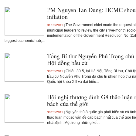
PM Nguyen Tan Dung: HCMC should
inflation
The Government chief made the request at 
31/05/2011
|
municipal leaders to review the city’s five-month so
implementation of the Government Resolution No. 11/
biggest economic hub,...
Tổng Bí thư Nguyễn Phú Trọng chủ t
Hội đồng bầu cử
Chiều 30-5, tại Hà Nội, Tổng Bí thư, Chủ t
30/05/2011
|
Bầu cử Nguyễn Phú Trọng đã chủ trì phiên họp thứ n
Quốc hội khóa XIII và đại biểu...
Hội nghị thượng đỉnh G8 thảo luận 
bách của thế giới
Nguyên thủ 8 quốc gia phát triển và có ảnh
30/05/2011
|
thảo luận một số vấn đề cấp bách nhất của thế giới h
nhất định. Một trong những kết...