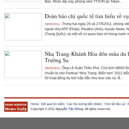
Bản. Nhân dịp này, phóng viên TTXVN tại Tokyo...
Đoàn báo chí quốc tế tìm hiểu về v
Trong hai ngày 26 và 27/5/2011, phóng vi
29/05/2011
|
ngoài như AFP (Pháp), Reuters (Anh), Kyodo News, 
(Trung Quốc); và một số cơ quan báo chí trong nước n
Nha Trang-Khánh Hòa đón mùa du l
Trường Sa
Ông Lê Xuân Thân Phó, Chủ tịch UBND tỉn
28/05/2011
|
chuẩn bị cho Festival “Nha Trang- Biển hẹn” 2011 diễ
50 hoạt động du lịch hấp dẫn như tour câu cá, lễ...
Home
Kết quả tìm kiếm
Các thủ tướng tiền nhiệm
Tóm tắt tiểu sử
Copyright © 2011
Nguyễn Tấn Dũng
. All rights reserved.