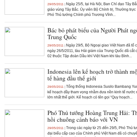
Ngày 25/5, tại Hà Nội, Ban Chỉ đạo Tây Bắc
29/05/2011
|
giáo vùng Tây Bắc. Ủy viên Bộ Chính trị, Thường trự
Phó Thủ tướng Chính phủ Trương Vĩnh...
Bác bỏ phát biểu của Người Phát n
Trung Quốc
Ngày 29/5, Bộ Ngoại giao Việt Nam đã tổ 
29/05/2011
|
ngày 26/5/2011, tàu Hải giám của Trung Quốc đã cắt 
02 thuộc Tập đoàn Dầu khí Việt Nam khi tàu Bình...
Indonesia lên kế hoạch trở thành mộ
tế hàng đầu thế giới
Tổng thống Indonesia Susilo Bambang Yu
29/05/2011
|
kế hoạch đầy tham vọng nhằm đưa nền kinh tế nước 
lớn nhất thế giới. Kế hoạch có tên gọi “Quy hoạch...
Phó Thủ tướng Hoàng Trung Hải: Th
hồi chuông cảnh báo với VN
Trong các ngày từ 25 đến 29/5, Phó Thủ 
29/05/2011
|
đại biểu cấp cao của Chính phủ Việt Nam đã có chuyế