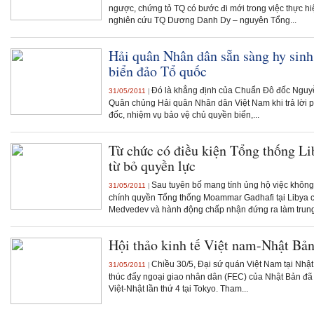
ngược, chứng tỏ TQ có bước đi mới trong việc thực 
nghiên cứu TQ Dương Danh Dy – nguyên Tổng...
Hải quân Nhân dân sẵn sàng hy sinh
biển đảo Tổ quốc
Đó là khẳng định của Chuẩn Đô đốc Nguyễ
31/05/2011
|
Quân chủng Hải quân Nhân dân Việt Nam khi trả lời
đốc, nhiệm vụ bảo vệ chủ quyền biển,...
Từ chức có điều kiện Tổng thống Li
từ bỏ quyền lực
Sau tuyên bố mang tính ủng hộ việc không
31/05/2011
|
chính quyền Tổng thống Moammar Gadhafi tại Libya 
Medvedev và hành động chấp nhận đứng ra làm trung 
Hội thảo kinh tế Việt nam-Nhật Bản 
Chiều 30/5, Đại sứ quán Việt Nam tại Nhật
31/05/2011
|
thúc đẩy ngoại giao nhân dân (FEC) của Nhật Bản đã t
Việt-Nhật lần thứ 4 tại Tokyo. Tham...