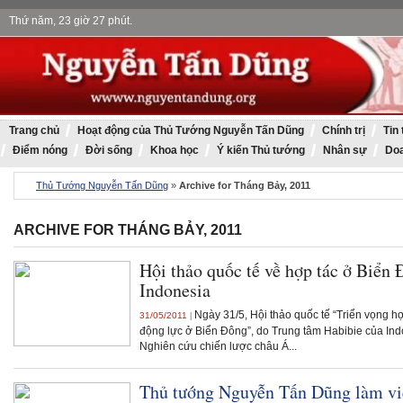
Thứ năm, 23 giờ 27 phút.
Thủ tướng Ng
Trang chủ
Hoạt động của Thủ Tướng Nguyễn Tấn Dũng
Chính trị
Tin
Điểm nóng
Đời sống
Khoa học
Ý kiến Thủ tướng
Nhân sự
Doa
Thủ Tướng Nguyễn Tấn Dũng
»
Archive for Tháng Bảy, 2011
ARCHIVE FOR THÁNG BẢY, 2011
Hội thảo quốc tế về hợp tác ở Biển Đ
Indonesia
Ngày 31/5, Hội thảo quốc tế “Triển vọng hợ
31/05/2011
|
động lực ở Biển Đông”, do Trung tâm Habibie của Ind
Nghiên cứu chiến lược châu Á...
Thủ tướng Nguyễn Tấn Dũng làm việ