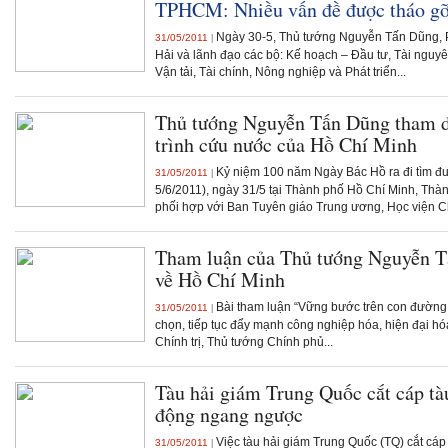
TPHCM: Nhiều vấn đề được tháo g
Ngày 30-5, Thủ tướng Nguyễn Tấn Dũng, 
31/05/2011
|
Hải và lãnh đạo các bộ: Kế hoạch – Đầu tư, Tài nguyê
Vận tải, Tài chính, Nông nghiệp và Phát triển...
Thủ tướng Nguyễn Tấn Dũng tham d
trình cứu nước của Hồ Chí Minh
Kỷ niệm 100 năm Ngày Bác Hồ ra đi tìm đ
31/05/2011
|
5/6/2011), ngày 31/5 tại Thành phố Hồ Chí Minh, Th
phối hợp với Ban Tuyên giáo Trung ương, Học viện Ch
Tham luận của Thủ tướng Nguyễn Tấ
về Hồ Chí Minh
Bài tham luận “Vững bước trên con đường 
31/05/2011
|
chọn, tiếp tục đẩy mạnh công nghiệp hóa, hiện đại hó
Chính trị, Thủ tướng Chính phủ...
Tàu hải giám Trung Quốc cắt cáp tà
động ngang ngược
Việc tàu hải giám Trung Quốc (TQ) cắt cáp
31/05/2011
|