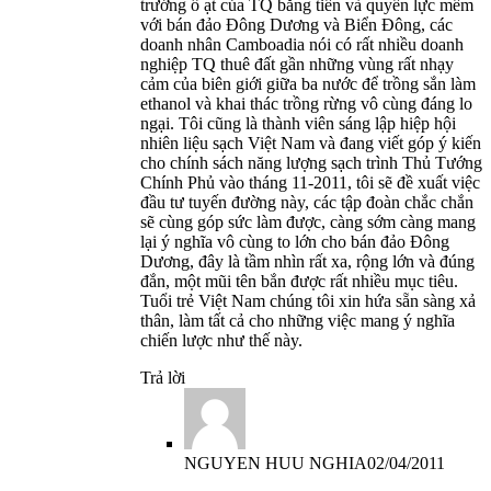
trướng ồ ạt của TQ bằng tiền và quyền lực mềm
với bán đảo Đông Dương và Biển Đông, các
doanh nhân Camboadia nói có rất nhiều doanh
nghiệp TQ thuê đất gần những vùng rất nhạy
cảm của biên giới giữa ba nước để trồng sắn làm
ethanol và khai thác trồng rừng vô cùng đáng lo
ngại. Tôi cũng là thành viên sáng lập hiệp hội
nhiên liệu sạch Việt Nam và đang viết góp ý kiến
cho chính sách năng lượng sạch trình Thủ Tướng
Chính Phủ vào tháng 11-2011, tôi sẽ đề xuất việc
đầu tư tuyến đường này, các tập đoàn chắc chắn
sẽ cùng góp sức làm được, càng sớm càng mang
lại ý nghĩa vô cùng to lớn cho bán đảo Đông
Dương, đây là tầm nhìn rất xa, rộng lớn và đúng
đắn, một mũi tên bắn được rất nhiều mục tiêu.
Tuổi trẻ Việt Nam chúng tôi xin hứa sẵn sàng xả
thân, làm tất cả cho những việc mang ý nghĩa
chiến lược như thế này.
Trả lời
NGUYEN HUU NGHIA
02/04/2011