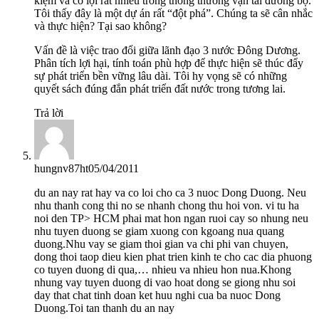
kiệm và có lợi rất nhiều trong thông thương vận tải đường bộ.
Tôi thấy đây là một dự án rất “đột phá”. Chúng ta sẽ cân nhắc
và thực hiện? Tại sao không?
Vấn đề là việc trao đổi giữa lãnh đạo 3 nước Đông Dương.
Phân tích lợi hại, tính toán phù hợp để thực hiện sẽ thúc đẩy
sự phát triển bền vững lâu dài. Tôi hy vọng sẽ có những
quyết sách đúng đắn phát triển đất nước trong tương lai.
Trả lời
hungnv87ht
05/04/2011
du an nay rat hay va co loi cho ca 3 nuoc Dong Duong. Neu
nhu thanh cong thi no se nhanh chong thu hoi von. vi tu ha
noi den TP> HCM phai mat hon ngan ruoi cay so nhung neu
nhu tuyen duong se giam xuong con kgoang nua quang
duong.Nhu vay se giam thoi gian va chi phi van chuyen,
dong thoi taop dieu kien phat trien kinh te cho cac dia phuong
co tuyen duong di qua,… nhieu va nhieu hon nua.Khong
nhung vay tuyen duong di vao hoat dong se giong nhu soi
day that chat tinh doan ket huu nghi cua ba nuoc Dong
Duong.Toi tan thanh du an nay