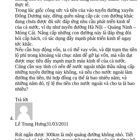
thực tế.
Trong lúc giốc công sức và tiền của vào tuyến đường xuyên
Đông Dương này, đừng quên nâng cấp các con đường khác
đang chưa được đủ sức đáp ứng nhu cầu phát triển kinh tế
của cả nước, ví dụ như tuyến đường Hà Nội – Quảng Ninh –
Móng Cái. Nâng cấp những con đường này là đáp ứng đòi
hỏi cấp bách, có tác dụng đẩy mạnh phát triển kinh tế ngay
tức khắc.
Nếu cần huy động vốn, ta có thể vay vốn, và đặt trạm thu tiền
lộ phí trong khoảng vài chục năm để gỡ lại vốn, mà vẫn đạt
được mục tiêu đẩy mạnh mạch máu kinh tế của cả nước.
Cũng cần suy tính có nên để nước ngoài nhận thầu nâng cấp
những tuyến đường này không, và nếu cho nước ngoài làm
đường thu tiền, thì hợp đồng cụ thể là bao nhiêu năm, và
những năm đó, tỷ lệ thu tiền cho nước ngoài và cho ta là bao
nhiêu?
Trả lời
Lê Trung Hưng
31/03/2011
Rút ngắn được 300km là một quảng đường không nhỏ. Tiết