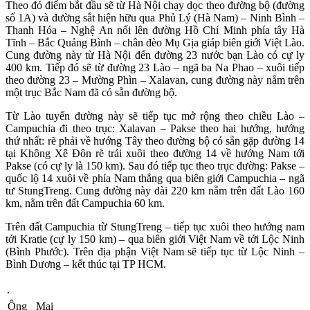
Theo đó điểm bắt đầu sẽ từ Hà Nội chạy dọc theo đường bộ (đường
số 1A) và đường sắt hiện hữu qua Phủ Lý (Hà Nam) – Ninh Bình –
Thanh Hóa – Nghệ An nối lên đường Hồ Chí Minh phía tây Hà
Tĩnh – Bắc Quảng Bình – chân đèo Mụ Gịa giáp biên giới Việt Lào.
Cung đường này từ Hà Nội đến đường 23 nước bạn Lào có cự ly
400 km. Tiếp đó sẽ từ đường 23 Lào – ngã ba Na Phao – xuôi tiếp
theo đường 23 – Mường Phìn – Xalavan, cung đường này nằm trên
một trục Bắc Nam đã có sẵn đường bộ.
Từ Lào tuyến đường này sẽ tiếp tục mở rộng theo chiều Lào –
Campuchia đi theo trục: Xalavan – Pakse theo hai hướng, hướng
thứ nhất: rẽ phải về hướng Tây theo đường bộ có sẵn gặp đường 14
tại Không Xê Đôn rẽ trái xuôi theo đường 14 về hướng Nam tới
Pakse (có cự ly là 150 km). Sau đó tiếp tục theo trục đường: Pakse –
quốc lộ 14 xuôi về phía Nam thẳng qua biên giới Campuchia – ngã
tư StungTreng. Cung đường này dài 220 km nằm trên đất Lào 160
km, nằm trên đất Campuchia 60 km.
Trên đất Campuchia từ StungTreng – tiếp tục xuôi theo hướng nam
tới Kratie (cự ly 150 km) – qua biên giới Việt Nam về tới Lộc Ninh
(Bình Phước). Trên địa phận Việt Nam sẽ tiếp tục từ Lộc Ninh –
Bình Dương – kết thúc tại TP HCM.
Ông Mai