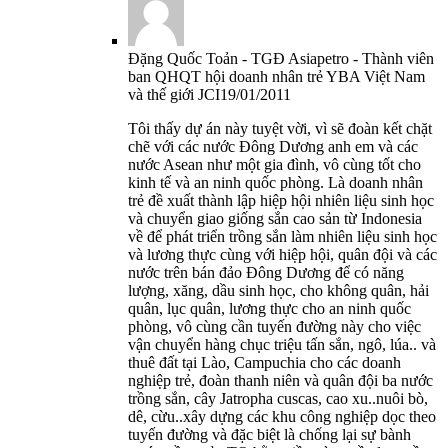
Đặng Quốc Toản - TGĐ Asiapetro - Thành viên
ban QHQT hội doanh nhân trẻ YBA Việt Nam
và thế giới JCI
19/01/2011
Tôi thấy dự án này tuyệt vời, vì sẽ đoàn kết chặt
chẽ với các nước Đông Dương anh em và các
nước Asean như một gia đình, vô cùng tốt cho
kinh tế và an ninh quốc phòng. Là doanh nhân
trẻ đề xuất thành lập hiệp hội nhiên liệu sinh học
và chuyển giao giống sắn cao sản từ Indonesia
về để phát triển trồng sắn làm nhiên liệu sinh học
và lương thực cùng với hiệp hội, quân đội và các
nước trên bán đảo Đông Dương để có năng
lượng, xăng, dầu sinh học, cho không quân, hải
quân, lục quân, lương thực cho an ninh quốc
phòng, vô cùng cần tuyến đường này cho việc
vận chuyển hàng chục triệu tấn sắn, ngô, lúa.. và
thuê đất tại Lào, Campuchia cho các doanh
nghiệp trẻ, đoàn thanh niên và quân đội ba nước
trồng sắn, cây Jatropha cuscas, cao xu..nuôi bò,
dê, cừu..xây dựng các khu công nghiệp dọc theo
tuyến đường và đặc biệt là chống lại sự bành