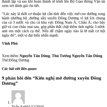
thành lập và sau khi hoàn thành sẽ trình lên Bộ Giao thông Vận tải
xem xét đánh giá chi tiết.
“Lúc này là thời cơ thuận lợi cần tính đến việc mở con đường song
hành (đường bộ ,đường sắt) xuyên Đông Dương vì lợi ích chung
của cả 3 nước và cho cả khu vực Đông Nam Á, Châu Á; cho bây
giờ và con cháu mai sau, góp phần thắt chặt thêm tình nghĩa 3 nứơc
anh em một cách cụ thể. Nếu để chậm ngày nào là lỡ mất cơ hội
ngày đó”, một vị đại biểu nhấn mạnh.
Vĩnh Phú
Xem thêm:
Nguyễn Tấn Dũng
,
Thủ Tướng Nguyễn Tấn Dũng
Thẻ:Đông Dương
Các bài viết liên quan:
9 phản hồi đến “Kiến nghị mở đường xuyên Đông
Dương”
Tuấn Anh
01/12/2010