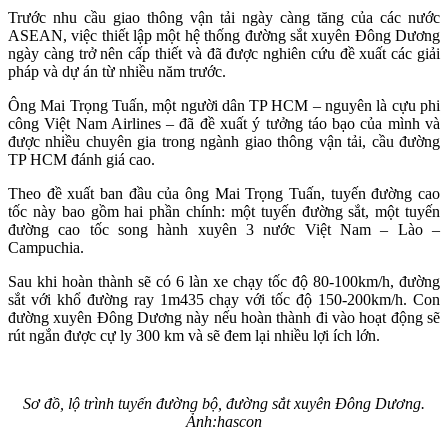
Trước nhu cầu giao thông vận tải ngày càng tăng của các nước
ASEAN, việc thiết lập một hệ thống đường sắt xuyên Đông Dương
ngày càng trở nên cấp thiết và đã được nghiên cứu đề xuất các giải
pháp và dự án từ nhiều năm trước.
Ông Mai Trọng Tuấn, một người dân TP HCM – nguyên là cựu phi
công Việt Nam Airlines – đã đề xuất ý tưởng táo bạo của mình và
được nhiều chuyên gia trong ngành giao thông vận tải, cầu đường
TP HCM đánh giá cao.
Theo đề xuất ban đầu của ông Mai Trọng Tuấn, tuyến đường cao
tốc này bao gồm hai phần chính: một tuyến đường sắt, một tuyến
đường cao tốc song hành xuyên 3 nước Việt Nam – Lào –
Campuchia.
Sau khi hoàn thành sẽ có 6 làn xe chạy tốc độ 80-100km/h, đường
sắt với khổ đường ray 1m435 chạy với tốc độ 150-200km/h. Con
đường xuyên Đông Dương này nếu hoàn thành đi vào hoạt động sẽ
rút ngắn được cự ly 300 km và sẽ đem lại nhiều lợi ích lớn.
Sơ đồ, lộ trình tuyến đường bộ, đường sắt xuyên Đông Dương.
Ảnh:hascon