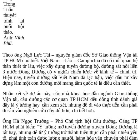
Trọng
Tuấn
thuyết
trình tại
buổi hội
thảo.
Ảnh:
Vĩnh
Phú.
Theo ông Ngô Lực Tải – nguyên giám đốc Sở Giao thông Vận tải
TP HCM cho biết: Việt Nam – Lào – Campuchia đã có mối quan hệ
thân thiết từ lâu, việc xây dựng tuyến đường bộ, đường sắt nối liền
3 nước Đông Dương có ý nghĩa chiến lược về kinh tế – chính trị.
Hiện nay, tuyến đường sắt Việt Nam đã lạc hậu, việc đầu tư xây
dựng làm một con đường mới mang tầm quốc tế là điều cần thiết.
Nhận xét về dự án này, các nhà khoa học đầu ngành Giao thông
Vận tải, cầu đường các cơ quan TP HCM đều đồng tình đánh giá
đây là ý tưởng hay, cần xem xét, nhưng để đi vào thực tiễn cần phải
đi sâu vào nghiên cứu đầy đủ hơn, chi tiết hơn.
Ông Hà Ngọc Trường – Phó Chủ tịch hội Cầu đường, Cảng TP
HCM phát biểu: “Ý tưởng mở tuyến đường xuyên Đông Dương là
rất hay, nhưng để từ ý tưởng trở thành hiện thực cần phải nhiều yếu
tố, phải tính toán được lượng người, hàng hóa vận chuyển phải đảm