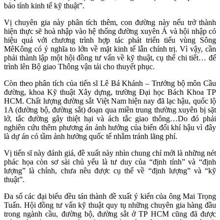
bảo tính kinh tế kỹ thuật”.
Vị chuyên gia này phân tích thêm, con đường này nếu trở thành
hiện thực sẽ hoà nhập vào hệ thống đường xuyên Á và hội nhập có
hiệu quả với chương trình hợp tác phát triển tiểu vùng Sông
MêKông có ý nghĩa to lớn về mặt kinh tế lẫn chính trị. Vì vậy, cần
phải thành lập một hội đồng tư vấn về kỹ thuật, cụ thể chi tiết… để
trình lên Bộ giao Thông vận tải cho thuyết phục.
Còn theo phân tích của tiến sĩ Lê Bá Khánh – Trưởng bộ môn Cầu
đường, khoa Kỹ thuật Xây dựng, trường Đại học Bách Khoa TP
HCM. Chất lượng đường sắt Việt Nam hiện nay đã lạc hậu, quốc lộ
1A (đường bộ, đường sắt) đoạn qua miền trung thường xuyên bị sặt
lở, tắc đường gây thiệt hại và ách tắc giao thông…Do đó phải
nghiên cứu thêm phương án ảnh hưởng của biến đổi khí hậu vì đây
là dự án có tầm ảnh hưởng quốc tế nhằm tránh lãng phí.
Vị tiến sĩ này đánh giá, đề xuất này nhìn chung chỉ mới là những nét
phác họa còn sơ sài chủ yếu là tư duy của “định tính” và “định
lượng” là chính, chưa nêu được cụ thể về “định lượng” và “kỹ
thuật”.
Đa số các đại biểu đều tán thành đề xuất ý kiến của ông Mai Trọng
Tuấn. Hội đồng tư vấn kỹ thuật quy tụ những chuyên gia hàng đầu
trong ngành cầu, đường bộ, đường sắt ở TP HCM cũng đã được