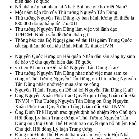
biển đảo Tổ quốc
Nổ nhà máy hạt nhân tại Nhật: Bài học gì cho Việt Nam?
Một năm bận rộn của Thủ tướng Nguyễn Tấn Dũng
Thủ tướng Nguyễn Tấn Dũng ký ban hành lương tối thiểu là
830.000 đồng/tháng từ 1/5/2011
Thủ tướng Nguyễn Tấn Dũng làm việc với lãnh đạo
TPHCM: Nhiều vấn đề được tháo gỡ
Thông báo của Bộ Ngoại giao về tàu Hải giám Trung Quốc
cắt cáp thăm dò của tàu Bình Minh 02 thuộc PVN
Nguyễn Quốc Hưng on Hải quân Nhân dân sẵn sàng hy sinh
để bảo vệ chủ quyền biển đảo Tổ quốc
vu tien Khanh on Để trả lời Nguyễn Tấn Dũng là ai?
Thủ tướng Nguyễn Tấn Dũng nhắc nhở việc mua sắm xe
công « Thủ Tướng Nguyễn Tấn Dũng on Thủ tướng Nguyễn
Tấn Dũng nhắc nhở việc mua sắm xe công
Nguyễn Thành Trung on Để trả lời Nguyễn Tấn Dũng là ai?
Ông Nguyễn Xuân Phúc trao Quyết định Tổng Giám đốc Đài
TNVN « Thủ Tướng Nguyễn Tấn Dũng on Ông Nguyễn
Xuân Phúc trao Quyết định Tổng Giám đốc Đài TNVN
Ông Đinh Thế Huynh trao quyết định bổ nhiệm Phó Chủ tịch
Hội đồng Lý luận Trung ương « Thủ Tướng Nguyễn Tấn
Dũng on Ông Đinh Thế Huynh trao quyết định bổ nhiệm Phó
Chủ tịch Hội đồng Lý luận Trung ương
Đồng chí Đinh Thế Huynh thăm và làm việc với Hội Nhà