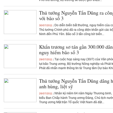
Phó thủ tướng, bộ trưởng sẽ được giới thiệu...
Thủ tướng Nguyễn Tấn Dũng ra công
với bão số 3
Do diễn biến bất thường, nguy hiểm của c
30/07/2011
|
Thủ tướng Chính phủ đã ra công điện khẩn gửi các bộ
Ninh đến Phú Yên. Bão số 3 tấn công bờ biển...
Khẩn trương sơ tán gần 300.000 dân
nguy hiểm bão số 3
Tại cuộc họp sáng nay (30/7) của Văn ph
29/07/2011
|
lụt bão Trung ương, Bộ trưởng Nông nghiệp và Phát 
Phát đã nhấn mạnh thông tin từ Trung tâm Dự báo Khí.
Thủ tướng Nguyễn Tấn Dũng dâng 
anh hùng, liệt sỹ
Nhân kỷ niệm 64 năm Ngày Thương binh, Li
26/07/2011
|
biểu Ban Chấp hành Trung ương Đảng, Chủ tịch nước
Trung ương Mặt trận Tổ quốc Việt Nam đã đặt...