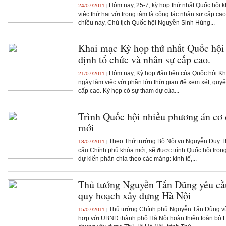
Hôm nay, 25-7, kỳ họp thứ nhất Quốc hội k
24/07/2011
|
việc thứ hai với trọng tâm là công tác nhân sự cấp ca
chiều nay, Chủ tịch Quốc hội Nguyễn Sinh Hùng...
Khai mạc Kỳ họp thứ nhất Quốc hội
định tổ chức và nhân sự cấp cao.
Hôm nay, Kỳ họp đầu tiên của Quốc hội Khó
21/07/2011
|
ngày làm việc với phần lớn thời gian để xem xét, quyế
cấp cao. Kỳ họp có sự tham dự của...
Trình Quốc hội nhiều phương án cơ
mới
Theo Thứ trưởng Bộ Nội vụ Nguyễn Duy T
18/07/2011
|
cấu Chính phủ khóa mới, sẽ được trình Quốc hội trong
dự kiến phân chia theo các mảng: kinh tế,...
Thủ tướng Nguyễn Tấn Dũng yêu cầu
quy hoạch xây dựng Hà Nội
Thủ tướng Chính phủ Nguyễn Tấn Dũng vừ
15/07/2011
|
hợp với UBND thành phố Hà Nội hoàn thiện toàn bộ 