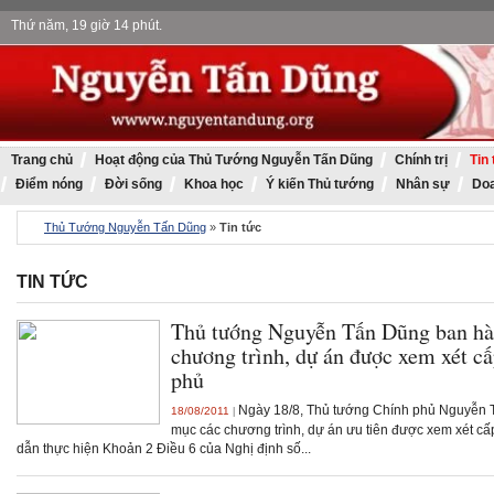
Thứ năm, 19 giờ 14 phút.
Thủ 
Trang chủ
Hoạt động của Thủ Tướng Nguyễn Tấn Dũng
Chính trị
Tin
Điểm nóng
Đời sống
Khoa học
Ý kiến Thủ tướng
Nhân sự
Doa
Thủ Tướng Nguyễn Tấn Dũng
»
Tin tức
TIN TỨC
Thủ tướng Nguyễn Tấn Dũng ban h
chương trình, dự án được xem xét c
phủ
Ngày 18/8, Thủ tướng Chính phủ Nguyễn
18/08/2011
|
mục các chương trình, dự án ưu tiên được xem xét c
dẫn thực hiện Khoản 2 Điều 6 của Nghị định số...