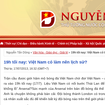
Thời sự
Chỉ đạo – Điều hành
Kinh tế – Chính trị
Pháp luật – Xã hội
Quốc p
Nguyễn Tấn Dũng »
Văn hóa - Giáo dục - Giải trí
»
19h tối nay: Việt Nam có 
19h tối nay: Việt Nam có làm nên lịch sử?
Thứ tư, 17/07/2013, 16:32 (GMT+7)
Trận cầu được giới hâm mộ bóng đá Việt Nam chờ đợi Việt Nam – A
ra vào 19h tối nay (17/7). Liệu Việt Nam có nối bước Thái Lan để
khổng lồ” Arsenal?
Sức mạnh của Arsenal trên bản đồ bóng đá thế g
Anh là chuyện không phải bàn cãi. Đội bóng thành London có tron
cá nhân xuất sắc đủ để khiến bất kỳ đội bóng nào trên thế giới phải 