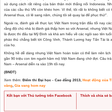
sử dụng cách rất riêng của bản thân mới thắng nổi Indonesia. Như
của các cầu thủ VN còn khéo hơn. Vì thế, tôi rất lo không biết c
Arsenal thua, có lẽ sang năm, chúng tôi sẽ quay lại để phục thù!”.
Ngoài ra, đánh giá về thực lực Việt Nam trong trận đấu tối nay c
rằng đội chủ nhà bị đánh giá thấp hơn so với Arsenal, nhưng Việt N
là được thi đấu tại Mỹ Đình và khá am hiểu về các ngôi sao tên tuổi
pháo thủ chẳng biết tới Công Vinh, Thành Lương hay Tấn Tài là ai
của họ.
Không hề dễ dàng nhưng Việt Nam hoàn toàn có thể làm nên lịch 
gần 90 triệu con tim người hâm mộ Việt Nam đang chờ đợi. Câu trả l
Nam – Arsenal diễn ra vào 19h tối nay.
(BNDT)
Xem thêm:
Điểm thi Đại học - Cao đẳng 2013,
Hoạt động của 
vàng
,
Gia vang hom nay
Kết bạn với Thủ tướng trên Facebook
Thích và chia sẻ 