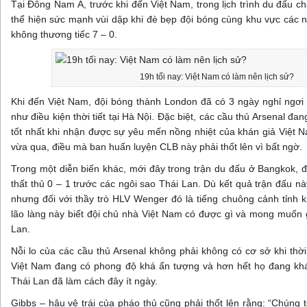
Tại Đông Nam Á, trước khi đến Việt Nam, trong lịch trình du đấu c
thể hiện sức mạnh vùi dập khi đè bẹp đội bóng cùng khu vực các ng
không thương tiếc 7 – 0.
19h tối nay: Việt Nam có làm nên lịch sử?
Khi đến Việt Nam, đội bóng thành London đã có 3 ngày nghỉ ngơi
như điều kiện thời tiết tại Hà Nội. Đặc biệt, các cầu thủ Arsenal đan
tốt nhất khi nhận được sự yêu mến nồng nhiệt của khán giả Việt 
vừa qua, điều mà ban huấn luyện CLB này phải thốt lên vì bất ngờ.
Trong một diễn biến khác, mới đây trong trận du đấu ở Bangkok, 
thất thủ 0 – 1 trước các ngôi sao Thái Lan. Dù kết quả trận đấu nà
nhưng đối với thầy trò HLV Wenger đó là tiếng chuông cảnh tỉnh k
lão làng này biết đội chủ nhà Việt Nam có được gì và mong muốn g
Lan.
Nỗi lo của các cầu thủ Arsenal không phải không có cơ sở khi thờ
Việt Nam đang có phong độ khá ấn tượng và hơn hết họ đang kh
Thái Lan đã làm cách đây ít ngày.
Gibbs – hậu vệ trái của pháo thủ cũng phải thốt lên rằng: “Chúng t