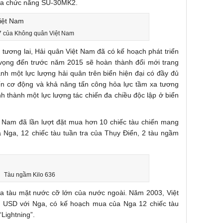
đa chức năng SU-30MK2.
7 của Không quân Việt Nam
g tương lai, Hải quân Việt Nam đã có kế hoạch phát triển
 vọng đến trước năm 2015 sẽ hoàn thành đổi mới trang
hành một lực lượng hải quân trên biển hiện đại có đầy đủ
iến cơ động và khả năng tấn công hỏa lực tầm xa tương
 thành một lực lượng tác chiến đa chiều độc lập ở biển
 Nam đã lần lượt đặt mua hơn 10 chiếc tàu chiến mang
a Nga, 12 chiếc tàu tuần tra của Thụy Điển, 2 tàu ngầm
Tàu ngầm Kilo 636
 tàu mặt nước cỡ lớn của nước ngoài. Năm 2003, Việt
iệu USD với Nga, có kế hoạch mua của Nga 12 chiếc tàu
“Lightning”.