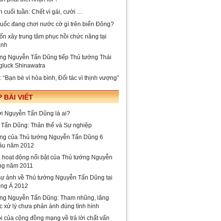
 cuối tuần: Chết vì gái, cười …
uốc đang chơi nước cờ gì trên biển Đông?
n xây trung tâm phục hồi chức năng tại
anh
ng Nguyễn Tấn Dũng tiếp Thủ tướng Thái
gluck Shinawatra
“Bạn bè vì hòa bình, Đối tác vì thịnh vượng”
 BÀI VIẾT
lời Nguyễn Tấn Dũng là ai?
Tấn Dũng: Thân thế và Sự nghiệp
ng của Thủ tướng Nguyễn Tấn Dũng 6
ầu năm 2012
i hoạt động nổi bật của Thủ tướng Nguyễn
ng năm 2011
ự ảnh về Thủ tướng Nguyễn Tấn Dũng tại
ng Á 2012
ng Nguyễn Tấn Dũng: Tham nhũng, lãng
c xử lý chưa phản ánh đúng tình hình
i của cộng đồng mạng về trả lời chất vấn