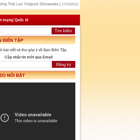
ớng Thái Lan Yingluck Shinawatra |
27/10/2012
ì hòa bình, Đối tác vì thịnh vượng” |
27/10/2012
 Tấn Dũng tiếp ngài Michel Sapin |
26/10/2012
an mạng
Quốc tế
 BIÊN TẬP
ửi bài viết và thư góp ý về Ban Biên Tập
Cập nhật tin mới qua Email
EO NỔI BẬT