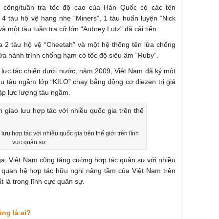
n công/tuần tra tốc độ cao của Hàn Quốc có các tên
 4 tàu hộ vệ hạng nhẹ “Miners”, 1 tàu huấn luyện “Nick
 và một tàu tuần tra cỡ lớn “Aubrey Lutz” đã cải tiến.
 2 tàu hộ vệ “Cheetah” và một hệ thống tên lửa chống
lửa hành trình chống hạm có tốc độ siêu âm “Ruby”.
lực tác chiến dưới nước, năm 2009, Việt Nam đã ký một
u tàu ngầm lớp “KILO” chạy bằng động cơ diezen trị giá
lập lực lượng tàu ngầm.
u hợp tác với nhiều quốc gia trên thế giới trên lĩnh
vực quân sự
a, Việt Nam cũng tăng cường hợp tác quân sự với nhiều
g quan hệ hợp tác hữu nghị nâng tầm của Việt Nam trên
t là trong lĩnh cực quân sự.
ng là ai?