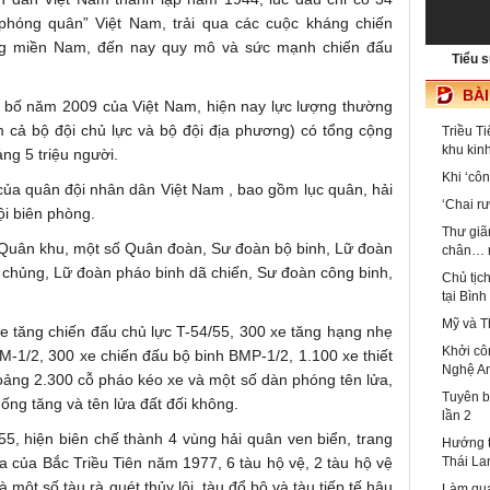
i phóng quân” Việt Nam, trải qua các cuộc kháng chiến
ng miền Nam, đến nay quy mô và sức mạnh chiến đấu
Tiểu 
BÀ
bố năm 2009 của Việt Nam, hiện nay lực lượng thường
 cả bộ đội chủ lực và bộ đội địa phương) có tổng cộng
Triều Ti
khu kinh
ng 5 triệu người.
Khi ‘cô
 của quân đội nhân dân Việt Nam , bao gồm lục quân, hải
‘Chai r
i biên phòng.
Thư giã
 Quân khu, một số Quân đoàn, Sư đoàn bộ binh, Lữ đoàn
chân… r
ặc chủng, Lữ đoàn pháo binh dã chiến, Sư đoàn công binh,
Chủ tịc
tại Bìn
Mỹ và T
e tăng chiến đấu chủ lực T-54/55, 300 xe tăng hạng nhẹ
Khởi cô
DM-1/2, 300 xe chiến đấu bộ binh BMP-1/2, 1.100 xe thiết
Nghệ A
ảng 2.300 cỗ pháo kéo xe và một số dàn phóng tên lửa,
Tuyên b
ống tăng và tên lửa đất đối không.
lần 2
5, hiện biên chế thành 4 vùng hải quân ven biển, trang
Hướng t
 của Bắc Triều Tiên năm 1977, 6 tàu hộ vệ, 2 tàu hộ vệ
Thái La
 một số tàu rà quét thủy lôi, tàu đổ bộ và tàu tiếp tế hậu
Làm qua