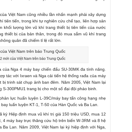
của Việt Nam cũng nhiều lần nhấn mạnh phải xây dựng
hí tiên tiến, trong khi tự nghiên cứu chế tạo, liên hợp sản
m khối lượng lớn vũ khí trang thiết bị tiên tiến của nước
ng thiết bị của bản thân, trong đó mua sắm vũ khí trang
hông quân đã chiếm tỉ lệ rất lớn.
 mới của Việt Nam trên báo Trung Quốc
a của Nga 4 máy bay chiến đấu SU-30MK đa tính năng.
p tác với Ixraen và Nga cải tiến hệ thống rađa của máy
ết bị trinh sát chụp ảnh ban đêm. Năm 2005, Việt Nam lại
g S-300PMU1 trang bị cho một số đại đội pháo binh.
hản lực huấn luyện L-39C/máy bay tấn công hạng nhẹ
bay luấn luyện KT-1, T-50 của Hàn Quốc và Ba Lan.
 ký Hiệp định mua vũ khí trị giá 150 triệu USD, mua 12
8, 4 máy bay trực thăng cứu hộ trên biển W-3RM và 8 hệ
a Ba Lan. Năm 2009, Việt Nam lại ký hiệp định với Nga,