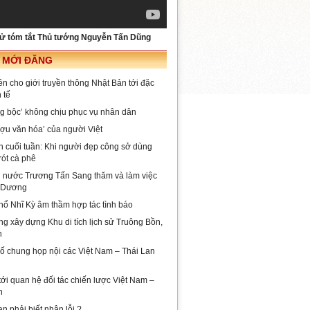
sử tóm tắt Thủ tướng Nguyễn Tấn Dũng
I MỚI ĐĂNG
ên cho giới truyền thông Nhật Bản tới đặc
 tế
ng bộc’ không chịu phục vụ nhân dân
ượu văn hóa’ của người Việt
n cuối tuần: Khi người đẹp công sở dùng
ót cà phê
h nước Trương Tấn Sang thăm và làm việc
h Dương
hổ Nhĩ Kỳ âm thầm hợp tác tình báo
ng xây dựng Khu di tích lịch sử Truông Bồn,
n
ố chung họp nội các Việt Nam – Thái Lan
ới quan hệ đối tác chiến lược Việt Nam –
n
n phải biết nhận lỗi ?