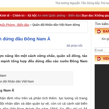
Thủ tướng Nguyễn Tấn Dũng tiếp Thủ tư
ASEM 9: “Bạn bè v
Thủ tướng Nguyễn
Kinh tế – Chính trị – Xã hội
An ninh Quốc phòng – Biển đảo
Bạn đọc
Không gi
uốc Phòng - Biển đảo
»
Quân đội Nhân dân Việt Nam đứng
BAN
am đứng đầu Đông Nam Á
Xin g
88 phản hồi
ợc nâng lên một cách vững chắc, quân số đông, tác
VID
ức mạnh tổng hợp đều đứng đầu các nước Đông Nam
n đội Nhân dân Việt Nam
ng Nam Á
ận định như trên và phân tích thêm: lực lượng vũ trang
ội nhân dân và dân quân tự vệ, còn có cả cảnh sát biển
 dân Việt Nam thành lập năm 1944, lúc đầu chỉ có 34