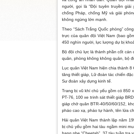
người, gọi là “Đội tuyên truyền giả
chống Pháp, chống Mỹ và giải phó
không ngừng lớn mạnh.
Theo “Sách Trắng Quốc phòng” công 
trực của quân đội Việt Nam (bao gồm
450 nghìn người, lực lượng dự bị khoả
Bộ đội chủ lực là thành phần cốt cán
quân, phòng không không quân, bộ độ
Lục quân Việt Nam hiện chia thành 8
tăng thiết giáp, Lữ đoàn tác chiến đ
Sư đoàn xây dựng kinh tế.
Trang bị vũ khí chủ yếu gồm có 850 x
PT-76, 100 xe trinh sát thiết giáp BR
giáp chở quân BTR-40/50/60/152, kho
pháo cao xạ, pháo tự hành, tên lửa ch
Hải quân Việt Nam thành lập năm 195
bị chủ yếu gồm hai tàu ngầm mini mua
hạng nhẹ “Cheetah”, 37 tàu tuần tra và