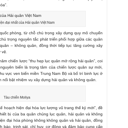
óa”.
ện đại nhất của Hải quân Việt Nam
í quốc phòng, từ chỗ chú trọng xây dựng quy mô chuyển
chú trọng nguyên tắc phát triển phối hợp giữa các quân
i quân – không quân, đồng thời tiếp tục tăng cường xây
 vệ.
âm chiến lược “thu hẹp lục quân mở rộng hải quân”, coi
i nguyên biển là trọng tâm của chiến lược quân sự mới,
hu vực ven biển miền Trung Nam Bộ và bố trí binh lực ở
m nổi bật nhiệm vụ xây dựng hải quân và không quân.
Tàu chiến Moliya
 hoạch hiện đại hóa lực lượng vũ trang thế kỷ mới”, đề
 thiết bị của ba quân chủng lục quân, hải quân và không
hiện đại hóa phòng không không quân và hải quân, đồng
cảnh báo, trinh sát, chỉ huy, cơ động và đảm bảo cung cấp