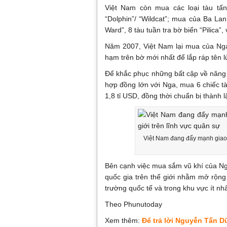
Việt Nam còn mua các loại tàu tấ
“Dolphin”/ “Wildcat”; mua của Ba Lan
Ward”, 8 tàu tuần tra bờ biển “Pilica”,
Năm 2007, Việt Nam lại mua của Nga
hạm trên bờ mới nhất để lắp ráp tên 
Để khắc phục những bất cập về năng 
hợp đồng lớn với Nga, mua 6 chiếc tà
1,8 tỉ USD, đồng thời chuẩn bị thành 
Việt Nam đang đẩy mạnh giao lư
Bên cạnh việc mua sắm vũ khí của Ng
quốc gia trên thế giới nhằm mở rộn
trường quốc tế và trong khu vực ít nhấ
Theo Phunutoday
Xem thêm:
Để trả lời Nguyễn Tấn Dũ