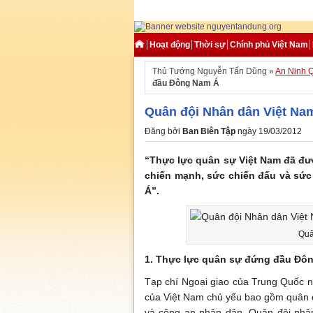
Hoạt động
Thời sự
Chính phủ Việt Nam
Thủ Tướng Nguyễn Tấn Dũng »
An Ninh Q
đầu Đông Nam Á
Quân đội Nhân dân Việt N
Đăng bởi
Ban Biên Tập
ngày 19/03/2012
“Thực lực quân sự Việt Nam đã đư
chiến mạnh, sức chiến đấu và s
Á”.
Quâ
1. Thực lực quân sự đứng đầu Đô
Tạp chí Ngoại giao của Trung Quốc nh
của Việt Nam chủ yếu bao gồm quân đ
và công an nhân dân. Quân đội nhân