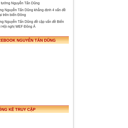
ủ tướng Nguyễn Tấn Dũng
ng Nguyễn Tấn Dũng khẳng định 4 vấn đề
ại trên biển Đông
ng Nguyễn Tấn Dũng đề cập vấn đề Biển
i Hội nghị WEF Đông Á
CEBOOK NGUYỄN TẤN DŨNG
ỐNG KÊ TRUY CẬP