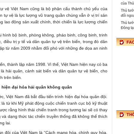
của Th
tự vệ Việt Nam cũng là bộ phận cấu thành chủ yếu của
Thủ tướ
 tự vệ là lực lượng vũ trang quần chúng vẫn ở vị trí sản
đối ngo
ng lao động sản xuất chính, thời chiến là lực lượng chiến
Thủ tướ
Đông tạ
i hình bộ binh, phòng không, pháo binh, công binh, trinh
 điều trị y tế và dân quân tự vệ trên biển, trong đó dân
FA
 lập từ năm 2009 nhằm đối phó với những đe dọa an ninh
iển, thành lập năm 1998. Vì thế, Việt Nam hiện nay có ba
 là hải quân, cảnh sát biển và dân quân tự vệ biển, cho
h trên biển.
 hiện đại hóa hải quân không quân
, Việt Nam đã bắt đầu tiến trình hiện đại hóa quân đội.
 là từ khi Mỹ phát động cuộc chiến tranh cục bộ kỹ thuật
ược rằng hình thái chiến tranh trong tương lai sẽ có thay
TH
ng và dạng thức tác chiến truyền thống đã không thể thích
g lai.
ân đội của Việt Nam là “Cách mạng hóa, chính quy hóa,