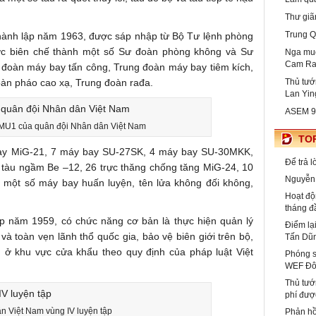
Thư giãn
Trung Q
ành lập năm 1963, được sáp nhập từ Bộ Tư lệnh phòng
ợc biên chế thành một số Sư đoàn phòng không và Sư
Nga muố
Cam R
 đoàn máy bay tấn công, Trung đoàn máy bay tiêm kích,
oàn pháo cao xạ, Trung đoàn rađa.
Thủ tướ
Lan Yin
ASEM 9: 
MU1 của quân đội Nhân dân Việt Nam
TOP
bay MiG-21, 7 máy bay SU-27SK, 4 máy bay SU-30MKK,
Để trả 
tàu ngầm Be –12, 26 trực thăng chống tăng MiG-24, 10
Nguyễn 
 một số máy bay huấn luyện, tên lửa không đối không,
Hoạt độ
tháng đ
ập năm 1959, có chức năng cơ bản là thực hiện quản lý
Điểm lạ
và toàn vẹn lãnh thổ quốc gia, bảo vệ biên giới trên bộ,
Tấn Dũ
nh ở khu vực cửa khẩu theo quy định của pháp luật Việt
Phóng s
WEF Đô
Thủ tướ
phí đượ
n Việt Nam vùng IV luyện tập
Phản hồ