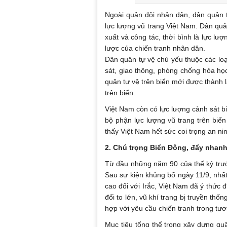
Ngoài quân đội nhân dân, dân quân 
lực lượng vũ trang Việt Nam. Dân quân
xuất và công tác, thời bình là lực lượ
lược của chiến tranh nhân dân.
Dân quân tự vệ chủ yếu thuộc các loạ
sát, giao thông, phòng chống hóa học,
quân tự vệ trên biển mới được thành
trên biển.
Việt Nam còn có lực lượng cảnh sát b
bộ phận lực lượng vũ trang trên biển
thấy Việt Nam hết sức coi trọng an nin
2. Chú trọng Biển Đông, đẩy nhanh
Từ đầu những năm 90 của thế kỷ trước
Sau sự kiện khủng bố ngày 11/9, nhất
cao đối với Irắc, Việt Nam đã ý thức đ
đổi to lớn, vũ khí trang bị truyền thố
hợp với yêu cầu chiến tranh trong tươn
Mục tiêu tổng thể trong xây dựng qu