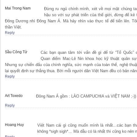
Mai Trong Nam
Đừng ru ngủ chính mình, xét về mọi mặt chúng ta
hậu so với sự phát triển của thế giới, đừng để kẻ 
Đông Dương nhì Đông Nam Á. Mà hảy nhìn vào thực tế để tiến lên. Tôi 
thần Việt.
Reply
Sầu Công Tử
Các bạn quan tâm tới vấn đề gì để từ “Tổ Quốc” c
Quan điểm Mac-Lê Nin khoa học kỹ thuật quân sự s
Nhưng sự chiến đấu của chính nghĩa, sức mạnh của toàn thể, nghệ thuật
lại quyết định sự thắng thua. Bởi mỗi người dân Việt Nam đều có bản năn
Reply
Art Toxedo
Đông Nam Á gồm : LÀO CAMPUCHIA và VIỆT NAM ;-))
Reply
Hoang Huy
Việt Nam cái gì cũng muốn mình là nhất…các bạn th
không *sigh sigh*… Mà dẫu có là nhất thì cũng ko nên n