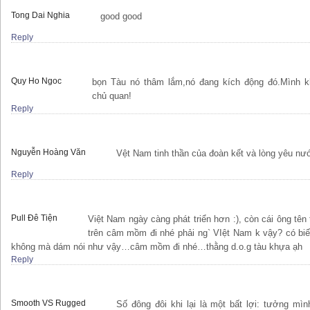
Tong Dai Nghia
good good
Reply
Quy Ho Ngoc
bọn Tàu nó thâm lắm,nó đang kích động đó.Mình 
chủ quan!
Reply
Nguyễn Hoàng Văn
Vệt Nam tinh thần của đoàn kết và lòng yêu nư
Reply
Pull Đê Tiện
Việt Nam ngày càng phát triển hơn :), còn cái ông tên
trên câm mồm đi nhé phải ng` VIệt Nam k vậy? có biết
không mà dám nói như vậy…câm mồm đi nhé…thằng d.o.g tàu khựa ạh
Reply
Smooth VS Rugged
Số đông đôi khi lại là một bất lợi: tưởng mì