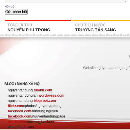
Hủy bỏ
TỔNG BÍ THƯ
CHỦ TỊCH NƯỚC
NGUYỄN PHÚ TRỌNG
TRƯƠNG TẤN SANG
Website nguyentandung.org Đ
BLOG / MẠNG XÃ HỘI
nguyentandung.
tumblr.com
nguyentandungfan.
wordpress.com
nguyentandung.
blogspot.com
flickr.com
/photos/nguyentandung
facebook.com
/tandung.nguyen
facebook.com
/nguyentandungpage
twitter.com
/nguyen_tandung
plus.google.com
(Google +)