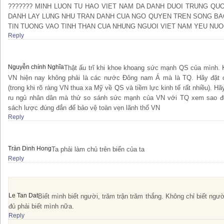
??????? MINH LUON TU HAO VIET NAM DA DANH DUOI TRUNG QU
DANH LAY LUNG NHU TRAN DANH CUA NGO QUYEN TREN SONG BA
TIN TUONG VAO TINH THAN CUA NHUNG NGUOI VIET NAM YEU NUO
Reply
Nguyễn chính Nghĩa
Thật ấu trĩ khi khoe khoang sức mạnh QS của mình. 
VN hiện nay không phải là các nước Đông nam Á mà là TQ. Hãy đặt 
(trong khi rõ ràng VN thua xa Mỹ về QS và tiềm lực kinh tế rất nhiều). H
ru ngủ nhân dân mà thử so sánh sức mạnh của VN với TQ xem sao để
sách lược đúng đắn để bảo vệ toàn vẹn lãnh thổ VN
Reply
Tràn Dinh Hong
Ta phải làm chủ trên biển của ta
Reply
Le Tan Dat
Biết mình biết người, trăm trận trăm thắng. Không chỉ biết ngườ
đủ phải biết mình nữa.
Reply