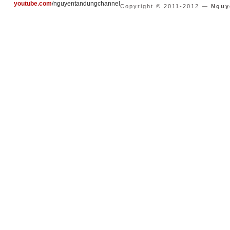
youtube.com
/nguyentandungchannel
Copyright © 2011-2012 —
Nguy