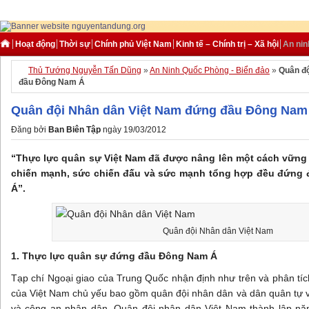
Hoạt động
Thời sự
Chính phủ Việt Nam
Kinh tế – Chính trị – Xã hội
An nin
Thủ Tướng Nguyễn Tấn Dũng
»
An Ninh Quốc Phòng - Biển đảo
»
Quân đ
đầu Đông Nam Á
Quân đội Nhân dân Việt Nam đứng đầu Đông Nam
Đăng bởi
Ban Biên Tập
ngày 19/03/2012
“Thực lực quân sự Việt Nam đã được nâng lên một cách vững 
chiến mạnh, sức chiến đấu và sức mạnh tổng hợp đều đứng
Á”.
Quân đội Nhân dân Việt Nam
1. Thực lực quân sự đứng đầu Đông Nam Á
Tạp chí Ngoại giao của Trung Quốc nhận định như trên và phân tíc
của Việt Nam chủ yếu bao gồm quân đội nhân dân và dân quân tự vệ
và công an nhân dân. Quân đội nhân dân Việt Nam thành lập năm