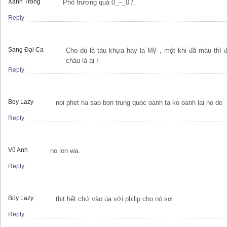
Xanh Trong
Phô trương quá 0_–_0 /.
Reply
Sang Đại Ca
Cho dù là tàu khựa hay la Mỹ , một khi đã máu thì 
cháu là ai !
Reply
Boy Lazy
noi phet ha sao bon trung quoc oanh ta ko oanh lai no de
Reply
Vũ Anh
no lon wa.
Reply
Boy Lazy
thịt hết chứ vào ùa với philip cho nó sợ
Reply