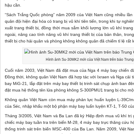
hậu cần.
“Sách Trắng Quốc phòng” năm 2009 của Việt Nam cũng nhiều lần
quân đội hiện đại hóa có trang bị vũ khí tiên tiến, trong khi tự nghi
xuất trang thiết bị, đồng thời mua sắm khối lượng lớn vũ khí trang 
ngoài, nâng cao tính năng vũ khí trang thiết bị của bản thân, tro
thiết bị cho hải quân và phòng không không quân đã chiếm tỉ lệ rất l
Hình ảnh Su-30MK2 mới của Việt Nam trên báo Trun
Cuối năm 2003, Việt Nam đã đặt mua của Nga 4 máy bay chiến đ
Đồng thời, không quân Việt Nam đã hợp tác với Ixraen và Nga cải 
bay MiG-21, lắp đặt trên máy bay thiết bị trinh sát chụp ảnh ban đ
đặt mua hệ thống tên lửa phòng không S-300PMU1 trang bị cho một 
Không quân Việt Nam còn mua máy phản lực huấn luyện L-39C/m
của Séc, nhập khẩu một bộ phận máy bay luấn luyện KT-1, T-50 củ
Tháng 3/2005, Việt Nam và Ba Lan đã ký Hiệp định mua vũ khí trị 
chiếc máy bay tuần tra trên biển M-28, 4 máy bay trực thăng cứu 
thống trinh sát trên biển MSC-400 của Ba Lan. Năm 2009, Việt Nam