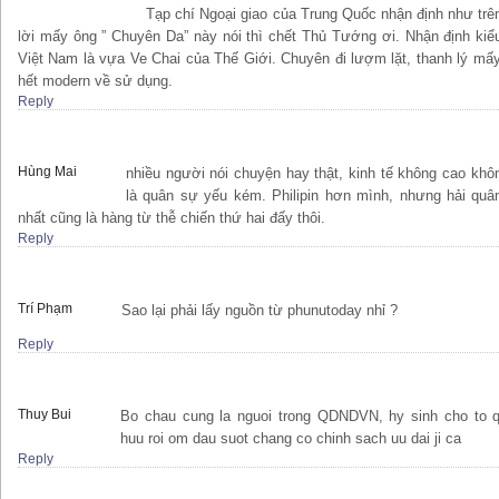
Tạp chí Ngoại giao của Trung Quốc nhận định như tr
lời mấy ông ” Chuyên Da” này nói thì chết Thủ Tướng ơi. Nhận định kiể
Việt Nam là vựa Ve Chai của Thế Giới. Chuyên đi lượm lặt, thanh lý mấy t
hết modern về sử dụng.
Reply
Hùng Mai
nhiều người nói chuyện hay thật, kinh tế không cao khô
là quân sự yếu kém. Philipin hơn mình, nhưng hải quân
nhất cũng là hàng từ thễ chiến thứ hai đấy thôi.
Reply
Trí Phạm
Sao lại phải lấy nguồn từ phunutoday nhỉ ?
Reply
Thuy Bui
Bo chau cung la nguoi trong QDNDVN, hy sinh cho to q
huu roi om dau suot chang co chinh sach uu dai ji ca
Reply