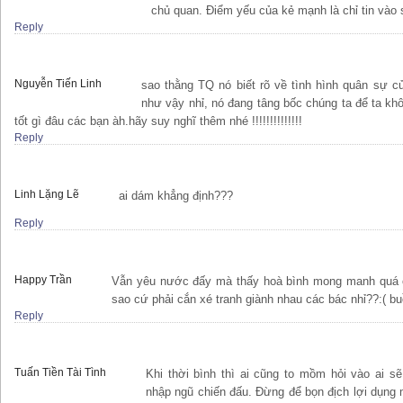
chủ quan. Điểm yếu của kẻ mạnh là chỉ tin vào
Reply
Nguyễn Tiến Linh
sao thằng TQ nó biết rõ về tình hình quân sự c
như vậy nhỉ, nó đang tâng bốc chúng ta để ta k
tốt gì đâu các bạn àh.hãy suy nghĩ thêm nhé !!!!!!!!!!!!!!
Reply
Linh Lặng Lẽ
ai dám khẳng định???
Reply
Happy Trần
Vẫn yêu nước đấy mà thấy hoà bình mong manh quá 
sao cứ phải cắn xé tranh giành nhau các bác nhỉ??:( bu
Reply
Tuấn Tiền Tài Tình
Khi thời bình thì ai cũng to mồm hỏi vào ai se
nhập ngũ chiến đấu. Đừng để bọn địch lợi dụng m