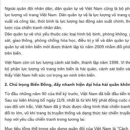
Ngoài quân đội nhân dân, dân quân tự vệ Việt Nam cũng là bộ p
lực lượng vũ trang Việt Nam. Dân quân tự vệ là lực lượng vũ trang 
xuất và công tác, thời bình là lực lượng lao động sản xuất chính, th
lược của chiến tranh nhân dân.
Dân quân tự vệ chủ yếu thuộc các loại hình bộ binh, phòng không, p
sát, giao thông, phòng chống hóa học, điều trị y tế và dân quân tự
quân tự vệ trên biển mới được thành lập từ năm 2009 nhằm đối phó
trên biển.
Việt Nam còn có lực lượng cảnh sát biển, thành lập năm 1998. Vì th
bộ phận lực lượng vũ trang trên biển là hải quân, cảnh sát biển v
thấy Việt Nam hết sức coi trọng an ninh trên biển.
2. Chú trọng Biển Đông, đẩy nhanh hiện đại hóa hải quân khô
Từ đầu những năm 90 của thế kỷ trước, Việt Nam đã bắt đầu tiến tr
Sau sự kiện khủng bố ngày 11/9, nhất là từ khi Mỹ phát động cuộc c
cao đối với Irắc, Việt Nam đã ý thức được rằng hình thái chiến tranh
đổi to lớn, vũ khí trang bị truyền thống và dạng thức tác chiến truy
hợp với yêu cầu chiến tranh trong tương lai.
Mục tiêu tổng thể trong xây dựng quân đội của Việt Nam là “Cách