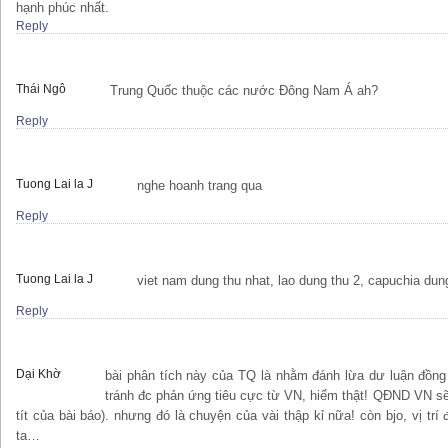
hạnh phúc nhất.
Reply
Thái Ngô
Trung Quốc thuộc các nước Đông Nam Á ah?
Reply
Tuong Lai la J
nghe hoanh trang qua
Reply
Tuong Lai la J
viet nam dung thu nhat, lao dung thu 2, capuchia dun
Reply
Dại Khờ
bài phân tích này của TQ là nhằm đánh lừa dư luận đồng
tránh đc phản ứng tiêu cực từ VN, hiểm thật! QĐND VN sẽ
tít của bài báo). nhưng đó là chuyện của vài thập kỉ nữa! còn bjo, vị tr
ta…