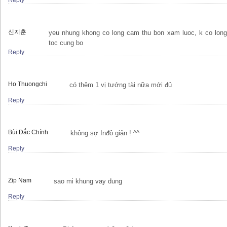
Reply
신지훈
yeu nhung khong co long cam thu bon xam luoc, k co long
toc cung bo
Reply
Ho Thuongchi
có thêm 1 vị tướng tài nữa mới đủ
Reply
Bùi Đắc Chính
không sợ Inđô giận ! ^^
Reply
Zip Nam
sao mi khung vay dung
Reply