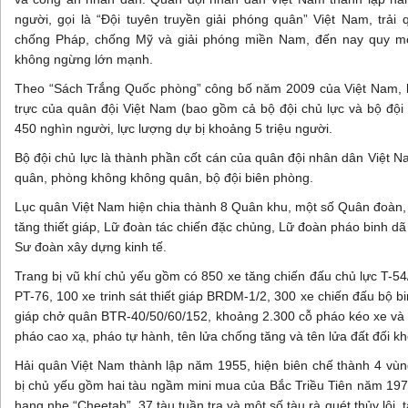
người, gọi là “Đội tuyên truyền giải phóng quân” Việt Nam, trải
chống Pháp, chống Mỹ và giải phóng miền Nam, đến nay quy m
không ngừng lớn mạnh.
Theo “Sách Trắng Quốc phòng” công bố năm 2009 của Việt Nam, h
trực của quân đội Việt Nam (bao gồm cả bộ đội chủ lực và bộ đội
450 nghìn người, lực lượng dự bị khoảng 5 triệu người.
Bộ đội chủ lực là thành phần cốt cán của quân đội nhân dân Việt N
quân, phòng không không quân, bộ đội biên phòng.
Lục quân Việt Nam hiện chia thành 8 Quân khu, một số Quân đoàn,
tăng thiết giáp, Lữ đoàn tác chiến đặc chủng, Lữ đoàn pháo binh dã
Sư đoàn xây dựng kinh tế.
Trang bị vũ khí chủ yếu gồm có 850 xe tăng chiến đấu chủ lực T-5
PT-76, 100 xe trinh sát thiết giáp BRDM-1/2, 300 xe chiến đấu bộ b
giáp chở quân BTR-40/50/60/152, khoảng 2.300 cỗ pháo kéo xe và 
pháo cao xạ, pháo tự hành, tên lửa chống tăng và tên lửa đất đối k
Hải quân Việt Nam thành lập năm 1955, hiện biên chế thành 4 vùng
bị chủ yếu gồm hai tàu ngầm mini mua của Bắc Triều Tiên năm 1977
hạng nhẹ “Cheetah”, 37 tàu tuần tra và một số tàu rà quét thủy lôi, t