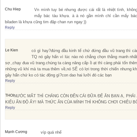
Chu Hiep
Vn mình tuy bé nhưng được cái rất là nhiệt tình, khôn
mấy bác tàu khựa. à à nó gần mình chỉ cần mấy bác 
biladen là khựa cũng tim đập chan run ngay:))
Reply
Le Kien
có gì hay?đứng đầu kinh tế chứ đứng đầu vũ trang thì c
TQ nó gây hấn vì lúc nào nó chẳng chọn thằng manh nhấ
sợ.,chạy đua vũ trang.chúng ta càng nâng cấp ồ ạt thì càng phải tốn thêm
những vũ khí mà ta mua thêm về,nó SẼ có lợi trong thời chiến nhưng kh
gây hấn chứ ko có tác động gì?con dao hai lưỡi đó các bạn
Reply
THOI
NƯỚC MẤT THÌ CHẲNG CÒN ĐẾN CÁI ĐỮA ĐỂ ĂN BẠN Ạ, PHẢI
KIỂU ẤN ĐỘ ẤY! MÀ THỨC ĂN CỦA MÌNH THÌ KHÔNG CHƠI CHIÊU 
Reply
Mạnh Cương
víp quá nhể