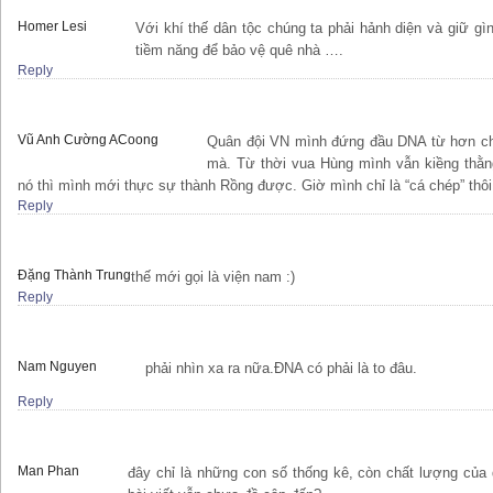
Homer Lesi
Với khí thế dân tộc chúng ta phải hảnh diện và giữ g
tiềm năng để bảo vệ quê nhà ….
Reply
Vũ Anh Cường ACoong
Quân đội VN mình đứng đầu DNA từ hơn ch
mà. Từ thời vua Hùng mình vẫn kiềng th
nó thì mình mới thực sự thành Rồng được. Giờ mình chỉ là “cá chép” thô
Reply
Đặng Thành Trung
thế mới gọi là viện nam :)
Reply
Nam Nguyen
phải nhìn xa ra nữa.ĐNA có phải là to đâu.
Reply
Man Phan
đây chỉ là những con số thống kê, còn chất lượng của 