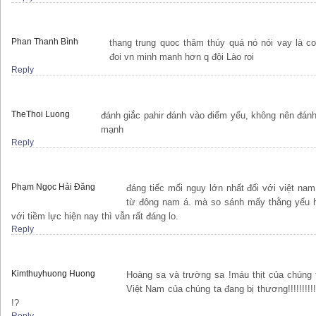
Phan Thanh Bình
thang trung quoc thâm thúy quá nó nói vay là c
đoi vn minh manh hơn q đội Lào roi
Reply
TheThoi Luong
đánh giắc pahir đánh vào điểm yếu, không nên đán
mạnh
Reply
Phạm Ngọc Hải Đăng
đáng tiếc mối nguy lớn nhất đối với việt na
từ đông nam á. mà so sánh mấy thằng yếu h
với tiềm lực hiện nay thì vẫn rất đáng lo.
Reply
Kimthuyhuong Huong
Hoàng sa và trường sa !máu thịt của chúng
Việt Nam của chúng ta đang bị thương!!!!!!!!!
!?