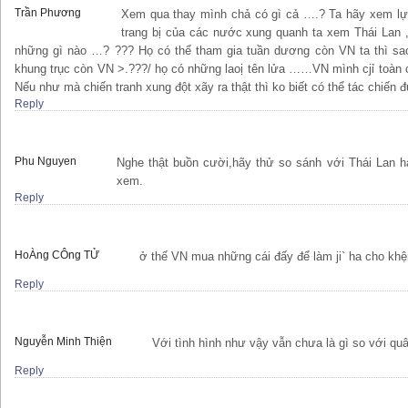
Trần Phương
Xem qua thay mình chả có gì cả ….? Ta hãy xem lự
trang bị của các nước xung quanh ta xem Thái Lan , p
những gì nào …? ??? Họ có thể tham gia tuần dương còn VN ta thì sa
khung trục còn VN >.???/ họ có những laoị tên lửa ……VN mình cjỉ toàn c
Nếu như mà chiến tranh xung đột xãy ra thật thì ko biết có thể tác chiến
Reply
Phu Nguyen
Nghe thật buồn cười,hãy thử so sánh với Thái Lan 
xem.
Reply
HoÀng CÔng TỬ
ở thế VN mua những cái đấy để làm ji` ha cho khệ
Reply
Nguyễn Minh Thiện
Với tình hình như vậy vẫn chưa là gì so với qu
Reply