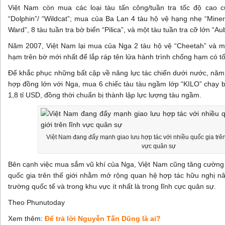
Việt Nam còn mua các loại tàu tấn công/tuần tra tốc độ cao 
“Dolphin”/ “Wildcat”; mua của Ba Lan 4 tàu hộ vệ hạng nhẹ “Miner
Ward”, 8 tàu tuần tra bờ biển “Pilica”, và một tàu tuần tra cỡ lớn “Aub
Năm 2007, Việt Nam lại mua của Nga 2 tàu hộ vệ “Cheetah” và m
hạm trên bờ mới nhất để lắp ráp tên lửa hành trình chống hạm có t
Để khắc phục những bất cập về năng lực tác chiến dưới nước, năm
hợp đồng lớn với Nga, mua 6 chiếc tàu tàu ngầm lớp “KILO” chạy b
1,8 tỉ USD, đồng thời chuẩn bị thành lập lực lượng tàu ngầm.
Việt Nam đang đẩy mạnh giao lưu hợp tác với nhiều quốc gia trên t
vực quân sự
Bên cạnh việc mua sắm vũ khí của Nga, Việt Nam cũng tăng cường 
quốc gia trên thế giới nhằm mở rộng quan hệ hợp tác hữu nghị n
trường quốc tế và trong khu vực ít nhất là trong lĩnh cực quân sự.
Theo Phunutoday
Xem thêm:
Để trả lời Nguyễn Tấn Dũng là ai?