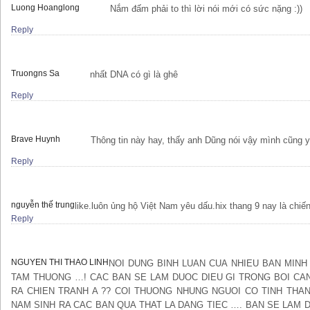
Luong Hoanglong
Nắm đấm phải to thì lời nói mới có sức nặng :))
Reply
Truongns Sa
nhất DNA có gì là ghê
Reply
Brave Huynh
Thông tin này hay, thấy anh Dũng nói vậy mình cũng 
Reply
nguyễn thế trung
like.luôn ủng hộ Việt Nam yêu dấu.hix thang 9 nay là chiến 
Reply
NGUYEN THI THAO LINH
NOI DUNG BINH LUAN CUA NHIEU BAN MINH
TAM THUONG …! CAC BAN SE LAM DUOC DIEU GI TRONG BOI CA
RA CHIEN TRANH A ?? COI THUONG NHUNG NGUOI CO TINH THAN 
NAM SINH RA CAC BAN QUA THAT LA DANG TIEC …. BAN SE LAM 