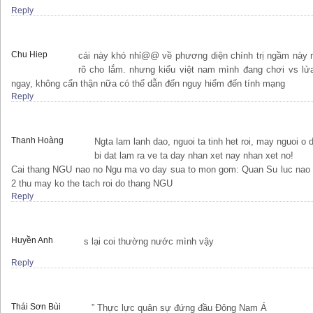
Reply
Chu Hiep
cái này khó nhỉ@@ về phương diện chính trị ngầm này
rõ cho lắm. nhưng kiểu việt nam mình đang chơi vs lửa
ngay, không cẩn thận nữa có thể dẫn đến nguy hiểm đến tính mạng
Reply
Thanh Hoàng
Ngta lam lanh dao, nguoi ta tinh het roi, may nguoi o
bi dat lam ra ve ta day nhan xet nay nhan xet no!
Cai thang NGU nao no Ngu ma vo day sua to mon gom: Quan Su luc nao cu
2 thu may ko the tach roi do thang NGU
Reply
Huyền Anh
s lại coi thường nước mình vậy
Reply
Thái Sơn Bùi
” Thực lực quân sự đứng đầu Đông Nam Á