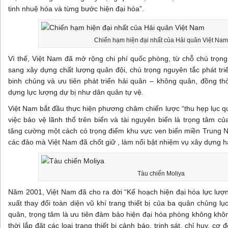
tinh nhuệ hóa và từng bước hiện đại hóa”.
Chiến hạm hiện đại nhất của Hải quân Việt Nam
Vì thế, Việt Nam đã mở rộng chi phí quốc phòng, từ chỗ chú trọ
sang xây dựng chất lượng quân đội, chú trọng nguyên tắc phát tri
binh chủng và ưu tiên phát triển hải quân – không quân, đồng thờ
dựng lực lượng dự bị như dân quân tự vệ.
Việt Nam bắt đầu thực hiện phương châm chiến lược “thu hẹp lục q
việc bảo vệ lãnh thổ trên biển và tài nguyên biển là trọng tâm c
tăng cường một cách có trọng điểm khu vực ven biển miền Trung Na
các đảo mà Việt Nam đã chốt giữ , làm nổi bật nhiệm vụ xây dựng 
Tàu chiến Moliya
Năm 2001, Việt Nam đã cho ra đời “Kế hoạch hiện đại hóa lực lượn
xuất thay đổi toàn diện vũ khí trang thiết bị của ba quân chủng l
quân, trọng tâm là ưu tiên đảm bảo hiện đại hóa phòng không khô
thời lắp đặt các loại trang thiết bị cảnh báo, trinh sát, chỉ huy, 