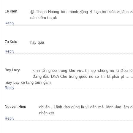
Le Kien
@ Thanh Hoàng bớt manh động đi bạn,bớt sủa đi,lãnh đ
dân kiểm tra,ok
Reply
Zu Kutu
hay qua
Reply
Boy Lazy
kinh tế nghèo trong khu vực thì sợ chúng nó là điều l
đứng đầu DNA Cho trung quốc nó sợ thì kt phải pt …….
máy bay xe tăng tàu ngầm
Reply
Nguyen Hiep
chuẩn . Lãnh đạo cũng là vì dân mà .lãnh đạo làm d
nhận xét
Reply