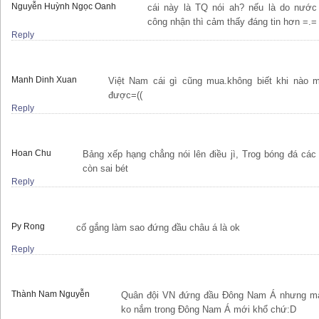
Nguyễn Huỳnh Ngọc Oanh
cái này là TQ nói ah? nếu là do nước
công nhận thì cảm thấy đáng tin hơn =.=
Reply
Manh Dinh Xuan
Việt Nam cái gì cũng mua.không biết khi nào m
được=((
Reply
Hoan Chu
Bảng xếp hạng chẳng nói lên điều jì, Trog bóng đá các
còn sai bét
Reply
Py Rong
cố gắng làm sao đứng đầu châu á là ok
Reply
Thành Nam Nguyễn
Quân đội VN đứng đầu Đông Nam Á nhưng mà
ko nắm trong Đông Nam Á mới khổ chứ:D