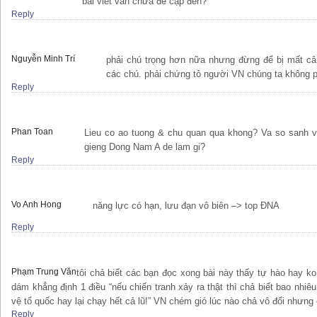
bài viết vẫn chưa đề cập đến?
Reply
Nguyễn Minh Trí
phải chú trọng hơn nữa nhưng đừng để bị mất c
các chú. phải chứng tỏ người VN chúng ta không ph
Reply
Phan Toan
Lieu co ao tuong & chu quan qua khong? Va so sanh v
gieng Dong Nam A de lam gi?
Reply
Vo Anh Hong
năng lực có hạn, lưu đạn vô biên –> top ĐNA
Reply
Phạm Trung Văn
tôi chả biết các bạn đọc xong bài này thấy tự hào hay ko
dám khẳng định 1 điều “nếu chiến tranh xảy ra thật thì chả biết bao nhiê
vệ tổ quốc hay lại chạy hết cả lũ!” VN chém gió lúc nào chả vô đối nhưng
Reply