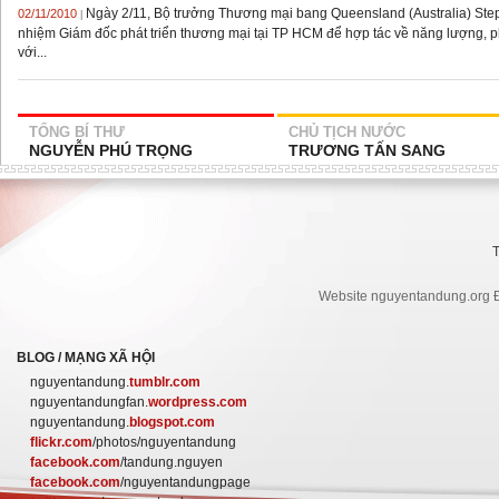
Ngày 2/11, Bộ trưởng Thương mại bang Queensland (Australia) Ste
02/11/2010
|
nhiệm Giám đốc phát triển thương mại tại TP HCM để hợp tác về năng lượng, phá
với...
TỔNG BÍ THƯ
CHỦ TỊCH NƯỚC
NGUYỄN PHÚ TRỌNG
TRƯƠNG TẤN SANG
Website nguyentandung.org Đ
BLOG / MẠNG XÃ HỘI
nguyentandung.
tumblr.com
nguyentandungfan.
wordpress.com
nguyentandung.
blogspot.com
flickr.com
/photos/nguyentandung
facebook.com
/tandung.nguyen
facebook.com
/nguyentandungpage