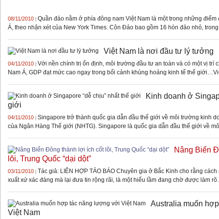
Quần đảo nằm ở phía đông nam Việt Nam là một trong những điểm
08/11/2010
|
Á, theo nhận xét của New York Times. Côn Đảo bao gồm 16 hòn đảo nhỏ, trong 
Việt Nam là nơi đầu tư lý tưởng
Với nền chính trị ổn định, môi trường đầu tư an toàn và có một vị tr
04/11/2010
|
Nam Á, GDP đạt mức cao ngay trong bối cảnh khủng hoảng kinh tế thế giới…Việt
Kinh doanh ở Singapo
giới
Singapore trở thành quốc gia dẫn đầu thế giới về môi trường kinh do
04/11/2010
|
của Ngân Hàng Thế giới (NHTG). Singapore là quốc gia dẫn đầu thế giới về môi
Nâng Biển Đô
lõi, Trung Quốc “dại dột”
Tác giả: LIÊN HỢP TẢO BÁO Chuyên gia ở Bắc Kinh cho rằng cách nói
03/11/2010
|
xuất xứ xác đáng mà lại đưa tin rộng rãi, là một hiểu lầm đang chờ được làm rõ. 
Australia muốn hợp
Việt Nam