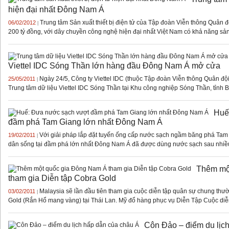
hiện đại nhất Đông Nam Á
Trung tâm Sản xuất thiết bị điện tử của Tập đoàn Viễn thông Quân độ
06/02/2012
|
200 tỷ đồng, với dây chuyền công nghệ hiện đại nhất Việt Nam có khả năng sản 
Viettel IDC Sóng Thần lớn hàng đầu Đông Nam Á mở cửa
Ngày 24/5, Công ty Viettel IDC (thuộc Tập đoàn Viễn thông Quân đội 
25/05/2011
|
Trung tâm dữ liệu Viettel IDC Sóng Thần tại Khu công nghiệp Sóng Thần, tỉnh B
Huế
đầm phá Tam Giang lớn nhất Đông Nam Á
Với giải pháp lắp đặt tuyến ống cấp nước sạch ngầm băng phá Tam
19/02/2011
|
dân sống tại đầm phá lớn nhất Đông Nam Á đã được dùng nước sạch sau nhiều
Thêm mộ
tham gia Diễn tập Cobra Gold
Malaysia sẽ lần đầu tiên tham gia cuộc diễn tập quân sự chung th
03/02/2011
|
Gold (Rắn Hổ mang vàng) tại Thái Lan. Mỹ đổ hàng phục vụ Diễn Tập Cuộc diễn 
Côn Đảo – điểm du lịc