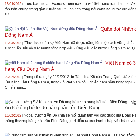
Theo báo Indian Express, hôm nay, ngày 16/4, hàng trăm binh sĩ Mỹ 
15/04/2012
|
tập trận chung trong gần 2 tuần tại Philippines trong bối cảnh hai nước dự kiế
sự...
Quân đội Nhân 
Đông Nam Á
“Thực lực quân sự Việt Nam đã được nâng lên một cách vững chắc, 
19/03/2012
|
sức chiến đấu và sức mạnh tổng hợp đều đứng đầu các nước Đông Nam Á”. Quâ
Việt Nam có 3
hàng đầu Đông Nam Á
Trong số ra ngày 21/2/2012, tờ Tân Hoa Xã của Trung Quốc đã điể
22/02/2012
|
lửa hàng đầu Đông Nam Á, trong đó Việt Nam có 3 chiến hạm nằm trong top 8 
Chiến hạm...
Ng
Ấn Độ ủng hộ tự do hàng hải trên Biển Đông
Ngoại trưởng Ấn Độ chia sẻ mối quan tâm với các quốc gia Đông N
16/02/2012
|
thông thương hàng hải trên Biển Đông, nơi diễn ra các tranh chấp về chủ quyền.
Trung tâm 