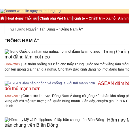
Thủ tướ
Hoạt động
Thời sự
Chính phủ Việt Nam
Kinh tế – Chính trị – Xã hội
An nin
Thủ Tướng Nguyễn Tấn Dũng »
"Đông Nam Á"
"ĐÔNG NAM Á"
Trung Quốc g
một đằng làm một nẻo
Lại thêm những sự kiện cho thấy Trung Quốc nói một đằng làm một n
08/07/2012
|
còn lên giọng giả nhân giả nghĩa. Cho thấy Bắc Kinh đang nói một đằng làm một
ASEAN đảm bảo
đối thủ mạnh hơn
Các nước khu vực Đông Nam Á đang cố gắng đảm bảo khả năng ph
13/05/2012
|
xung đột với một lực lượng hải quân hùng mạnh. Gần đây, chuyên gia Felix K
chính...
Hôm nay Mỹ
trận chung trên Biển Đông