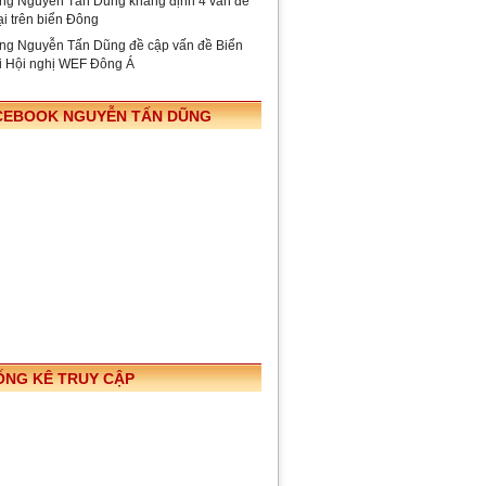
ng Nguyễn Tấn Dũng khẳng định 4 vấn đề
ại trên biển Đông
ng Nguyễn Tấn Dũng đề cập vấn đề Biển
i Hội nghị WEF Đông Á
CEBOOK NGUYỄN TẤN DŨNG
ỐNG KÊ TRUY CẬP