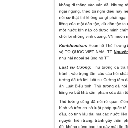
không đi thẳng vào vấn đề. Nhưng t
ngại ngùng, theo tôi nghĩ điều này n
nói sự thật thì không có gì phải ngại
liêng của một dân tộc, dù dân tộc ta
một nước lớn nào có được minh chứng
chói lọi những vinh quang. VN muôn 
Kentduoctran:
Hoan hô Thủ Tướng
vệ TO QUOC VIET NAM. TT
Nguyễ
như hải ngoại sẽ ủng hộ TT
Luật sư Cường:
Thủ tướng đã trả l
tránh, vào trọng tâm các câu hỏi chấ
tướng đã trả lời, luật sư Cường tâm
án Luật Biểu tình. Thủ tướng đã nói
liêng và bất khả xâm phạm của dân tộ
Thủ tướng cũng đã nói rõ quan điểm
bình và trên cơ sở luật pháp quốc tế 
đầu, có tính lâu dài mà các nước liê
nguyên hiện trạng, tránh gây thêm p
đề, không dùng bạo lực gây mất ổn đị