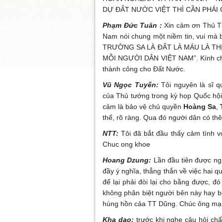
DỰ ĐẤT NƯỚC VIỆT THÌ CẦN PHÁI
Phạm Đức Tuân :
Xin cảm ơn Thủ Tướ
Nam nói chung một niềm tin, vui mà 
TRƯỜNG SA LÀ ĐẤT LÀ MÁU LÀ TH
MỖI NGƯỜI DÂN VIỆT NAM”. Kính chú
thành công cho Đất Nước.
Vũ Ngọc Tuyến:
Tôi nguyên là sĩ qu
của Thủ tướng trong kỳ họp Quốc hội
cảm là bảo vệ chủ quyền
Hoàng Sa
,
thể, rõ ràng. Qua đó người dân có th
NTT:
Tôi đã bắt đầu thấy cảm tình v
Chuc ong khoe
Hoang Dzung:
Lần đầu tiên được ngh
đầy ý nghĩa, thẳng thắn về việc hai 
để lại phải đòi lại cho bằng được, đ
không phân biệt người bên này hay bê
hùng hồn cảa TT Dũng. Chúc ông mạn
Kha dao:
trước khi nghe câu hỏi ch