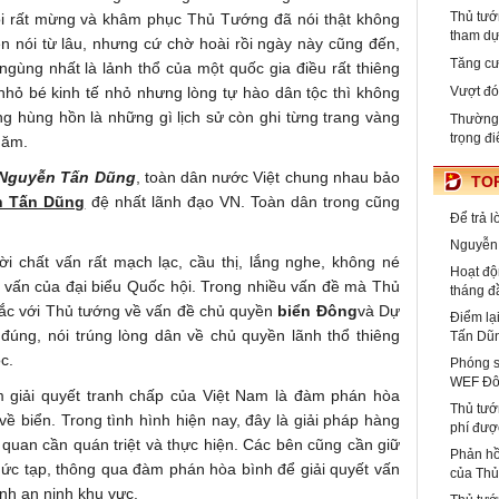
Thủ tướ
ôi rất mừng và khâm phục Thủ Tướng đã nói thật không
tham d
ên nói từ lâu, nhưng cứ chờ hoài rồi ngày này cũng đến,
Tăng cư
 ngùng nhất là lảnh thổ của một quốc gia điều rất thiêng
 nhỏ bé kinh tế nhỏ nhưng lòng tự hào dân tộc thì không
Vượt đó
 hùng hồn là những gì lịch sử còn ghi từng trang vàng
Thường 
trọng đ
năm.
Nguyễn Tấn Dũng
, toàn dân nước Việt chung nhau bảo
TOP
n Tấn Dũng
đệ nhất lãnh đạo VN. Toàn dân trong cũng
Để trả 
Nguyễn 
ời chất vấn rất mạch lạc, cầu thị, lắng nghe, không né
Hoạt độ
t vấn của đại biểu Quốc hội. Trong nhiều vấn đề mà Thủ
tháng đ
 đắc với Thủ tướng về vấn đề chủ quyền
biển Đông
và Dự
Điểm lạ
 đúng, nói trúng lòng dân về chủ quyền lãnh thổ thiêng
Tấn Dũ
c.
Phóng s
WEF Đô
 giải quyết tranh chấp của Việt Nam là đàm phán hòa
Thủ tướ
về biển. Trong tình hình hiện nay, đây là giải pháp hàng
phí đượ
n quan cần quán triệt và thực hiện. Các bên cũng cần giữ
Phản hồ
hức tạp, thông qua đàm phán hòa bình để giải quyết vấn
của Th
nh an ninh khu vực.