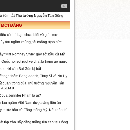
sử tóm tắt Thủ tướng Nguyễn Tấn Dũng
I MỚI ĐĂNG
iều có thể bạn chưa biết về giấc mơ
hủy tàu ngầm khủng, tái khẳng định sức
ảy “Mitt Romney Style” gây sốt bầu cử Mỹ
 Quốc hội sốt ruột về chất lạ trong áo ngực
p dưới cầu Sài Gòn bị bắt
t nạp thêm Bangladesh, Thụy Sĩ và Na Uy
ất quan trọng của Thủ tướng Nguyễn Tấn
i ASEM 9
 của Jennifer Phạm là ai?
n tàu ngầm Việt Nam được tăng tiền ăn
y trước bầu cử Tổng thống Mỹ: Nếu hòa thì
ật tập trận đẩy căng thẳng lên cao tại Đông