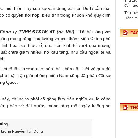
Thủ tướ
đối ngo
 thiết hiện nay của sự vận động xã hội. Đó là cần luật
Thủ tướ
ó có quyền hội họp, biểu tình trong khuôn khổ quy định
Đông tạ
Công ty TNHH ĐT&TM AT (Hà Nội):
“Tôi hài lòng với
FA
 cũng mong rằng Thủ tướng và các thành viên Chính phủ
nh linh hoạt sát thực tế, đưa nền kinh tế vượt qua những
i suất chưa giảm nhiều, nợ xấu tăng, nhu cầu ngoại tệ và
hị.
ói rõ lập trường cho toàn thể nhân dân biết và qua đó
 phủ mặt trận giải phóng miền Nam cũng đã phản đối sự
ung Quốc.
 này, chúng ta phải cố gắng làm tròn nghĩa vụ, là công
cường bảo vệ đất nước, mong rằng một ngày không xa
TH
 tướng Nguyễn Tấn Dũng