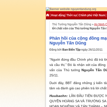
Hoạt động
Thời sự
Chính phủ Việt Nam
Thủ Tướng Nguyễn Tấn Dũng »
An Ninh Q
lời chất vấn của Thủ tướng Nguyễn Tấn
Phản hồi của cộng đồng mạn
Nguyễn Tấn Dũng
Đăng bởi
Ban Biên Tập
ngày 26/11/2011
“Người đứng đầu Chính phủ đã trả lời
và cầu thị.” Đó là nhận xét của đôn
vấn của Thủ tướng
Nguyễn Tấn D
25/11.
Duới đây, BBT đăng những ý kiến t
tâm và đánh giá cao phiên trả lời ch
Huubaohn:
LẦN ĐẦU TIÊN ĐƯỢC N
QUYỀN HOÀNG SA VÀ TRƯỜNG SA 
HOAN NGHÊNH VÀ TÁN THÀNH – N