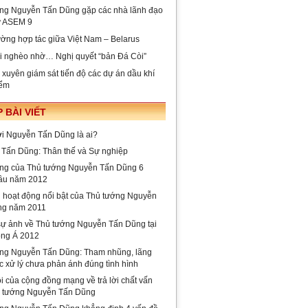
ng Nguyễn Tấn Dũng gặp các nhà lãnh đạo
ự ASEM 9
ờng hợp tác giữa Việt Nam – Belarus
i nghèo nhờ… Nghị quyết “bản Đá Còi”
xuyên giám sát tiến độ các dự án dầu khí
iểm
 BÀI VIẾT
lời Nguyễn Tấn Dũng là ai?
Tấn Dũng: Thân thế và Sự nghiệp
ng của Thủ tướng Nguyễn Tấn Dũng 6
ầu năm 2012
i hoạt động nổi bật của Thủ tướng Nguyễn
ng năm 2011
ự ảnh về Thủ tướng Nguyễn Tấn Dũng tại
ng Á 2012
ng Nguyễn Tấn Dũng: Tham nhũng, lãng
c xử lý chưa phản ánh đúng tình hình
i của cộng đồng mạng về trả lời chất vấn
ủ tướng Nguyễn Tấn Dũng