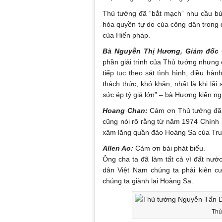
Thủ tướng đã “bắt mạch” nhu cầu bức
hóa quyền tự do của công dân trong đ
của Hiến pháp.
Bà Nguyễn Thị Hương, Giám đốc 
phần giải trình của Thủ tướng nhưng
tiếp tục theo sát tình hình, điều hà
thách thức, khó khăn, nhất là khi lã
sức ép tỷ giá lớn” – bà Hương kiến ng
Hoang Chan:
Cám ơn Thủ tướng đã n
cũng nói rõ rằng từ năm 1974 Chính
xâm lăng quần đảo Hoàng Sa của Tr
Allen Ao:
Cảm ơn bài phát biểu.
Ông cha ta đã làm tất cả vì đất nước
dân Việt Nam chúng ta phải kiên 
chúng ta giành lại Hoàng Sa.
Thủ