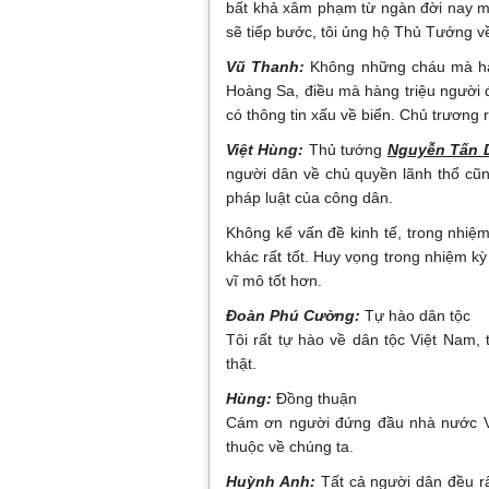
bất khả xâm phạm từ ngàn đời nay mà
sẽ tiếp bước, tôi ủng hộ Thủ Tướng v
Vũ Thanh:
Không những cháu mà hàn
Hoàng Sa, điều mà hàng triệu người đ
có thông tin xấu về biển. Chủ trương 
Việt Hùng:
Thủ tướng
Nguyễn Tấn 
người dân về chủ quyền lãnh thổ cũn
pháp luật của công dân.
Không kể vấn đề kinh tế, trong nhiệ
khác rất tốt. Huy vọng trong nhiệm k
vĩ mô tốt hơn.
Đoàn Phú Cường:
Tự hào dân tộc
Tôi rất tự hào về dân tộc Việt Nam,
thật.
Hùng:
Đồng thuận
Cám ơn người đứng đầu nhà nước Vi
thuộc về chúng ta.
Huỳnh Anh:
Tất cả người dân đều rấ