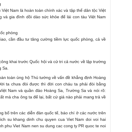
g
iệt Nam là hoàn toàn chính xác và tập thể dân tộc Việt
 và gia đình dồi dào sức khỏe để lái con tàu Việt Nam
uốc phòng
iao, cần đầu tư tăng cường tiềm lực quốc phòng, cả về
ng khai trước Quốc hội và cử tri cả nước về lập trường
g Sa.
oàn toàn ủng hộ Thủ tướng về vấn đề khẳng định Hoàng
ời ta chưa đòi được thì đời con cháu ta phải đòi bằng
n Việt Nam và quần đảo Hoàng Sa, Trường Sa và nói rõ:
ất mà cha ông ta để lại, bất cứ giá nào phải mang trả về
g bố trên các diễn đàn quốc tế, báo chí ở các nước trên
lich su khang dinh chu quyen cua Viet Nam doi voi hai
h phu Viet Nam nen su dung cac cong ty PR quoc te noi