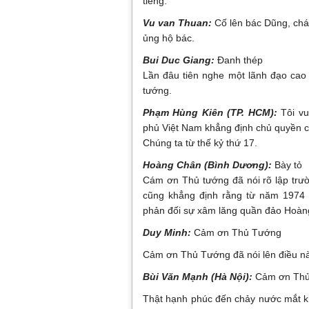
tieng.
Vu van Thuan:
Cố lên bác Dũng, cháu
ủng hộ bác.
Bui Duc Giang:
Đanh thép
Lần đâu tiên nghe một lãnh đạo cao
tướng.
Phạm Hùng Kiên (TP. HCM):
Tôi vu
phủ Việt Nam khẳng định chủ quyền c
Chúng ta từ thế kỷ thứ 17.
Hoàng Chân (Bình Dương):
Bày tỏ
Cám ơn Thủ tướng đã nói rõ lập trư
cũng khẳng định rằng từ năm 1974 
phản đối sự xâm lăng quần đảo Hoàn
Duy Minh:
Cảm ơn Thủ Tướng
Cảm ơn Thủ Tướng đã nói lên điều nà
Bùi Văn Mạnh (Hà Nội):
Cảm ơn Thủ
Thật hạnh phúc đến chảy nước mắt kh