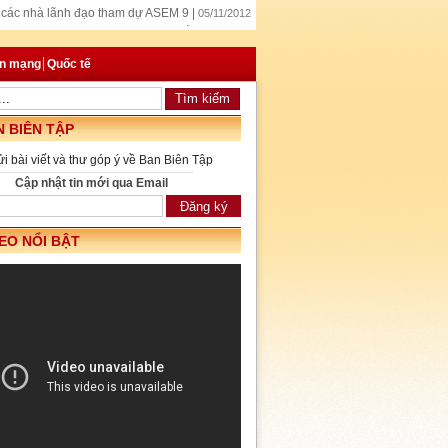
các nhà lãnh đạo tham dự ASEM 9 |
05/11/2012
động lực mới cho hợp tác kinh tế |
05/11/2012
iên Đại sứ quán Việt Nam tại Lào |
04/11/2012
an mạng
Quốc tế
 BIÊN TẬP
ửi bài viết và thư góp ý về Ban Biên Tập
Cập nhật tin mới qua Email
EO NỔI BẬT