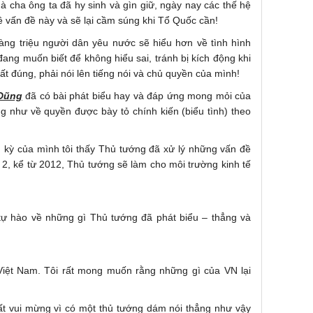
 cha ông ta đã hy sinh và gìn giữ, ngày nay các thế hệ
ề vấn đề này và sẽ lại cầm súng khi Tổ Quốc cần!
g triệu người dân yêu nước sẽ hiểu hơn về tình hình
ang muốn biết để không hiểu sai, tránh bị kích động khi
rất đúng, phải nói lên tiếng nói và chủ quyền của mình!
Dũng
đã có bài phát biểu hay và đáp ứng mong mỏi của
g như về quyền được bày tỏ chính kiến (biểu tình) theo
m kỳ của mình tôi thấy Thủ tướng đã xử lý những vấn đề
ỳ 2, kể từ 2012, Thủ tướng sẽ làm cho môi trường kinh tế
 tự hào về những gì Thủ tướng đã phát biểu – thẳng và
ệt Nam. Tôi rất mong muốn rằng những gì của VN lại
t vui mừng vì có một thủ tướng dám nói thẳng như vậy