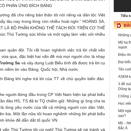
 CÓ PHẢN ỨNG ĐÍCH ĐÁNG
ng đã cho riêng bản thân tôi nói riêng và dân tộc Việt
Tiểu 
bấy lâu nay trong lòng còn nhiều hoài nghi.” HOÀNG SA,
BÀ
ỊT LÀ BỘ PHẬN KHÔNG THỂ TÁCH RỜI TRÊN CƠ THỂ
c Thủ Tướng sức khỏe và một ngày làm việc với nhiều
Những đ
Mỹ hạ t
mạnh
an quân đội. Tôi rất hoan nghênh việc trả lời chất vấn
Điệu nh
 vừa qua, đặc biệt hai vấn đề mà mọi người cho là nhạy
Đại biểu
Trường Sa
và xây dựng Luật Biểu tình đã được trả lời cụ
êm niềm tin vào Đảng, Quốc hội, Nhà nước.
Tên cướ
ASEM kế
ới Đảng khi nghe trả lời của TT về chủ quyền biển đảo.
3 đề xu
Dũng tạ
e người đứng đầu trong CP Việt Nam hiện tại phát biểu
Chồng 2
quần đảo HS, TS đã bi TQ chiếm giữ. Những gì ông cha ta
Học viê
ó là lòng yêu nước của tất cả những người con dân Việt,
Một ngà
n kia. Một lần nữa tôi hoan nghênh những lời phát biểu
sao?
h khỏe để dẫn dắt tổ quốc VN
Mỹ – Nh
Bắc Á
ất vấn Thủ Tướng tôi cứ nghĩ Thủ Tướng sẽ né tránh và