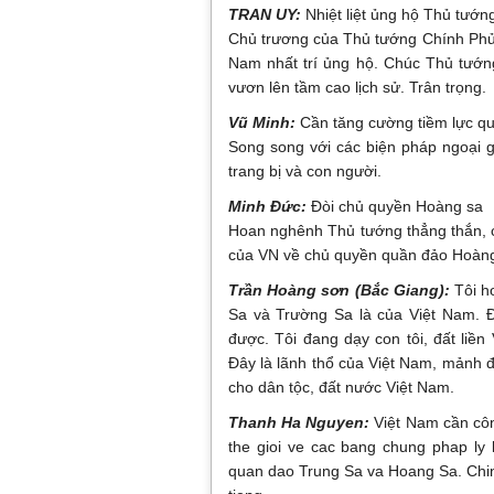
TRAN UY:
Nhiệt liệt ủng hộ Thủ tướn
Chủ trương của Thủ tướng Chính Phủ V
Nam nhất trí ủng hộ. Chúc Thủ tướng
vươn lên tầm cao lịch sử. Trân trọng.
Vũ Minh:
Cần tăng cường tiềm lực q
Song song với các biện pháp ngoại g
trang bị và con người.
Minh Đức:
Đòi chủ quyền Hoàng sa
Hoan nghênh Thủ tướng thẳng thắn, cô
của VN về chủ quyền quần đảo Hoàn
Trần Hoàng sơn (Bắc Giang):
Tôi h
Sa và Trường Sa là của Việt Nam. Đ
được. Tôi đang dạy con tôi, đất liề
Đây là lãnh thổ của Việt Nam, mảnh đ
cho dân tộc, đất nước Việt Nam.
Thanh Ha Nguyen:
Việt Nam cần côn
the gioi ve cac bang chung phap ly 
quan dao Trung Sa va Hoang Sa. Chin