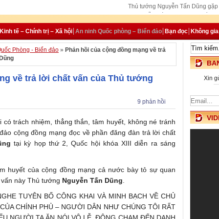
Thủ tướng Nguyễn Tấn Dũng gặp 
Thủ tướng Nguyễn Tấn Dũng: ASEM cần tạo 
Thủ tướng Nguyễn Tấn Dũng biểu dương cán bộ, nhân v
Kinh tế – Chính trị – Xã hội
An ninh Quốc phòng – Biển đảo
Bạn đọc
Không gi
uốc Phòng - Biển đảo
»
Phản hồi của cộng đồng mạng về trả
 Dũng
BAN
g về trả lời chất vấn của Thủ tướng
Xin g
9 phản hồi
VID
 có trách nhiệm, thẳng thắn, tâm huyết, không né tránh
g đảo cộng đồng mạng đọc về phần đăng đàn trả lời chất
ũng
tại kỳ họp thứ 2, Quốc hội khóa XIII diễn ra sáng
âm huyết của cộng đồng mạng cả nước bày tỏ sự quan
ất vấn này Thủ tướng
Nguyễn Tấn Dũng
.
GHE TUYÊN BỐ CÔNG KHAI VÀ MINH BẠCH VỀ CHỦ
CỦA CHÍNH PHỦ – NGƯỜI DÂN NHƯ CHÚNG TÔI RẤT
ẾU NGƯỜI TA ĂN NÓI VÔ LỄ, ĐỘNG CHẠM ĐẾN DANH