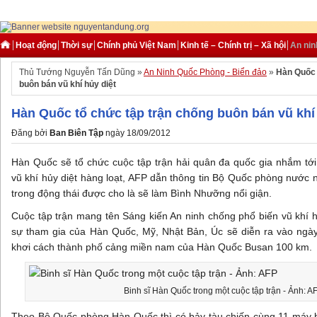
Hoạt động
Thời sự
Chính phủ Việt Nam
Kinh tế – Chính trị – Xã hội
An nin
Thủ Tướng Nguyễn Tấn Dũng »
An Ninh Quốc Phòng - Biển đảo
»
Hàn Quốc 
buôn bán vũ khí hủy diệt
Hàn Quốc tổ chức tập trận chống buôn bán vũ khí 
Đăng bởi
Ban Biên Tập
ngày 18/09/2012
Hàn Quốc sẽ tổ chức cuộc tập trận hải quân đa quốc gia nhắm tớ
vũ khí hủy diệt hàng loạt, AFP dẫn thông tin Bộ Quốc phòng nước 
trong động thái được cho là sẽ làm Bình Nhưỡng nổi giận.
Cuộc tập trận mang tên Sáng kiến An ninh chống phổ biến vũ khí hủ
sự tham gia của Hàn Quốc, Mỹ, Nhật Bản, Úc sẽ diễn ra vào ngày 
khơi cách thành phố cảng miền nam của Hàn Quốc Busan 100 km.
Binh sĩ Hàn Quốc trong một cuộc tập trận - Ảnh: A
Theo Bộ Quốc phòng Hàn Quốc thì có bảy tàu chiến cùng 11 máy b