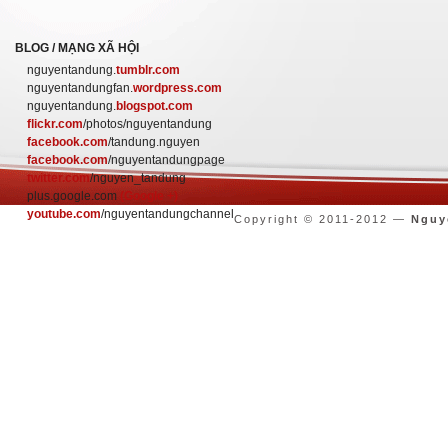
BLOG / MẠNG XÃ HỘI
nguyentandung.
tumblr.com
nguyentandungfan.
wordpress.com
nguyentandung.
blogspot.com
flickr.com
/photos/nguyentandung
facebook.com
/tandung.nguyen
facebook.com
/nguyentandungpage
twitter.com
/nguyen_tandung
plus.google.com
(Google +)
youtube.com
/nguyentandungchannel
Copyright © 2011-2012 —
Nguy