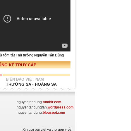
sử tóm tắt Thủ tướng Nguyễn Tấn Dũng
ỐNG KÊ TRUY CẬP
BIỂN ĐẢO VIỆT NAM
TRƯỜNG SA - HOÀNG SA
nguyentandung.
tumblr.com
nguyentandungfan.
wordpress.com
nguyentandung.
blogspot.com
Xin gửi bài viết và thư góp ý về: