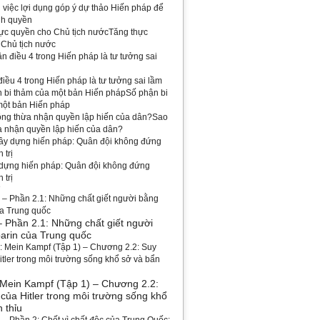
việc lợi dụng góp ý dự thảo Hiến pháp để
nh quyền
Tăng thực
 Chủ tịch nước
iều 4 trong Hiến pháp là tư tưởng sai lầm
Số phận bi
một bản Hiến pháp
Sao
a nhận quyền lập hiến của dân?
 dựng hiến pháp: Quân đội không đứng
 trị
ề
– Phần 2.1: Những chất giết người
arin của Trung quốc
 Mein Kampf (Tập 1) – Chương 2.2:
của Hitler trong môi trường sống khổ
 thỉu