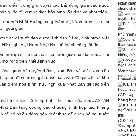
Ngăn chặn 
quan điểm trong giải quyết các bất đồng giữa các nước
chống chí
háp quốc tế, vì mục đích hòa bình, ổn định và phát triển.
quyền cho
 nước mời Nhật Hoàng sang thăm Việt Nam trong dịp hai
ệ ngoại giao.
Phủ nhận đ
ơn tình cảm tốt đẹp được lãnh đạo Đảng, Nhà nước Việt
Hữu nghị Việt Nam-Nhật Bản sẽ thành công tốt đẹp.
thảm của 
ề mối quan hệ đối tác chiến lược giữa hai đất nước, hai
không thừ
 mở rộng trên nhiều lĩnh vực.
 tảng quan hệ truyền thống, Nhật Bản và Việt Nam cần
Góp ý xây
ngoài chính
uận quan điểm trong giải quyết các vấn đề quốc tế và khu
Chuyên đ
uan điểm hòa bình, hữu nghị của Nhật Bản tại các diễn
(CĐ 14) 
bằng hep
át triển kinh tế trong tình hình mới, các nước ASEAN
Nhật Bản tăng cường các chương trình hợp tác; khẳng
nh sẽ có nhiều đóng góp thiết thực để quan hệ hai nước
(CĐ 13):
Suy nghĩ 
sở và bẩn