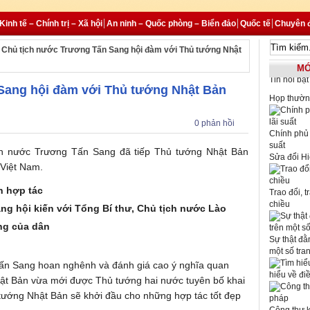
Kinh tế – Chính trị – Xã hội
An ninh – Quốc phòng – Biển đảo
Quốc tế
Chuyên 
»
Chủ tịch nước Trương Tấn Sang hội đàm với Thủ tướng Nhật
MỚ
Tin nổi bật
Sang hội đàm với Thủ tướng Nhật Bản
Họp thườn
0 phản hồi
Chính phủ 
suất
ịch nước Trương Tấn Sang đã tiếp Thủ tướng Nhật Bản
Sửa đổi H
 Việt Nam.
ện hợp tác
Trao đổi, t
chiều
g hội kiến với Tổng Bí thư, Chủ tịch nước Lào
ng của dân
Sự thật đằ
một số tra
 Tấn Sang hoan nghênh và đánh giá cao ý nghĩa quan
hiểu về đi
ật Bản vừa mới được Thủ tướng hai nước tuyên bố khai
tướng Nhật Bản sẽ khởi đầu cho những hợp tác tốt đẹp