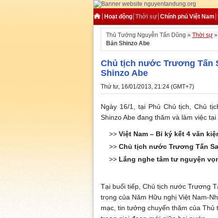
Hoạt động
Thời sự
Chính phủ Việt Nam
Thủ Tướng Nguyễn Tấn Dũng »
Thời sự
Bản Shinzo Abe
Chủ tịch nước Trương Tấn 
Shinzo Abe
Thứ tư, 16/01/2013, 21:24 (GMT+7)
Ngày 16/1, tại Phủ Chủ tịch, Chủ t
Shinzo Abe đang thăm và làm việc tại
>>
Việt Nam – Bỉ ký kết 4 văn ki
>>
Chủ tịch nước Trương Tấn San
>>
Lắng nghe tâm tư nguyện vọ
Tại buổi tiếp, Chủ tịch nước Trương
trọng của Năm Hữu nghị Việt Nam-Nh
mạc, tin tưởng chuyến thăm của Thủ 