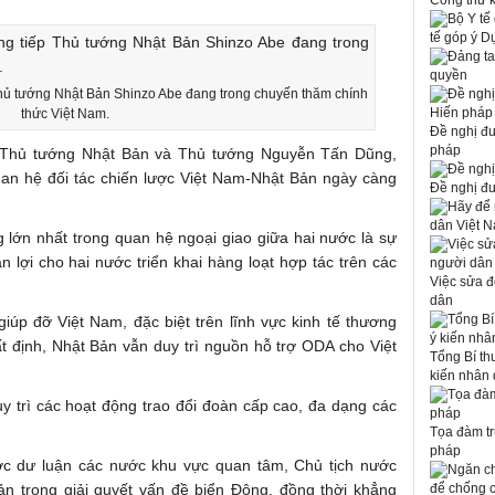
Công thư k
tế góp ý D
quyền
hủ tướng Nhật Bản Shinzo Abe đang trong chuyến thăm chính
thức Việt Nam.
Đề nghị đ
pháp
 Thủ tướng Nhật Bản và Thủ tướng Nguyễn Tấn Dũng,
uan hệ đối tác chiến lược Việt Nam-Nhật Bản ngày càng
Đề nghị đ
dân Việt N
lớn nhất trong quan hệ ngoại giao giữa hai nước là sự
ận lợi cho hai nước triển khai hàng loạt hợp tác trên các
Việc sửa đ
dân
úp đỡ Việt Nam, đặc biệt trên lĩnh vực kinh tế thương
t định, Nhật Bản vẫn duy trì nguồn hỗ trợ ODA cho Việt
Tổng Bí th
kiến nhân 
uy trì các hoạt động trao đổi đoàn cấp cao, đa dạng các
Tọa đàm tr
pháp
ợc dư luận các nước khu vực quan tâm, Chủ tịch nước
n trong giải quyết vấn đề biển Đông, đồng thời khẳng