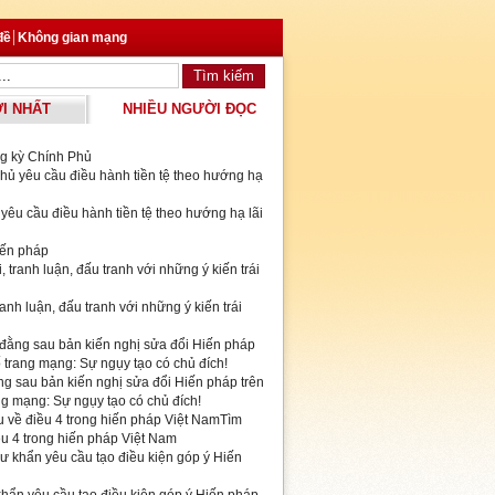
đề
Không gian mạng
I NHẤT
NHIỀU NGƯỜI ĐỌC
g kỳ Chính Phủ
yêu cầu điều hành tiền tệ theo hướng hạ lãi
iến pháp
ranh luận, đấu tranh với những ý kiến trái
ng sau bản kiến nghị sửa đổi Hiến pháp trên
ng mạng: Sự ngụy tạo có chủ đích!
Tìm
ều 4 trong hiến pháp Việt Nam