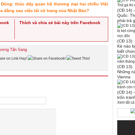
Dũng: thúc đẩy quan hệ thương mại hai chiều Việt
(CĐ 14) 
a đằng sau việc tái vũ trang của Nhật Bản?
Quốc: Thị
phải trả 
ebook
Thích và chia sẻ bài này trên Facebook
(CĐ 13):
Kẻ nào b
rương Tấn Sang
biết chú
(CĐ 13):
Những nă
Vienna
(CĐ 14) 
trốn trá
Xem tất cả