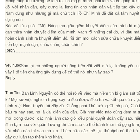
Mong rằng thủ tướng sẽ làm tốt những gì mình phải làm và cố gắng trở t
đối với nhân dân, gây dựng lại lòng tin cho nhân dân và tiếp tục xây
Nam đúng như những gì mà chủ tịch Hồ Chí Minh đã đặt cả tâm huyết
dựng nên.
Bác đã từng nói: “Một Đảng mà giấu giếm khuyết điểm của mình là m
gan thừa nhận khuyết điểm của mình, vạch rõ những cái đó, vì đâu mà 
hoàn cảnh sinh ra khuyết điểm đó, rồi tìm mọi cách sửa chữa khuyết đi
tiến bộ, mạnh dạn, chắc chắn, chân chính”
Reply
yeu nuoc
Sao lại có những người sống trên đất việt mà lại không yêu 
vậy ! tổ tiên cha ông gây dựng để có thể nói như vậy sao ?
Reply
Tran Tien
Bạn Linh Nguyễn có thể nói rõ về việc mà niềm tin bị giảm sút t
k? Mọi sự việc nghiêm trọng xảy ra đều được điều tra và kết quả của việ
hình Việt Nam truyển tải đầy đủ. Chẳng phải Thủ tướng Chính phủ, Chủ
bầu ra hay sao, họ là đại diện của dân. Giả như việc nào cũng đem ra t
mới xong được, các nhà lãnh đạo giỏi đều phải quyết đoán đấy sao, n
định tạm hoà với quân Tưởng thì làm sao có thể tránh khỏi thế gọng kì
với nhân dân thì sao mà kịp. Thêm nữa các thế lực thù địch có thể trà 
gây dư luận tạo thêm khó khăn.