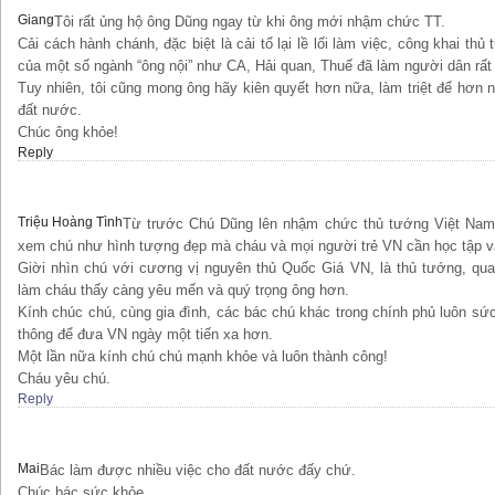
Giang
Tôi rất ủng hộ ông Dũng ngay từ khi ông mới nhậm chức TT.
Cải cách hành chánh, đặc biệt là cải tổ lại lề lối làm việc, công khai thủ
của một số ngành “ông nội” như CA, Hải quan, Thuế đã làm người dân rất 
Tuy nhiên, tôi cũng mong ông hãy kiên quyết hơn nữa, làm triệt để hơn 
đất nước.
Chúc ông khỏe!
Reply
Triệu Hoàng Tình
Từ trước Chú Dũng lên nhậm chức thủ tướng Việt Nam,
xem chú như hình tượng đẹp mà cháu và mọi người trẻ VN cần học tập v
Giời nhìn chú với cương vị nguyên thủ Quốc Giá VN, là thủ tướng, qu
làm cháu thấy càng yêu mến và quý trọng ông hơn.
Kính chúc chú, cùng gia đình, các bác chú khác trong chính phủ luôn sức 
thông để đưa VN ngày một tiến xa hơn.
Một lần nữa kính chú chú mạnh khỏe và luôn thành công!
Cháu yêu chú.
Reply
Mai
Bác làm được nhiều việc cho đất nước đấy chứ.
Chúc bác sức khỏe