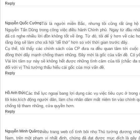
Reply
Nguyễn Quốc Cường
Tôi là người miền Bắc, nhưng tôi cũng rất ủng h
Nguyễn Tấn Dũng trong công việc điều hành Chính phủ. Ngay từ đầu nh
đã có nghe nhiều lời đồn không tốt về ông. Từ đó, tôi để ý hơn về các ho
rằng ông sẽ làm cho xã hội “dễ thở” hơn so với thời gian trước đây.
Cụ thể, tôi thấy các chính sách của CP đưa ra đều quan tâm tới cuộc
đồng thời đẩy mạnh chống tham nhũng. Đây mới là gốc của vấn đề. Có y
Vài lời tâm sự này sẽ không hết được những tình cảm của tôi (chắc đa 
đối với vị Thủ tướng thấu hiểu cái gốc của mọi vấn đề.
Reply
Hồ Anh Đức
Các thế lực ngoại bang lợi dụng các vụ việc tiêu cực ở tron
lôi kéo,kích động người dân, làm cho nhân dâm mất niêm tin vào chính qu
chống tệ tham nhũng, cửa quyền hơn.
Reply
Nguyễn Minh Quân
Nhiều trang web cố tình bôi nhọ Thủ tướng đương nhi
Nam, trên một phạm vi nhất định, chúng đã đạt được mục đích là gây 