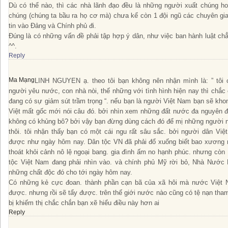
Dù có thể nào, thì các nhà lãnh đạo đều là những người xuất chúng ho
chúng (chúng ta bầu ra họ cơ mà) chưa kể còn 1 đội ngũ các chuyên gi
tin vào Đảng và Chính phủ đi.
Đúng là có những vấn đề phải tập hợp ý dân, như việc ban hành luật ch
^^.
Reply
Ma Mạng
LINH NGUYEN ạ. theo tôi bạn không nên nhận mình là: ” tôi 
người yêu nước, con nhà nòi, thế những với tình hình hiện nay thì chắc 
đang có sự giảm sút trầm trọng “. nếu bạn là người Việt Nam bạn sẽ khon
Việt mất gốc mới nói câu đó. bởi nhìn xem những đất nước đa nguyên đ
không có khủng bô? bởi vậy bạn đừng dùng cách đó để mị những người n
thôi. tôi nhận thấy bạn có một cái ngu rất sâu sắc. bởi người dân Vi
được như ngày hôm nay. Dân tộc VN đã phải đổ xuống biết bao xương
thoát khỏi cảnh nô lệ ngoại bang. gia đình ấm no hạnh phúc. nhưng 
tộc Việt Nam đang phải nhìn vào. và chính phủ Mỹ rời bỏ, Nhà Nước 
những chất độc đó cho tới ngày hôm nay.
Có những kẻ cực đoan. thành phần cạn bã của xã hôi mà nước Việt N
được. nhưng rồi sẽ tẩy được. trên thế giới nước nào cũng có tệ nạn tha
bị khiếm thị chắc chắn bạn xẽ hiểu điều này hơn ai
Reply