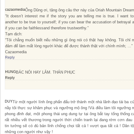
cazaomedia
Ông Dũng ơi, tặng ông câu thơ này của Oriah Mountain Dream
“It doesn’t interest me if the story you are telling me is true. I want 
another to be true to yourself; if you can bear the accusation of betrayal
if you can be faithlessand therefore trustworthy.”
Tạm dịch:
“Tôi chẳng muốn biết nếu những gì ông nói có thật hay không. Tôi chỉ 
đảm để làm mất lòng người khác để được thành thật với chính mình; …”
Cazaomedia
Reply
HUNG
BÁC NÓI HAY LẮM. THÁN PHỤC
Reply
DUY
Từ một người lính ông phấn đấu trở thành một nhà lãnh đạo tài ba c
nầy tôi thực sự khâm phục và ngưỡng mộ ông !Và điều làm tôi ngưỡng m
phong đỉnh đạt, một phong thái ung dung tự tại ông bắt tay tổng thống 
rất nhiều vết thương trong người thời chiến tranh lại đang rớm cơn đau
tin tưởng sẽ có đủ bản lỉnh chống chọi tất cả ! vượt qua tất cả ! Dân t
những con người như vậy !