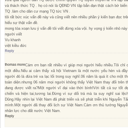
và thách thức TQ . họ có nói là QĐND VN tập bắn đạn thật cách bờ biển
TQ .làm cho dân cư mạng TQ tức VN .
tôi rất bức xúc vấn đề này và cũng viết nên nhiều phần ý kiến bạn đọc tr
hiểu sự thật vấn đề.
mong tòa xoạn lưu ý vấn đề tôi viết đừng xóa vội. hy vọng ý kiến nhỏ nà
người viết
Vu khanh
việt kiều đức
Reply
thomas more
Cám ơn bạn rất nhiều vì giúp mọi người hiểu nhiều.Tôi chỉ c
một điều.Nếu ai cảm thấy xã hội Vietnam là một nước yếu hèn và đầy s
người đó là đứa trẻ va lạc lối trong suy nghĩ.06 năm là quá ít cho một 
toàn diện.nhưng 06 năm mọi người không thấy Việt Nam thay đổi trên th
đang được viết ra?Một người vĩ đại vào thời bình!Với tất cả sự tốt đ
chiến và hiện tai,tương lai.Đừng vì sự dối trá mà ta suy nghĩ sai l
Dũng.Hãy nhìn lại Việt Nam đã phát triển và sẽ phát triễn khi Nguyễn T
mình.Một người đã thay đổi lịch sự Việt Nam.Cám ơn thủ tướng Nguy
nhân lực cho đất nước Việt Nam.
Reply