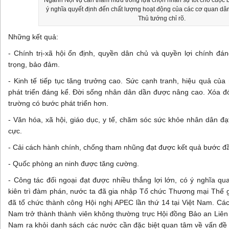
“Ngành Nội vụ cần tham mưu trong lựa chọn nhân sự tốt cho cuộc b
ý nghĩa quyết định đến chất lượng hoạt động của các cơ quan dân 
Thủ tướng chỉ rõ.
Những kết quả:
- Chính trị-xã hội ổn định, quyền dân chủ và quyền lợi chính đ
trọng, bảo đảm.
- Kinh tế tiếp tục tăng trưởng cao. Sức cạnh tranh, hiệu quả của
phát triển đáng kể. Đời sống nhân dân dần được nâng cao. Xóa đ
trường có bước phát triển hơn.
- Văn hóa, xã hội, giáo dục, y tế, chăm sóc sức khỏe nhân dân đạ
cực.
- Cải cách hành chính, chống tham nhũng đạt được kết quả bước đ
- Quốc phòng an ninh được tăng cường.
- Công tác đối ngoại đạt được nhiều thắng lợi lớn, có ý nghĩa q
kiên trì đàm phán, nước ta đã gia nhập Tổ chức Thương mại Thế 
đã tổ chức thành công Hội nghị APEC lần thứ 14 tại Việt Nam. Cá
Nam trở thành thành viên không thường trực Hội đồng Bảo an Liên
Nam ra khỏi danh sách các nước cần đặc biệt quan tâm về vấn đề 