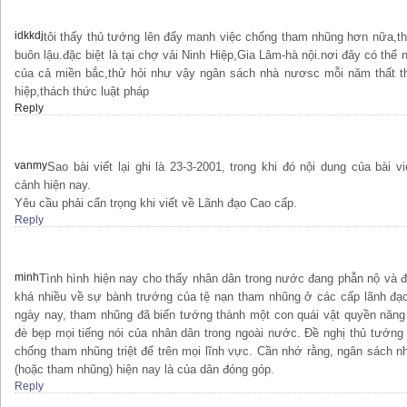
idkkdj
tôi thấy thủ tướng lên đẩy manh việc chống tham nhũng hơn nữa,th
buôn lậu.đặc biệt là tại chợ vải Ninh Hiệp,Gia Lâm-hà nội.nơi đây có thể n
của cả miền bắc,thử hỏi như vậy ngân sách nhà nươsc mỗi năm thất th
hiệp,thách thức luật pháp
Reply
vanmy
Sao bài viết lại ghi là 23-3-2001, trong khi đó nội dung của bài vi
cảnh hiện nay.
Yêu cầu phải cẩn trọng khi viết về Lãnh đạo Cao cấp.
Reply
minh
Tình hình hiện nay cho thấy nhân dân trong nước đang phẫn nộ và đã
khá nhiều về sự bành trướng của tệ nạn tham nhũng ở các cấp lãnh đạo 
ngày nay, tham nhũng đã biến tướng thành một con quái vật quyền năn
đè bẹp mọi tiếng nói của nhân dân trong ngoài nước. Đề nghị thủ tướng 
chống tham nhũng triệt để trên mọi lĩnh vực. Cần nhớ rằng, ngân sách
(hoặc tham nhũng) hiện nay là của dân đóng góp.
Reply