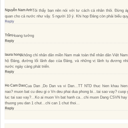
Nguyễn Nam Anh
Tôi thấy bạn nên nói với tư cách cá nhân thôi. Đừng á
quan cho cả nước như vậy. 5 người 10 ý. Khi họp Đảng còn phải biểu quyế
Reply
Trần
Hoang tưởng
Reply
laura hong
không chỉ nhân dân miền Nam mak toàn thể nhân dân Việt Nam
hộ Đảng, đường lối lãnh đạo của Đảng, và những vị lãnh tụ đương n
nước ngày càng phát triển.
Reply
Ho Cam Dao
Cua Dan ,Do Dan va vi Dan…TT NTD thuc hien khau hien
nao? muon bat cu dieu gi o Vn deu phai dua phong bi…tai sao vay? cuop g
luc tai sao vay?…Ko ai muon Vn bat hanh ca…chi muon Dang CSVN hay
thuong yeu dan 1 chut…chi can 1 chut thoi…
Reply