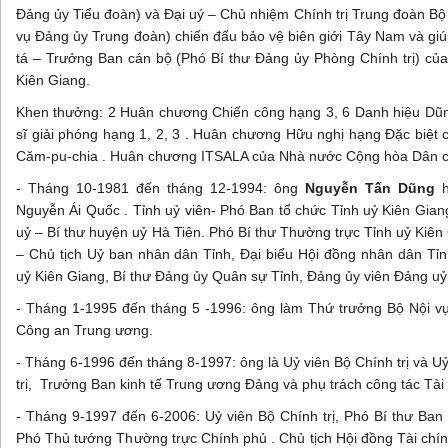
Đảng ủy Tiểu đoàn) và Đại uý – Chủ nhiệm Chính trị Trung đoàn Bộ
vụ Đảng ủy Trung đoàn) chiến đấu bảo vệ biên giới Tây Nam và giú
tá – Trưởng Ban cán bộ (Phó Bí thư Đảng ủy Phòng Chính trị) củ
Kiên Giang.
Khen thưởng: 2 Huân chương Chiến công hạng 3, 6 Danh hiệu Dũn
sĩ giải phóng hạng 1, 2, 3 . Huân chương Hữu nghị hạng Đặc biệt
Căm-pu-chia . Huân chương ITSALA của Nhà nước Cộng hòa Dân c
- Tháng 10-1981 đến tháng 12-1994: ông
Nguyễn Tấn Dũng
h
Nguyễn Ái Quốc . Tỉnh uỷ viên- Phó Ban tổ chức Tỉnh uỷ Kiên Gian
uỷ – Bí thư huyện uỷ Hà Tiên. Phó Bí thư Thường trực Tỉnh uỷ Kiên 
– Chủ tịch Uỷ ban nhân dân Tỉnh, Đại biểu Hội đồng nhân dân Tỉnh
uỷ Kiên Giang, Bí thư Đảng ủy Quân sự Tỉnh, Đảng ủy viên Đảng uỷ
- Tháng 1-1995 đến tháng 5 -1996: ông làm Thứ trưởng Bộ Nội v
Công an Trung ương.
- Tháng 6-1996 đến tháng 8-1997: ông là Uỷ viên Bộ Chính trị và 
trị, Trưởng Ban kinh tế Trung ương Đảng và phụ trách công tác Tài
- Tháng 9-1997 đến 6-2006: Uỷ viên Bộ Chính trị, Phó Bí thư Ba
Phó Thủ tướng Thường trực Chính phủ . Chủ tịch Hội đồng Tài chín