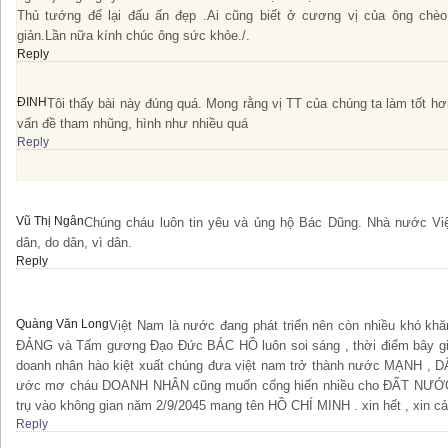
Thủ tướng để lại đấu ấn đẹp .Ai cũng biết ở cương vị của ông chè
giản.Lần nữa kính chúc ông sức khỏe./.
Reply
ĐINH
Tôi thấy bài này đúng quá. Mong rằng vị TT của chúng ta làm tốt hơ
vấn đề tham nhũng, hình như nhiều quá
Reply
Vũ Thị Ngân
Chúng cháu luôn tin yêu và ủng hộ Bác Dũng. Nhà nước Vi
dân, do dân, vì dân.
Reply
Quàng Văn Long
Việt Nam là nước đang phát triển nên còn nhiều khó kh
ĐẢNG và Tấm gương Đạo Đức BÁC HỒ luôn soi sáng , thời điểm bây giờ
doanh nhân hào kiệt xuất chúng đưa việt nam trở thành nước MẠNH , 
ước mơ cháu DOANH NHÂN cũng muốn cống hiến nhiều cho ĐẤT NƯỚC đ
trụ vào không gian năm 2/9/2045 mang tên HỒ CHÍ MINH . xin hết , xin 
Reply