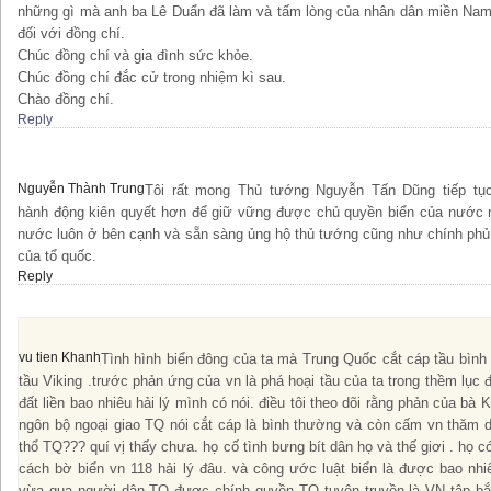
những gì mà anh ba Lê Duẩn đã làm và tấm lòng của nhân dân miền Nam 
đối với đồng chí.
Chúc đồng chí và gia đình sức khỏe.
Chúc đồng chí đắc cử trong nhiệm kì sau.
Chào đồng chí.
Reply
Nguyễn Thành Trung
Tôi rất mong Thủ tướng Nguyễn Tấn Dũng tiếp tụ
hành động kiên quyết hơn để giữ vững được chủ quyền biển của nước 
nước luôn ở bên cạnh và sẵn sàng ủng hộ thủ tướng cũng như chính phủ 
của tổ quốc.
Reply
vu tien Khanh
Tình hình biển đông của ta mà Trung Quốc cắt cáp tầu bình
tầu Viking .trước phản ứng của vn là phá hoại tầu của ta trong thềm lục đ
đất liền bao nhiêu hải lý mình có nói. điều tôi theo dõi rằng phản của b
ngôn bộ ngoại giao TQ nói cắt cáp là bình thường và còn cấm vn thăm d
thổ TQ??? quí vị thấy chưa. họ cố tình bưng bít dân họ và thế giơi . họ 
cách bờ biển vn 118 hải lý đâu. và công ước luật biển là được bao nh
vừa qua người dân TQ được chính quyền TQ tuyên truyền là VN tập bắn