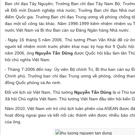
Ban chỉ đạo Tây Nguyên; Trưởng Ban chỉ đạo Tây Nam Bộ; Trưởn
về Đổi mới Doanh nghiệp nhà nước; Trưởng Ban chỉ đạo Nhà nước
điểm Quốc gia; Trưởng Ban chỉ đạo Trung ương về phòng chống t
đạo một số công tác khác. Năm 1998-1999 kiêm nhiệm nhiệm vụ
nước Việt Nam và Bí thư Ban cán sự Đảng Ngân hàng Nhà nước .
- Ngày 16 tháng 5 năm 2006, Thủ tướng Phan Văn Khải đề cử ô
người kế nhiệm mình trước phiên khai mạc kỳ họp thứ 9 Quốc hội
năm 2006, ông
Nguyễn Tấn Dũng
được Quốc hội bầu làm tân Th
hội chủ nghĩa Việt Nam.
- Tháng 7-2006 đến nay: Ủy viên Bộ chính Trị, Bí thư ban cán sự 
Chính phủ, Trưởng ban chỉ đạo Trung ương về phòng, chống tham
đồng Quốc phòng và An ninh.
Đối với lịch sử Việt Nam, Thủ tướng
Nguyễn Tấn Dũng
là vị Thủ t
Xã hội Chủ nghĩa Việt Nam. Thủ tướng Việt Nam đầu tiên hội kiến 
Năm 2010, Việt Nam với trò chủ tịch luân phiên của ASEAN được đá
hoạt động ngoại giao và kết nối các thành viên được nhiều báo ch
của ông.