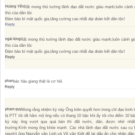
Hoàng Yến
Rất mong thủ tướng lãnh đạo đất nước giàu mạnh,luôn cảnh 
thù của dân tộc
Đảm bảo bí mật quốc gia,tăng cường cao nhất đại đoàn kết dân tộc!
Reply
ngài tùng
Rất mong thủ tướng lãnh đạo đất nước giàu mạnh,luôn cảnh gi
thù của dân tộc
Đảm bảo bí mật quốc gia,tăng cường cao nhất đại đoàn kết dân tộc!
Reply
phan
bác hậu giang thật là cơ hội.
Reply
pham quy
Mong rằng nhiệm kỳ này Ông kiên quyết hơn trong chỉ đạo kinh t
là PTT tôi rất hâm mộ ông nếu có thang 10 bậc khi ấy tôi cho điểm 10 bâ
kỳ này ông vượt qua quá bán thì đất nước, dân, được nhờ nhất 
trường.Kính mong ông khỏe mạnh .Các nhà lãnh đạo đất nước sau cụ Hồ
người) ông Ngưyễn văn Linh và Võ văn Kiệt để lại dấu ấn cho nhân dâ