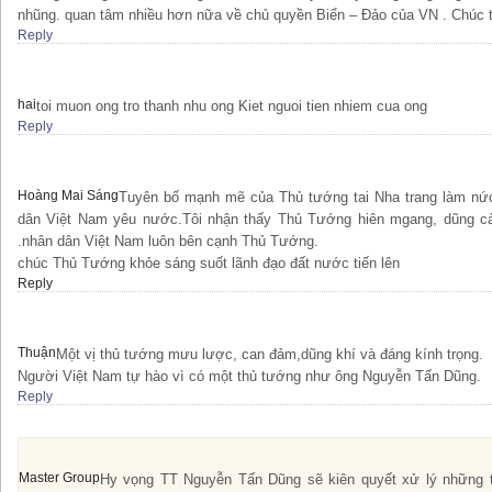
nhũng. quan tâm nhiều hơn nữa về chủ quyền Biển – Đảo của VN . Chúc 
Reply
hai
toi muon ong tro thanh nhu ong Kiet nguoi tien nhiem cua ong
Reply
Hoàng Mai Sáng
Tuyên bố mạnh mẽ của Thủ tướng tai Nha trang làm nứ
dân Việt Nam yêu nước.Tôi nhận thấy Thủ Tướng hiên mgang, dũng c
.nhân dân Việt Nam luôn bên cạnh Thủ Tướng.
chúc Thủ Tướng khỏe sáng suốt lãnh đạo đất nước tiến lên
Reply
Thuận
Một vị thủ tướng mưu lược, can đảm,dũng khí và đáng kính trọng.
Người Việt Nam tự hào vì có một thủ tướng như ông Nguyễn Tấn Dũng.
Reply
Master Group
Hy vọng TT Nguyễn Tấn Dũng sẽ kiên quyết xử lý những 