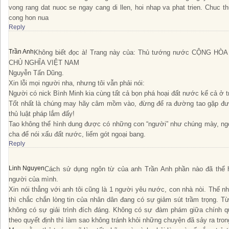
vong rang dat nuoc se ngay cang di llen, hoi nhap va phat trien. Chuc t
cong hon nua
Reply
Trần Anh
Không biết đọc à! Trang này của: Thủ tướng nước CỘNG HÒ
CHỦ NGHĨA VIỆT NAM
Nguyễn Tấn Dũng.
Xin lỗi mọi người nha, nhưng tôi vẫn phải nói:
Người có nick Bình Minh kia cùng tất cả bọn phá hoại đất nước kể cả ở 
Tốt nhất là chúng may hãy câm mồm vào, đừng để ra đường tao gặp được
thủ luật pháp lắm đấy!
Tao không thể hình dung được có những con “người” như chúng mày, ng
cha để nói xấu đất nước, liếm gót ngoại bang.
Reply
Linh Nguyen
Cách sử dụng ngôn từ của anh Trần Anh phần nào đã thể 
người của mình.
Xin nói thẳng với anh tôi cũng là 1 người yêu nước, con nhà nòi. Thế nh
thì chắc chắn lòng tin của nhân dân đang có sự giảm sút trầm trọng. T
không có sự giải trình đích đáng. Không có sự đàm phám giữa chính q
theo quyết định thì làm sao không tránh khỏi những chuyện đã sảy ra tron