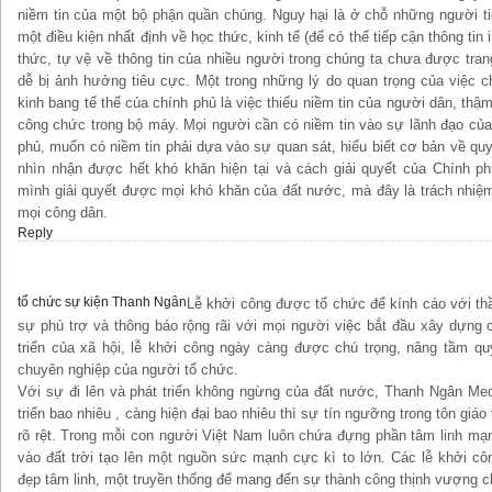
niềm tin của một bộ phận quần chúng. Nguy hại là ở chỗ những người t
một điều kiện nhất định về học thức, kinh tế (để có thể tiếp cận thông tin i
thức, tự vệ về thông tin của nhiều người trong chúng ta chưa được tran
dễ bị ảnh hưởng tiêu cực. Một trong những lý do quan trọng của việc 
kinh bang tế thế của chính phủ là việc thiếu niềm tin của người dân, thậ
công chức trong bộ máy. Mọi người cần có niềm tin vào sự lãnh đạo củ
phủ, muốn có niềm tin phải dựa vào sự quan sát, hiểu biết cơ bản về quy l
nhìn nhận được hết khó khăn hiện tại và cách giải quyết của Chính p
mình giải quyết được mọi khó khăn của đất nước, mà đây là trách nhiệm
mọi công dân.
Reply
tổ chức sự kiện Thanh Ngân
Lễ khởi công được tổ chức để kính cáo với thầ
sự phù trợ và thông báo rộng rãi với mọi người việc bắt đầu xây dựng 
triển của xã hội, lễ khởi công ngày càng được chú trọng, nâng tầm qu
chuyên nghiệp của người tổ chức.
Với sự đi lên và phát triển không ngừng của đất nước, Thanh Ngân Med
triển bao nhiêu , càng hiện đại bao nhiêu thì sự tín ngưỡng trong tôn giá
rõ rệt. Trong mỗi con người Việt Nam luôn chứa đựng phần tâm linh m
vào đất trời tạo lên một nguồn sức mạnh cực kì to lớn. Các lễ khởi cô
đẹp tâm linh, một truyền thống để mang đến sự thành công thịnh vượng ch