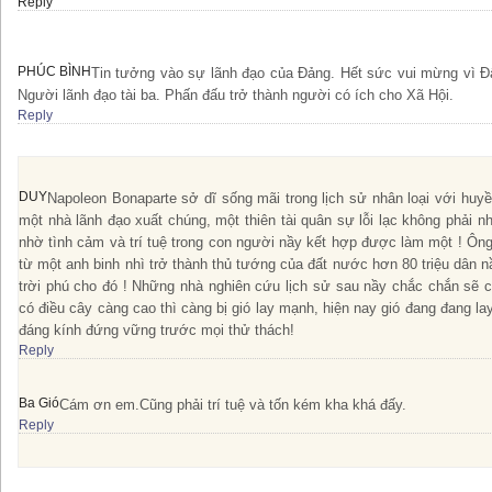
Reply
PHÚC BÌNH
Tin tưởng vào sự lãnh đạo của Đảng. Hết sức vui mừng vì 
Người lãnh đạo tài ba. Phấn đấu trở thành người có ích cho Xã Hội.
Reply
DUY
Napoleon Bonaparte sở dĩ sống mãi trong lịch sử nhân loại với huyề
một nhà lãnh đạo xuất chúng, một thiên tài quân sự lỗi lạc không phải 
nhờ tình cảm và trí tuệ trong con người nầy kết hợp được làm một ! 
từ một anh binh nhì trở thành thủ tướng của đất nước hơn 80 triệu dân n
trời phú cho đó ! Những nhà nghiên cứu lịch sử sau nầy chắc chắn sẽ c
có điều cây càng cao thì càng bị gió lay mạnh, hiện nay gió đang đang l
đáng kính đứng vững trước mọi thử thách!
Reply
Ba Gió
Cám ơn em.Cũng phải trí tuệ và tốn kém kha khá đấy.
Reply