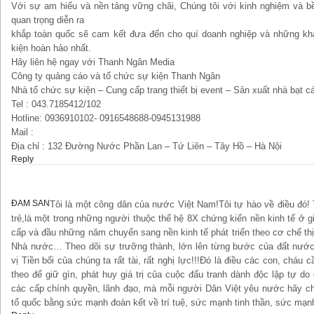
Với sự am hiểu và nền tảng vững chãi, Chúng tôi với kinh nghiệm và bề
quan trọng diễn ra
khắp toàn quốc sẽ cam kết đưa đến cho quí doanh nghiệp và những kh
kiện hoàn hảo nhất.
Hãy liên hệ ngay với Thanh Ngân Media
Công ty quảng cáo và tổ chức sự kiện Thanh Ngân
Nhà tổ chức sự kiện – Cung cấp trang thiết bị event – Sản xuất nhà bạt cá
Tel : 043.7185412/102
Hotline: 0936910102- 0916548688-0945131988
Mail :
Địa chỉ : 132 Đường Nước Phần Lan – Tứ Liên – Tây Hồ – Hà Nội
Reply
ĐAM SAN
Tôi là một công dân của nước Việt Nam!Tôi tự hào về điều đó! 
trẻ,là một trong những người thuộc thế hệ 8X chứng kiến nền kinh tế ở gi
cấp và đầu những năm chuyển sang nền kinh tế phát triển theo cơ chế th
Nhà nước… Theo dõi sự trưỡng thành, lớn lên từng bước của đất nước
vị Tiền bối của chúng ta rất tài, rất nghị lực!!!Đó là điều các con, cháu
theo để giữ gìn, phát huy giá trị của cuộc đấu tranh dành độc lập tự do 
các cấp chính quyền, lãnh đạo, mà mỗi người Dân Việt yêu nước hãy c
tổ quốc bằng sức mạnh đoàn kết về trí tuệ, sức mạnh tinh thần, sức mạnh