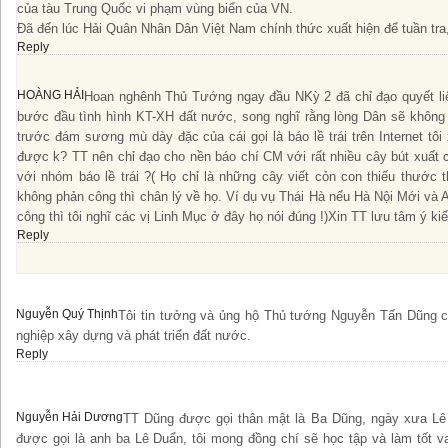
của tàu Trung Quốc vi phạm vùng biển của VN.
Đã đến lúc Hải Quân Nhân Dân Việt Nam chính thức xuất hiện để tuần tra
Reply
HOÀNG HẢI
Hoan nghênh Thủ Tướng ngay đầu NKỳ 2 đã chỉ đạo quyết liệ
bước đầu tình hình KT-XH đất nước, song nghĩ rằng lòng Dân sẽ không 
trước đám sương mù dày đặc của cái gọi là báo lề trái trên Internet tôi
được k? TT nên chỉ đạo cho nền báo chí CM với rất nhiều cây bút xuất 
với nhóm báo lề trái ?( Họ chỉ là những cây viết cỏn con thiếu thước 
không phản công thì chân lý về họ. Ví dụ vụ Thái Hà nếu Hà Nội Mới và
công thì tôi nghĩ các vị Linh Mục ở đây họ nói đúng !)Xin TT lưu tâm ý kiế
Reply
Nguyễn Quý Thịnh
Tôi tin tưởng và ủng hộ Thủ tướng Nguyễn Tấn Dũng 
nghiệp xây dựng và phát triển đất nước.
Reply
Nguyễn Hải Dương
TT Dũng được gọi thân mật là Ba Dũng, ngày xưa Lê
được gọi là anh ba Lê Duẩn, tôi mong đồng chí sẽ học tập và làm tốt v