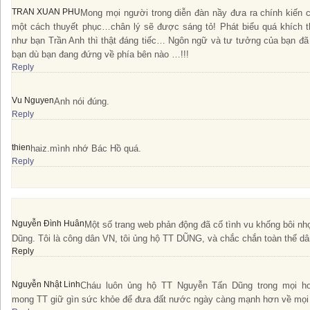
TRAN XUAN PHU
Mong mọi người trong diễn đàn nầy đưa ra chính kiến 
một cách thuyết phục…chân lý sẽ được sáng tỏ! Phát biểu quá khích t
như bạn Trần Anh thì thật đáng tiếc… Ngôn ngữ và tư tưởng của bạn đã
bạn dù bạn đang đứng về phía bên nào …!!!
Reply
Vu Nguyen
Anh nói đúng.
Reply
thien
haiz.mình nhớ Bác Hồ quá.
Reply
Nguyễn Đình Huân
Một số trang web phản động đã cố tình vu khống bôi nh
Dũng. Tôi là công dân VN, tôi ủng hộ TT DŨNG, và chắc chắn toàn thể d
Reply
Nguyễn Nhật Linh
Cháu luôn ủng hộ TT Nguyễn Tấn Dũng trong mọi ho
mong TT giữ gìn sức khỏe để đưa đất nước ngày càng mạnh hơn về mọi 