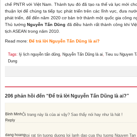
chế PNTR với Việt Nam. Thành tựu đó đã tạo ra thế và lực mới cho 
thuận lợi để chúng ta tiếp tục phát triển trên các lĩnh vực, đưa nướ
phát triển, để đến năm 2020 cơ bản trở thành một quốc gia công n
Thủ tướng
Nguyễn Tấn Dũng
đã điều hành rất thành công khi Vi
tịch ASEAN trong năm 2010.
Read more:
Để trả lời Nguyễn Tấn Dũng là ai?
Tags:
lý lịch nguyễn tấn dũng
,
Nguyễn Tấn Dũng là ai
,
Tieu su Nguyen T
Dung
206 phản hồi đến “Để trả lời Nguyễn Tấn Dũng là ai?”
Bình Minh
Ôi trang này là của ai vậy? Sao thấy nói hay như là hát !
Reply
dang hoang
toi rat tin tuong duong loi lanh dao cua thu tuong Nguyen Ta