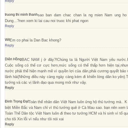
Reply
truong thi minh thanh
sao ban dam chac chan la ng mien Nam ung ho
Dung…?nen xem ki lai cau noi truoc khi phat ngon
Reply
Wit
Em co phai la Dan Bac khong?
Reply
Diên Hồng
BAC NAM j ở đây?!Chúng ta là Người Việt Nam yêu nước.Ri
Cuộc sống có thể cơ cực hơn,mức sống có thể thấp hơn hiện tại,như
nước phải thể hiện mạnh mẽ vì quyền lợi của dân,phải cương quyết bảo 
lãnh hải(Những điều này càng ngày càng kém đi khiến lòng dân ko yên).T
tướng và các vị lãnh đạo qua mong mỏi như vậy.
Reply
Đinh Trọng Đạt
Toàn thể nhân dân Việt Nam luôn ửng hộ thủ tướng mà.. K
biệt Miền Bắc và Nam chỉ vì thủ tướng quê ở Cà Mau sao. bạn nên xem lạ
Toàn Thể Dân tộc Việt Nam luôn đi theo tư tưởng HCM và hi sinh vì tổ 
cho tôi Xin lỗi vì nếu như tôi nói xai
Reply