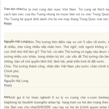
Tran duc chau
Toi la mot cong dan nuoc Viet Nam. Toi cung rat thich t
cach lam viec cua thu Tuong nhung toi muon biet voi vu viec Trung Quo
Thu Tuong fai quyet dinh danh cho bo me may thang Trung Quoc mat net 
Reply
Nguyễn Hải Long
Nhìn Thủ tướng thời điểm này so với 5 năm về trước, 
đi nhiều, trán cũng nhiều nếp nhăn hơn. Thử nghĩ, một người không vì 
cực khổ nhứ thế làm gì? Thử hỏi, cả năm Thủ tướng có ngày nào được ng
tướng nhiều sức khỏe, trong nhiệm kỳ tới, các vấn đề Thủ tướng cần l
nhũng, bảo vể chủ quyền lãnh thổ, lãnh hải, phát triển kinh tế đất nước.
Chúc Thủ tướng thành công, nhân dân Việt Nam yêu nước chân chính lu
Chính phủ.
Trân trọng
Nguyễn Hải Long
Reply
tran
kinh gui tt toi hoan nghenh tt xu ly vu cuong che o.vuon tienlan
haiphong tai lieudinh truongtho anlao hp .hang tram xa hoi den mang the
che 3lan vao chu nhat20/9/2009. sau nay xa hoi do [chinh quyen anlao