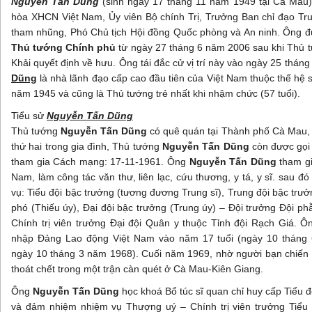
Nguyễn Tấn Dũng
(sinh ngày 17 tháng 11 năm 1949 tại Cà Mau
hòa XHCN Việt Nam, Ủy viên Bộ chính Trị, Trưởng Ban chỉ đạo T
tham nhũng, Phó Chủ tịch Hội đồng Quốc phòng và An ninh. Ông đượ
Thủ tướng Chính phủ
từ ngày 27 tháng 6 năm 2006 sau khi Thủ 
Khải quyết định về hưu. Ông tái đắc cử vị trí này vào ngày 25 thán
Dũng
là nhà lãnh đạo cấp cao đầu tiên của Việt Nam thuộc thế h
năm 1945 và cũng là Thủ tướng trẻ nhất khi nhậm chức (57 tuổi).
Tiểu sử
Nguyễn Tấn Dũng
Thủ tướng
Nguyễn Tấn Dũng
có quê quán tại Thành phố Cà Mau, 
thứ hai trong gia đình, Thủ tướng
Nguyễn Tấn Dũng
còn được gọi 
tham gia Cách mạng: 17-11-1961. Ông
Nguyễn Tấn Dũng
tham gi
Nam, làm công tác văn thư, liên lạc, cứu thương, y tá, y sĩ. sau đ
vụ: Tiểu đội bậc trưởng (tương đương Trung sĩ), Trung đội bậc trưở
phó (Thiếu úy), Đại đội bậc trưởng (Trung úy) – Đội trưởng Đội phẫ
Chính trị viên trưởng Đại đội Quân y thuộc Tỉnh đội Rạch Giá. 
nhập Đảng Lao động Việt Nam vào năm 17 tuổi (ngày 10 tháng 
ngày 10 tháng 3 năm 1968). Cuối năm 1969, nhờ người bạn chiến
thoát chết trong một trận càn quét ở Cà Mau-Kiên Giang.
Ông
Nguyễn Tấn Dũng
học khoá Bổ túc sĩ quan chỉ huy cấp Tiểu 
và đảm nhiệm nhiệm vụ Thượng uý – Chính trị viên trưởng Tiểu 