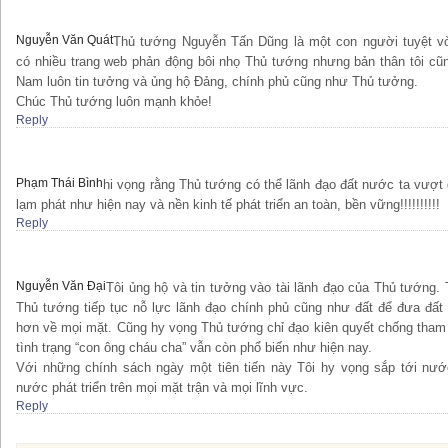
Nguyễn Văn Quát
Thủ tướng Nguyễn Tấn Dũng là một con người tuyệt v
có nhiều trang web phản động bôi nhọ Thủ tướng nhưng bản thân tôi cũn
Nam luôn tin tưởng và ủng hộ Đảng, chính phủ cũng như Thủ tưởng.
Chúc Thủ tướng luôn mạnh khỏe!
Reply
Phạm Thái Bình
hi vọng rằng Thủ tướng có thể lãnh đạo đất nước ta vượt 
lạm phát như hiện nay và nền kinh tế phát triển an toàn, bền vững!!!!!!!!!!
Reply
Nguyễn Văn Đại
Tôi ủng hộ và tin tưởng vào tài lãnh đạo của Thủ tướng. 
Thủ tướng tiếp tục nỗ lực lãnh đạo chính phủ cũng như đất để đưa đất 
hơn về mọi mặt. Cũng hy vọng Thủ tướng chỉ đạo kiên quyết chống tham 
tình trạng “con ông cháu cha” vẫn còn phổ biến như hiện nay.
Với những chính sách ngày một tiên tiến này Tôi hy vọng sắp tới nướ
nước phát triển trên mọi mặt trận và mọi lĩnh vực.
Reply