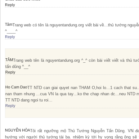
Reply
Tâm
Trang web có tên là nguyentandung.org viết bài về…thủ tướng nguyễ
^____^
Reply
TÂM
Trang web tên là nguyentandung.org ^_^ còn bài viết viết và thủ t
tấn dũng ^__^
Reply
Ho Cam Dao
TT NTD can giai quyet nan THAM O,hoi lo…1 cach that su…
nan tham nhung …cua VN la qua tay…ko the chap nhan dc…neu NTD ma
TT NTD dang ngoi tu roi…
Reply
NGUYỄN HÒA
Tôi rất ngưỡng mộ Thủ Tướng Nguyễn Tấn Dũng. VN đa
hướng với người thủ tướng tài ba. nhiệm kỳ tới hy vọng rằng ông sẽ