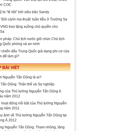
ợc COC
bị “tê liệt” bởi siêu bão Sandy
 ‘Đôi cánh ma thuật’ tuần tiễu ở Trường Sa
 VNG trao tặng xuồng chủ quyền cho
 Sa
n pháp: Chủ tịch nước giữ chức Chủ tịch
g Quốc phòng và an ninh
 chiến đấu Trung Quốc giả dạng phi cơ của
m để làm gì?
 BÀI VIẾT
lời Nguyễn Tấn Dũng là ai?
Tấn Dũng: Thân thế và Sự nghiệp
ng của Thủ tướng Nguyễn Tấn Dũng 6
ầu năm 2012
i hoạt động nổi bật của Thủ tướng Nguyễn
ng năm 2011
ự ảnh về Thủ tướng Nguyễn Tấn Dũng tại
ng Á 2012
ng Nguyễn Tấn Dũng: Tham nhũng, lãng