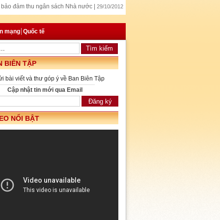
u, bảo đảm thu ngân sách Nhà nước |
29/10/2012
ọp phiên thường kỳ tháng 10/2012 |
28/10/2012
ác chiến lược Việt Nam – Thái Lan |
27/10/2012
an mạng
Quốc tế
 BIÊN TẬP
ửi bài viết và thư góp ý về Ban Biên Tập
Cập nhật tin mới qua Email
EO NỔI BẬT