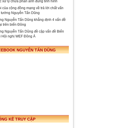
c xử lý chưa phản ánh đúng tình hình
i của cộng đồng mạng về trả lời chất vấn
ủ tướng Nguyễn Tấn Dũng
ng Nguyễn Tấn Dũng khẳng định 4 vấn đề
ại trên biển Đông
ng Nguyễn Tấn Dũng đề cập vấn đề Biển
i Hội nghị WEF Đông Á
CEBOOK NGUYỄN TẤN DŨNG
ỐNG KÊ TRUY CẬP