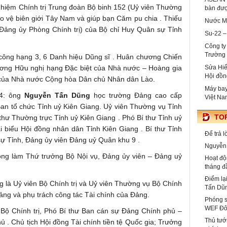
nhiệm Chính trị Trung đoàn Bộ binh 152 (Uỷ viên Thường
bàn đư
o vệ biên giới Tây Nam và giúp bạn Căm pu chia . Thiếu
Nước Mỹ 
 Đảng ủy Phòng Chính trị) của Bộ chỉ Huy Quân sự Tỉnh
Su-22 –
Công ty
Trường
ông hạng 3, 6 Danh hiệu Dũng sĩ . Huân chương Chiến
hương Hữu nghị hạng Đặc biệt của Nhà nước – Hoàng gia
Sửa Hiế
Hội đồn
của Nhà nước Cộng hòa Dân chủ Nhân dân Lào.
Máy bay
94: ông
Nguyễn Tấn Dũng
học trường Đảng cao cấp
Việt Na
Ban tổ chức Tỉnh uỷ Kiên Giang. Uỷ viên Thường vụ Tỉnh
TOP
 thư Thường trực Tỉnh uỷ Kiên Giang . Phó Bí thư Tỉnh uỷ
i biểu Hội đồng nhân dân Tỉnh Kiên Giang . Bí thư Tỉnh
Để trả 
sự Tỉnh, Đảng ủy viên Đảng uỷ Quân khu 9 .
Nguyễn 
ông làm Thứ trưởng Bộ Nội vụ, Đảng ủy viên – Đảng uỷ
Hoạt độ
tháng đ
Điểm lạ
 là Uỷ viên Bộ Chính trị và Uỷ viên Thường vụ Bộ Chính
Tấn Dũ
ảng và phụ trách công tác Tài chính của Đảng.
Phóng s
WEF Đô
 Bộ Chính trị, Phó Bí thư Ban cán sự Đảng Chính phủ –
Thủ tướ
. Chủ tịch Hội đồng Tài chính tiền tệ Quốc gia; Trưởng