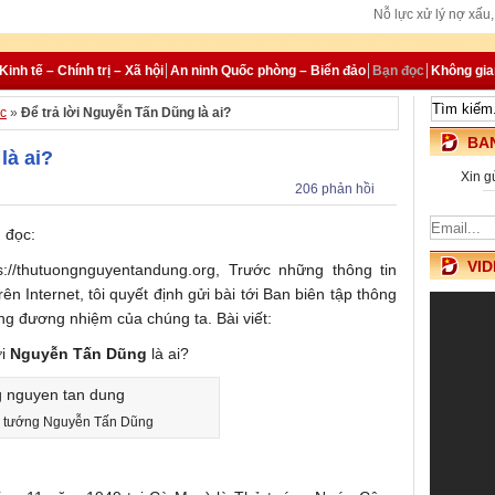
Nỗ lực xử lý nợ xấ
Chính phủ h
Hướng tới quan hệ đối t
Kinh tế – Chính trị – Xã hội
An ninh Quốc phòng – Biển đảo
Bạn đọc
Không gi
c
»
Để trả lời Nguyễn Tấn Dũng là ai?
BAN
là ai?
Xin g
206 phản hồi
n đọc:
VID
s://thutuongnguyentandung.org, Trước những thông tin
ên Internet, tôi quyết định gửi bài tới Ban biên tập thông
ng đương nhiệm của chúng ta. Bài viết:
ời
Nguyễn Tấn Dũng
là ai?
 tướng Nguyễn Tấn Dũng