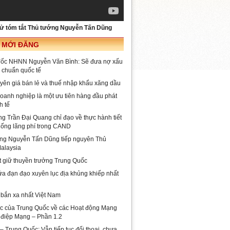
sử tóm tắt Thủ tướng Nguyễn Tấn Dũng
I MỚI ĐĂNG
đốc NHNN Nguyễn Văn Bình: Sẽ đưa nợ xấu
 chuẩn quốc tế
yên giá bán lẻ và thuế nhập khẩu xăng dầu
oanh nghiệp là một ưu tiên hàng đầu phát
h tế
ng Trần Đại Quang chỉ đạo về thực hành tiết
hống lãng phí trong CAND
ng Nguyễn Tấn Dũng tiếp nguyên Thủ
alaysia
t giữ thuyền trưởng Trung Quốc
lửa đạn đạo xuyên lục địa khủng khiếp nhất
 bắn xa nhất Việt Nam
c của Trung Quốc về các Hoạt động Mạng
 điệp Mạng – Phần 1.2
 Trung Quốc: Vẫn tiếp tục đối thoại, chưa