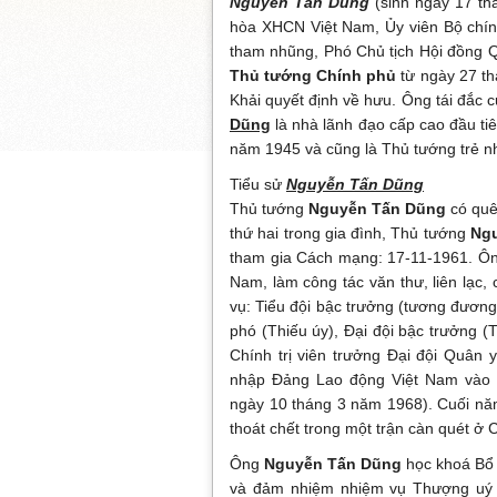
Nguyễn Tấn Dũng
(sinh ngày 17 t
hòa XHCN Việt Nam, Ủy viên Bộ chín
tham nhũng, Phó Chủ tịch Hội đồng Q
Thủ tướng Chính phủ
từ ngày 27 th
Khải quyết định về hưu. Ông tái đắc 
Dũng
là nhà lãnh đạo cấp cao đầu t
năm 1945 và cũng là Thủ tướng trẻ nh
Tiểu sử
Nguyễn Tấn Dũng
Thủ tướng
Nguyễn Tấn Dũng
có quê
thứ hai trong gia đình, Thủ tướng
Ng
tham gia Cách mạng: 17-11-1961. 
Nam, làm công tác văn thư, liên lạc, 
vụ: Tiểu đội bậc trưởng (tương đương
phó (Thiếu úy), Đại đội bậc trưởng (
Chính trị viên trưởng Đại đội Quân
nhập Đảng Lao động Việt Nam vào n
ngày 10 tháng 3 năm 1968). Cuối nă
thoát chết trong một trận càn quét ở
Ông
Nguyễn Tấn Dũng
học khoá Bổ 
và đảm nhiệm nhiệm vụ Thượng uý – 