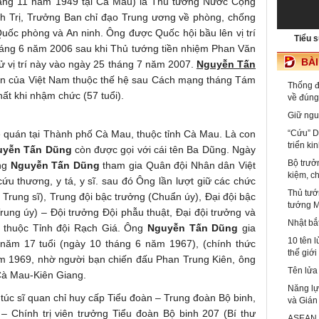
háng 11 năm 1949 tại Cà Mau) là Thủ tướng Nước Cộng
h Trị, Trưởng Ban chỉ đạo Trung ương về phòng, chống
uốc phòng và An ninh. Ông được Quốc hội bầu lên vị trí
Tiểu 
áng 6 năm 2006 sau khi Thủ tướng tiền nhiệm Phan Văn
BÀ
cử vị trí này vào ngày 25 tháng 7 năm 2007.
Nguyễn Tấn
iên của Việt Nam thuộc thế hệ sau Cách mạng tháng Tám
Thống 
ất khi nhậm chức (57 tuổi).
về đúng
Giữ ngu
 quán tại Thành phố Cà Mau, thuộc tỉnh Cà Mau. Là con
“Cứu” D
triển kin
uyễn Tấn Dũng
còn được gọi với cái tên Ba Dũng. Ngày
Bộ trưở
Ông
Nguyễn Tấn Dũng
tham gia Quân đội Nhân dân Việt
kiệm, c
cứu thương, y tá, y sĩ. sau đó Ông lần lượt giữ các chức
Thủ tướ
 Trung sĩ), Trung đội bậc trưởng (Chuẩn úy), Đại đội bậc
tướng M
Trung úy) – Đội trưởng Đội phẫu thuật, Đại đội trưởng và
Nhật bắ
 y thuộc Tỉnh đội Rạch Giá. Ông
Nguyễn Tấn Dũng
gia
10 tên 
ăm 17 tuổi (ngày 10 tháng 6 năm 1967), (chính thức
thế giới
m 1969, nhờ người bạn chiến đấu Phan Trung Kiên, ông
Tên lửa
 Cà Mau-Kiên Giang.
Năng lự
túc sĩ quan chỉ huy cấp Tiểu đoàn – Trung đoàn Bộ binh,
và Gián
Chính trị viên trưởng Tiểu đoàn Bộ binh 207 (Bí thư
ASEAN –