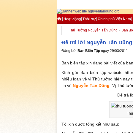
Hoạt động
Thời sự
Chính phủ Việt Nam
Thủ Tướng Nguyễn Tấn Dũng
»
Bạn đọ
Để trả lời Nguyễn Tấn Dũng 
Đăng bởi
Ban Biên Tập
ngày 29/03/2011
Ban biên tập xin đăng bài viết của bạ
Kính gửi Ban biên tập website http
nhiễu loạn về vị Thủ tướng hiện nay tr
tin về
Nguyễn Tấn Dũng
-Vị Thủ tướ
Để trả l
Thủ
Tôi xin được tổng kết như sau: