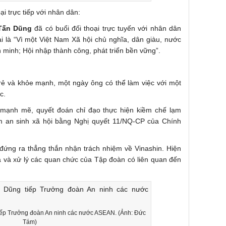
ại trực tiếp với nhân dân:
Tấn Dũng
đã có buổi đối thoại trực tuyến với nhân dân
i là “Vì một Việt Nam Xã hội chủ nghĩa, dân giàu, nước
 minh; Hội nhập thành công, phát triển bền vững”.
rẻ và khỏe mạnh, một ngày ông có thể làm việc với một
c.
 mạnh mẽ, quyết đoán chỉ đạo thực hiện kiềm chế lạm
ảm an sinh xã hội bằng Nghị quyết 11/NQ-CP của Chính
ứng ra thẳng thắn nhận trách nhiệm về Vinashin. Hiện
a và xử lý các quan chức của Tập đoàn có liên quan đến
ếp Trưởng đoàn An ninh các nước ASEAN. (Ảnh: Đức
Tám)