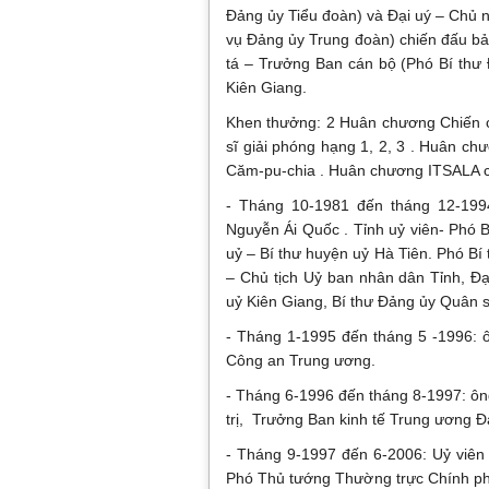
Đảng ủy Tiểu đoàn) và Đại uý – Chủ 
vụ Đảng ủy Trung đoàn) chiến đấu bả
tá – Trưởng Ban cán bộ (Phó Bí thư
Kiên Giang.
Khen thưởng: 2 Huân chương Chiến c
sĩ giải phóng hạng 1, 2, 3 . Huân c
Căm-pu-chia . Huân chương ITSALA 
- Tháng 10-1981 đến tháng 12-19
Nguyễn Ái Quốc . Tỉnh uỷ viên- Phó 
uỷ – Bí thư huyện uỷ Hà Tiên. Phó Bí
– Chủ tịch Uỷ ban nhân dân Tỉnh, Đạ
uỷ Kiên Giang, Bí thư Đảng ủy Quân 
- Tháng 1-1995 đến tháng 5 -1996: 
Công an Trung ương.
- Tháng 6-1996 đến tháng 8-1997: ông
trị, Trưởng Ban kinh tế Trung ương Đ
- Tháng 9-1997 đến 6-2006: Uỷ viên
Phó Thủ tướng Thường trực Chính phủ 