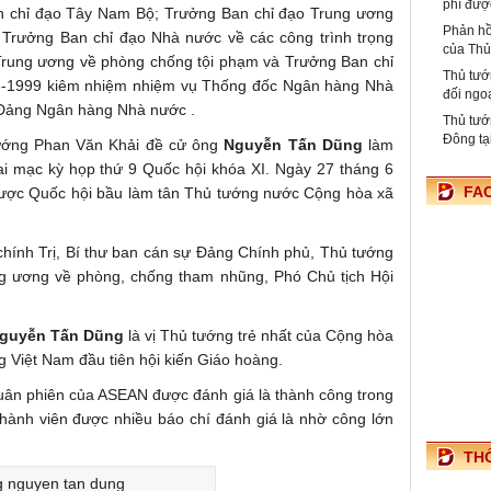
phí đượ
n chỉ đạo Tây Nam Bộ; Trưởng Ban chỉ đạo Trung ương
Phản hồ
Trưởng Ban chỉ đạo Nhà nước về các công trình trọng
của Th
Trung ương về phòng chống tội phạm và Trưởng Ban chỉ
Thủ tướ
8-1999 kiêm nhiệm nhiệm vụ Thống đốc Ngân hàng Nhà
đối ngo
 Đảng Ngân hàng Nhà nước .
Thủ tướ
Đông tạ
ướng Phan Văn Khải đề cử ông
Nguyễn Tấn Dũng
làm
ai mạc kỳ họp thứ 9 Quốc hội khóa XI. Ngày 27 tháng 6
FA
ợc Quốc hội bầu làm tân Thủ tướng nước Cộng hòa xã
chính Trị, Bí thư ban cán sự Đảng Chính phủ, Thủ tướng
g ương về phòng, chống tham nhũng, Phó Chủ tịch Hội
guyễn Tấn Dũng
là vị Thủ tướng trẻ nhất của Cộng hòa
 Việt Nam đầu tiên hội kiến Giáo hoàng.
luân phiên của ASEAN được đánh giá là thành công trong
thành viên được nhiều báo chí đánh giá là nhờ công lớn
TH