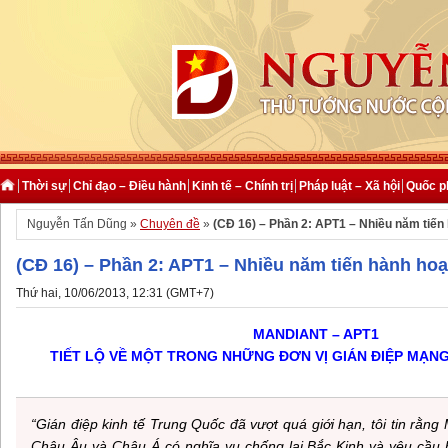
Thời sự
Chỉ đạo – Điều hành
Kinh tế – Chính trị
Pháp luật – Xã hội
Quốc p
Nguyễn Tấn Dũng »
Chuyên đề
»
(CĐ 16) – Phần 2: APT1 – Nhiều năm tiến 
(CĐ 16) – Phần 2: APT1 – Nhiều năm tiến hành hoạ
Thứ hai, 10/06/2013, 12:31 (GMT+7)
MANDIANT – APT1
TIẾT LỘ VỀ MỘT TRONG NHỮNG ĐƠN VỊ GIÁN ĐIỆP MẠN
“Gián điệp kinh tế Trung Quốc đã vượt quá giới hạn, tôi tin rằng
Châu Âu và Châu Á có nghĩa vụ chống lại Bắc Kinh và yêu cầu