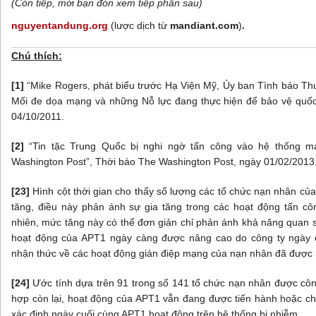
(Còn tiếp, mời bạn đón xem tiếp phần sau)
nguyentandung.org
(lược dịch từ
mandiant.com
)
.
Chú thích:
[1]
“Mike Rogers, phát biểu trước Hạ Viện Mỹ, Ủy ban Tình báo Thư
Mối đe dọa mạng và những Nỗ lực đang thực hiện để bảo vệ quốc 
04/10/2011.
[2]
“Tin tặc Trung Quốc bị nghi ngờ tấn công vào hệ thống m
Washington Post”, Thời báo The Washington Post, ngày 01/02/2013
[23]
Hình cột thời gian cho thấy số lượng các tổ chức nạn nhân c
tăng, điều này phản ánh sự gia tăng trong các hoạt động tấn c
nhiên, mức tăng này có thể đơn giản chỉ phản ánh khả năng quan s
hoạt động của APT1 ngày càng được nâng cao do công ty ngày 
nhận thức về các hoạt động gián điệp mạng của nạn nhân đã được
[24]
Ước tính dựa trên 91 trong số 141 tổ chức nạn nhân được cô
hợp còn lại, hoạt động của APT1 vẫn đang được tiến hành hoặc ch
xác định ngày cuối cùng APT1 hoạt động trên hệ thống bị nhiễm.