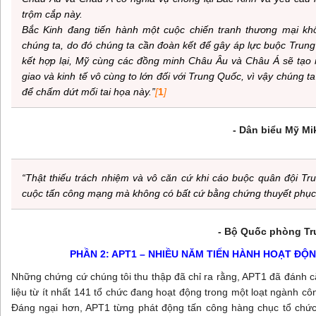
trộm cắp này.
Bắc Kinh đang tiến hành một cuộc chiến tranh thương mại kh
chúng ta, do đó chúng ta cần đoàn kết để gây áp lực buộc Trung
kết hợp lại, Mỹ cùng các đồng minh Châu Âu và Châu Á sẽ tạo 
giao và kinh tế vô cùng to lớn đối với Trung Quốc, vì vậy chúng t
để chấm dứt mối tai họa này.”
[
1
]
- Dân biểu Mỹ Mi
“Thật thiếu trách nhiệm và vô căn cứ khi cáo buộc quân đội T
cuộc tấn công mạng mà không có bất cứ bằng chứng thuyết phục
- Bộ Quốc phòng Tr
PHẦN 2: APT1 – NHIỀU NĂM TIẾN HÀNH HOẠT ĐỘN
Những chứng cứ chúng tôi thu thập đã chỉ ra rằng, APT1 đã đánh c
liệu từ ít nhất 141 tổ chức đang hoạt động trong một loạt ngành c
Đáng ngại hơn, APT1 từng phát động tấn công hàng chục tổ chức