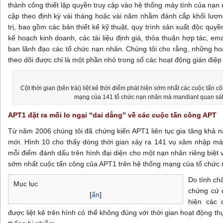
thành công thiết lập quyền truy cập vào hệ thống máy tính của nạn 
cập theo định kỳ vài tháng hoặc vài năm nhằm đánh cắp khối lượng
trị, bao gồm các bản thiết kế kỹ thuật, quy trình sản xuất độc quy
kế hoạch kinh doanh, các tài liệu định giá, thỏa thuận hợp tác, ema
ban lãnh đạo các tổ chức nạn nhân. Chúng tôi cho rằng, những hoạ
theo dõi được chỉ là một phần nhỏ trong số các hoạt động gián điệ
Cột thời gian (bên trái) liệt kê thời điểm phát hiện sớm nhất các cuộc tấn 
mạng của 141 tổ chức nạn nhân mà mandiant quan sát
APT1 đặt ra mối lo ngại “dai dẳng” về các cuộc tấn công APT
Từ năm 2006 chúng tôi đã chứng kiến APT1 liên tục gia tăng khả n
mới. Hình 10 cho thấy dòng thời gian xảy ra 141 vụ xâm nhập mà
mỗi điểm đánh dấu trên hình đại diện cho một nạn nhân riêng biệt 
sớm nhất cuộc tấn công của APT1 trên hệ thống mạng của tổ chức
Do tính ch
Mục lục
chứng cứ đ
[
ẩn
]
hiện các 
được liệt kê trên hình có thể không đúng với thời gian hoạt động t