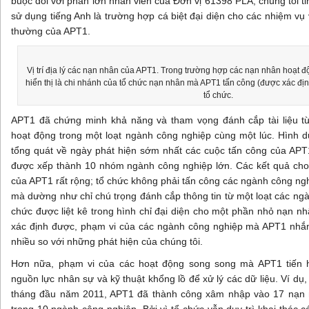
buộc đối với phần lớn nhân viên của Đơn vị 61398 PLA, chúng tôi t
sử dụng tiếng Anh là trường hợp cá biệt đại diện cho các nhiệm vụ
thường của APT1.
Vị trí địa lý các nạn nhân của APT1. Trong trường hợp các nạn nhân hoạt động
hiển thị là chi nhánh của tổ chức nạn nhân mà APT1 tấn công (được xác định
tổ chức.
APT1 đã chứng minh khả năng và tham vọng đánh cắp tài liệu t
hoạt động trong một loạt ngành công nghiệp cùng một lúc. Hình d
tổng quát về ngày phát hiện sớm nhất các cuộc tấn công của APT
được xếp thành 10 nhóm ngành công nghiệp lớn. Các kết quả cho
của APT1 rất rộng; tổ chức không phải tấn công các ngành công ng
mà dường như chỉ chú trọng đánh cắp thông tin từ một loạt các ng
chức được liệt kê trong hình chỉ đại diện cho một phần nhỏ nạn n
xác định được, phạm vi của các ngành công nghiệp mà APT1 nhắm
nhiều so với những phát hiện của chúng tôi.
Hơn nữa, phạm vi của các hoạt động song song mà APT1 tiến h
nguồn lực nhân sự và kỹ thuật khổng lồ để xử lý các dữ liệu. Ví dụ,
tháng đầu năm 2011, APT1 đã thành công xâm nhập vào 17 nạn 