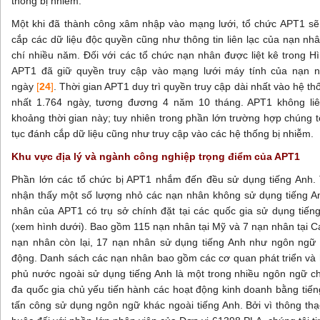
thống bị nhiễm.
Một khi đã thành công xâm nhập vào mạng lưới, tổ chức APT1 sẽ 
cắp các dữ liệu độc quyền cũng như thông tin liên lạc của nạn nh
chí nhiều năm. Đối với các tổ chức nạn nhân được liệt kê trong H
APT1 đã giữ quyền truy cập vào mạng lưới máy tính của nạn n
ngày
[
24
]
. Thời gian APT1 duy trì quyền truy cập dài nhất vào hệ th
nhất 1.764 ngày, tương đương 4 năm 10 tháng. APT1 không liên
khoảng thời gian này; tuy nhiên trong phần lớn trường hợp chúng t
tục đánh cắp dữ liệu cũng như truy cập vào các hệ thống bị nhiễm.
Khu vực địa lý và ngành công nghiệp trọng điểm của APT1
Phần lớn các tổ chức bị APT1 nhắm đến đều sử dụng tiếng Anh. 
nhận thấy một số lượng nhỏ các nạn nhân không sử dụng tiếng A
nhân của APT1 có trụ sở chính đặt tại các quốc gia sử dụng tiến
(xem hình dưới). Bao gồm 115 nạn nhân tại Mỹ và 7 nạn nhân tại C
nạn nhân còn lại, 17 nạn nhân sử dụng tiếng Anh như ngôn ngữ 
động. Danh sách các nạn nhân bao gồm các cơ quan phát triển và h
phủ nước ngoài sử dụng tiếng Anh là một trong nhiều ngôn ngữ ch
đa quốc gia chủ yếu tiến hành các hoạt động kinh doanh bằng tiến
tấn công sử dụng ngôn ngữ khác ngoài tiếng Anh. Bởi vì thông thạ