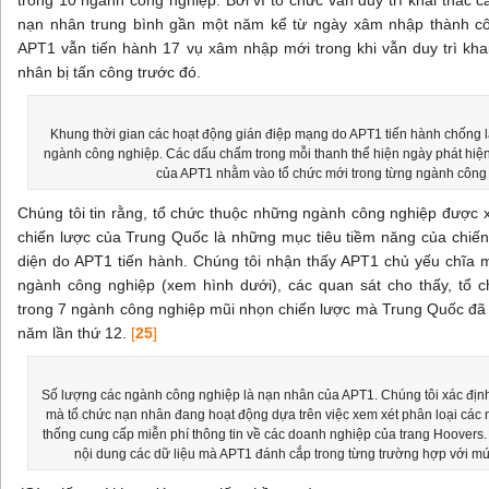
trong 10 ngành công nghiệp. Bởi vì tổ chức vẫn duy trì khai thác 
nạn nhân trung bình gần một năm kể từ ngày xâm nhập thành côn
APT1 vẫn tiến hành 17 vụ xâm nhập mới trong khi vẫn duy trì khai
nhân bị tấn công trước đó.
Khung thời gian các hoạt động gián điệp mạng do APT1 tiến hành chống lạ
ngành công nghiệp. Các dấu chấm trong mỗi thanh thể hiện ngày phát hiệ
của APT1 nhằm vào tổ chức mới trong từng ngành công
Chúng tôi tin rằng, tổ chức thuộc những ngành công nghiệp được x
chiến lược của Trung Quốc là những mục tiêu tiềm năng của chiến
diện do APT1 tiến hành. Chúng tôi nhận thấy APT1 chủ yếu chĩa 
ngành công nghiệp (xem hình dưới), các quan sát cho thấy, tổ c
trong 7 ngành công nghiệp mũi nhọn chiến lược mà Trung Quốc đã 
năm lần thứ 12.
[
25
]
Số lượng các ngành công nghiệp là nạn nhân của APT1. Chúng tôi xác đị
mà tổ chức nạn nhân đang hoạt động dựa trên việc xem xét phân loại các 
thống cung cấp miễn phí thông tin về các doanh nghiệp của trang Hoovers.
nội dung các dữ liệu mà APT1 đánh cắp trong từng trường hợp với mức