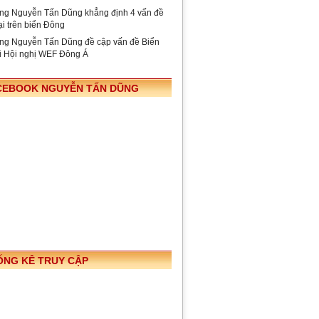
ng Nguyễn Tấn Dũng khẳng định 4 vấn đề
ại trên biển Đông
ng Nguyễn Tấn Dũng đề cập vấn đề Biển
i Hội nghị WEF Đông Á
CEBOOK NGUYỄN TẤN DŨNG
ỐNG KÊ TRUY CẬP