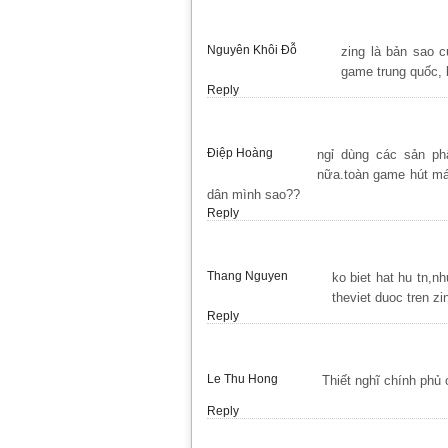
Nguyên Khôi Đỗ
zing là bản sao 
game trung quốc, 
Reply
Điệp Hoàng
ngỉ dùng các sản ph
nữa.toàn game hút má
dân mình sao??
Reply
Thang Nguyen
ko biet hat hu tn,n
theviet duoc tren z
Reply
Le Thu Hong
Thiết nghĩ chính phủ
Reply