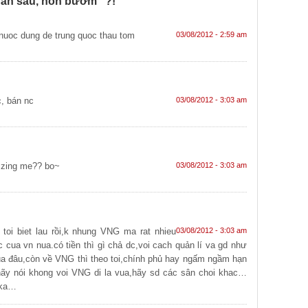
hân sâu, hồn bướm” ?!”
 nuoc dung de trung quoc thau tom
03/08/2012 - 2:59 am
c, bán nc
03/08/2012 - 3:03 am
 zing me?? bo~
03/08/2012 - 3:03 am
 toi biet lau rồi,k nhung VNG ma rat nhieu
03/08/2012 - 3:03 am
c cua vn nua.có tiền thì gì chả dc,voi cach quản lí va gd như
a đâu,còn về VNG thì theo toi,chính phủ hay ngấm ngầm hạn
 hãy nói khong voi VNG di la vua,hãy sd các sân choi khac…
kaka…