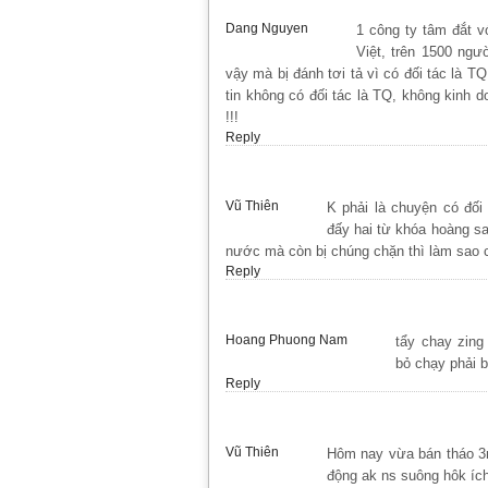
Dang Nguyen
1 công ty tâm đắt v
Việt, trên 1500 ngư
vậy mà bị đánh tơi tả vì có đối tác là T
tin không có đối tác là TQ, không kinh
!!!
Reply
Vũ Thiên
K phải là chuyện có đô
đấy hai từ khóa hoàng sa
nước mà còn bị chúng chặn thì làm sao
Reply
Hoang Phuong Nam
tẩy chay zing
bỏ chạy phải b
Reply
Vũ Thiên
Hôm nay vừa bán tháo 3n
động ak ns suông hôk íc