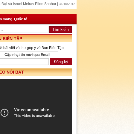
Đại sứ Israel Meirav Eilon Shahar |
31/10/2012
p tác kinh tế Việt Nam – Hungary |
31/10/2012
 dự Hội nghị cấp cao Á-Âu tại Lào |
31/10/2012
an mạng
Quốc tế
 BIÊN TẬP
ửi bài viết và thư góp ý về Ban Biên Tập
Cập nhật tin mới qua Email
EO NỔI BẬT