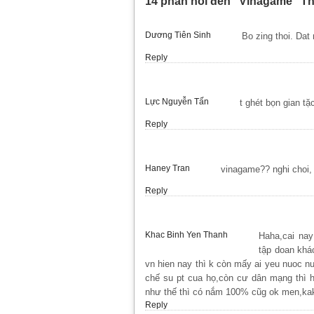
14 phản hồi đến “Vinagame “T
Dương Tiên Sinh
Bo zing thoi. Dat
Reply
Lực Nguyễn Tấn
t ghét bọn gian tặ
Reply
Haney Tran
vinagame?? nghi choi,
Reply
Khac Binh Yen Thanh
Haha,cai nay
tập doan khá
vn hien nay thì k còn mấy ai yeu nuoc nu
chế su pt cua họ,còn cư dân mạng thì
như thế thì có nắm 100% cũg ok men,
Reply