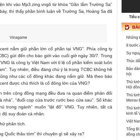
ện khi vào Mp3.zing.vngõ từ khóa “Gần lắm Trường Sa”
h bày, thì thấy phần bình luận về Trường Sa, Hoàng Sa đã
Tiểu 
BÀ
Vinagame
Những 
8 bước 
ncent nắm giữ phần lớn cổ phần tại VNG”. Phía công ty
Sự nguy
BC) gửi đến cho báo giới vào cuối giờ ngày 30/7. Trong
Thúc đẩ
NG là công ty Việt Nam với tỉ lệ cổ phần kiểm soát luôn
Bảo đảm
Nam”. Tuy nhiên, điều đáng chú ý là trong TCBC không hề
hội
cũng như các cổ đông khác đang nắm giữ. Mà theo báo
Thủ tướ
cent được chú thích là cổ đông lớn của VNG?
Hội đồn
uận trên cộng đồng mạng đều đưa ra quan điểm phản đối
Thủ tướ
à nhà”, “đuổi cọp cửa trước rước beo cửa sau”. Số khác
Meirav 
thủ trong ngành” muốn “lật đổ” VNG. Tuy nhiên, tất cả
Thủ tướ
c độ suy đoán cá nhân.
kinh tế
Việt Na
hử phân tích.
Tổng Bí
g Quốc thâu tóm” thì chuyện gì sẽ xảy ra?
đồng c