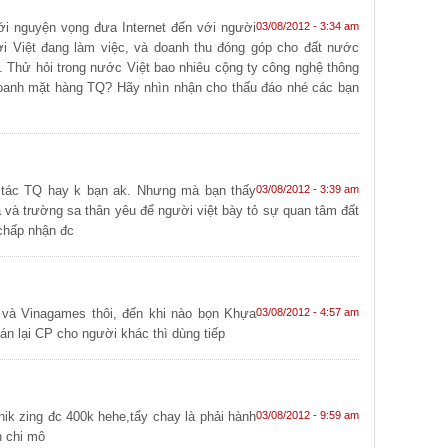
ới nguyện vọng đưa Internet đến với người
03/08/2012 - 3:34 am
ời Việt đang làm việc, và doanh thu đóng góp cho đất nước
Q. Thử hỏi trong nước Việt bao nhiêu cộng ty công nghệ thông
 doanh mặt hàng TQ? Hãy nhìn nhận cho thấu đáo nhé các bạn
́i tác TQ hay k bạn ak. Nhưng mà bạn thấy
03/08/2012 - 3:39 am
 và trường sa thân yêu để người việt bày tỏ sự quan tâm đất
 chấp nhận đc
 và Vinagames thôi, đến khi nào bọn Khựa
03/08/2012 - 4:57 am
án lại CP cho người khác thì dùng tiếp
ik zing đc 400k hehe,tẩy chay là phải hành
03/08/2012 - 9:59 am
h chi mô