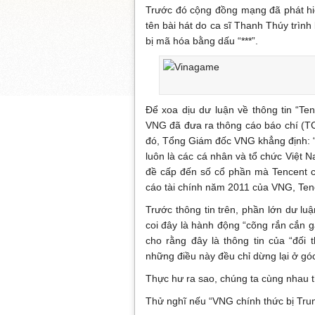
Trước đó cộng đồng mạng đã phát hi
tên bài hát do ca sĩ Thanh Thúy trìn
bị mã hóa bằng dấu “***”.
Để xoa dịu dư luận về thông tin “Te
VNG đã đưa ra thông cáo báo chí (TC
đó, Tổng Giám đốc VNG khẳng định: “V
luôn là các cá nhân và tổ chức Việt 
đề cấp đến số cổ phần mà Tencent 
cáo tài chính năm 2011 của VNG, Ten
Trước thông tin trên, phần lớn dư l
coi đây là hành động “cõng rắn cắn g
cho rằng đây là thông tin của “đối 
những điều này đều chỉ dừng lại ở gó
Thực hư ra sao, chúng ta cùng nhau t
Thử nghĩ nếu “VNG chính thức bị Trun