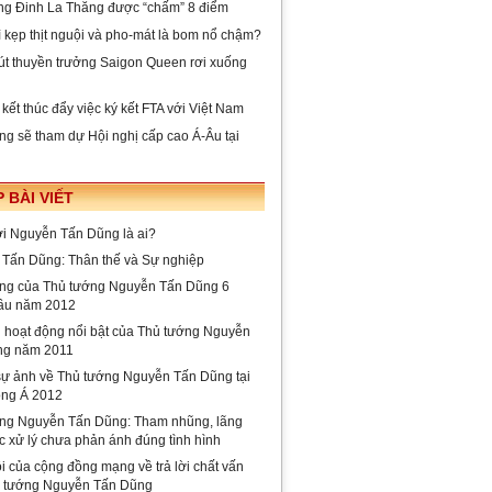
ng Đinh La Thăng được “chấm” 8 điểm
 kẹp thịt nguội và pho-mát là bom nổ chậm?
út thuyền trưởng Saigon Queen rơi xuống
kết thúc đẩy việc ký kết FTA với Việt Nam
ng sẽ tham dự Hội nghị cấp cao Á-Âu tại
 BÀI VIẾT
lời Nguyễn Tấn Dũng là ai?
Tấn Dũng: Thân thế và Sự nghiệp
ng của Thủ tướng Nguyễn Tấn Dũng 6
ầu năm 2012
i hoạt động nổi bật của Thủ tướng Nguyễn
ng năm 2011
ự ảnh về Thủ tướng Nguyễn Tấn Dũng tại
ng Á 2012
ng Nguyễn Tấn Dũng: Tham nhũng, lãng
c xử lý chưa phản ánh đúng tình hình
i của cộng đồng mạng về trả lời chất vấn
ủ tướng Nguyễn Tấn Dũng