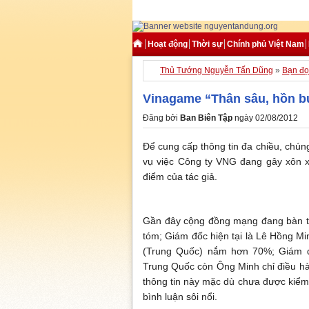
Hoạt động
Thời sự
Chính phủ Việt Nam
Thủ Tướng Nguyễn Tấn Dũng
»
Bạn đọ
Vinagame “Thân sâu, hồn 
Đăng bởi
Ban Biên Tập
ngày 02/08/2012
Để cung cấp thông tin đa chiều, chúng
vụ việc Công ty VNG đang gây xôn x
điểm của tác giả.
Gần đây cộng đồng mạng đang bàn tá
tóm; Giám đốc hiện tại là Lê Hồng Mi
(Trung Quốc) nắm hơn 70%; Giám đ
Trung Quốc còn Ông Minh chỉ điều h
thông tin này mặc dù chưa được kiểm
bình luận sôi nổi.