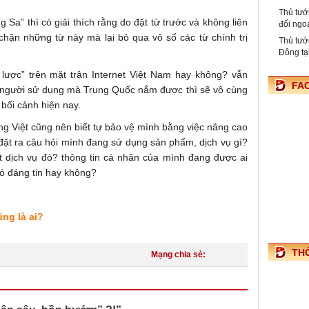
Thủ tướ
 Sa” thì có giải thích rằng do đặt từ trước và không liên
đối ngo
chặn những từ này mà lại bỏ qua vô số các từ chính trị
Thủ tướ
Đông tạ
lược” trên mặt trận Internet Việt Nam hay không? vẫn
FA
n người sử dụng mà Trung Quốc nắm được thì sẽ vô cùng
bối cảnh hiện nay.
ng Việt cũng nên biết tự bảo vệ mình bằng việc nâng cao
 đặt ra câu hỏi mình đang sử dụng sản phẩm, dịch vụ gì?
t dịch vụ đó? thông tin cá nhân của mình đang được ai
ó đáng tin hay không?
ng là ai?
TH
Mạng chia sẻ: