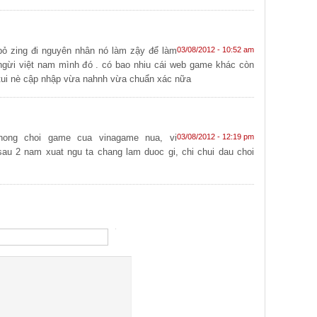
bỏ zing đi nguyên nhân nó làm zậy để làm
03/08/2012 - 10:52 am
gừi việt nam mình đó . có bao nhiu cái web game khác còn
tui nè cập nhập vừa nahnh vừa chuẩn xác nữa
ong choi game cua vinagame nua, vi
03/08/2012 - 12:19 pm
au 2 nam xuat ngu ta chang lam duoc gi, chi chui dau choi