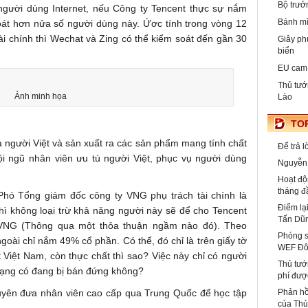
Bộ trưở
 người dùng Internet, nếu Công ty Tencent thực sự nắm
Bánh mì
soát hơn nửa số người dùng này. Ứơc tính trong vòng 12
ài chính thì Wechat và Zing có thể kiểm soát đến gần 30
Giây ph
biển
EU cam 
Thủ tướ
Ảnh minh họa
Lào
TOP
 người Việt và sản xuất ra các sản phẩm mang tính chất
Để trả 
đội ngũ nhân viên ưu tú người Việt, phục vụ người dùng
Nguyễn 
Hoạt độ
tháng đ
 Phó Tổng giám đốc công ty VNG phụ trách tài chính là
Điểm lạ
ì không loại trừ khả năng người này sẽ để cho Tencent
Tấn Dũ
VNG (Thông qua một thỏa thuận ngầm nào đó). Theo
Phóng s
ài chỉ nắm 49% cổ phần. Có thể, đó chỉ là trên giấy tờ
WEF Đô
Việt Nam, còn thực chất thì sao? Việc này chỉ có người
Thủ tướ
mạng có đang bị bán đứng không?
phí đượ
uyên đưa nhân viên cao cấp qua Trung Quốc để học tập
Phản hồ
của Th