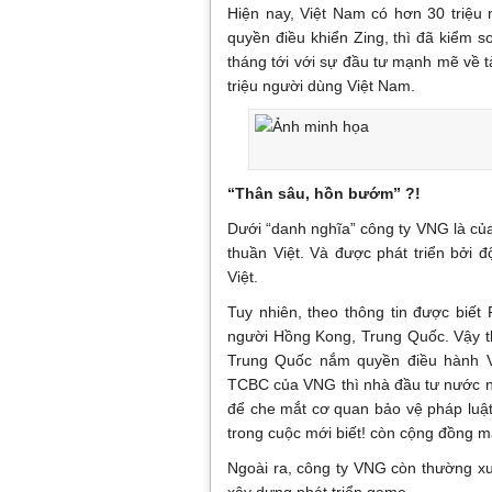
Hiện nay, Việt Nam có hơn 30 triệu
quyền điều khiển Zing, thì đã kiểm 
tháng tới với sự đầu tư mạnh mẽ về t
triệu người dùng Việt Nam.
“Thân sâu, hồn bướm” ?!
Dưới “danh nghĩa” công ty VNG là của
thuần Việt. Và được phát triển bởi 
Việt.
Tuy nhiên, theo thông tin được biết
người Hồng Kong, Trung Quốc. Vậy th
Trung Quốc nắm quyền điều hành 
TCBC của VNG thì nhà đầu tư nước ngo
để che mắt cơ quan bảo vệ pháp luật 
trong cuộc mới biết! còn cộng đồng 
Ngoài ra, công ty VNG còn thường x