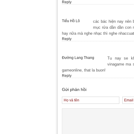
Reply
Tiểu Hồ Lô
các bác hiện nay nên 
mục rửa dần dần con n
hay nữa mà nghe nhạc thì nghe nhaccua
Reply
Đường Lang Thang
Tu nay se kh
vinagame ma s
gameonline, that la buon!
Reply
Gửi phản hồi