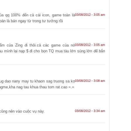
của qq 100% đến cả cái icon, game toàn là
03/08/2012 - 3:05 am
bán là bán ngay từ trong tư tưởng rồi
ẩm của Zing đi thôi.cả các game của nó
03/08/2012 - 3:05 am
u mình lại nạp $ đi cho bọn TQ mua tàu lớn súng lớn để bắn
hug dao nany may tu khaon sag truong sa ko
03/08/2012 - 3:08 am
ingme,kha nag tau khua thau tom rat cao =.=
 cũng nên vào cuộc vụ này.
03/08/2012 - 3:34 am