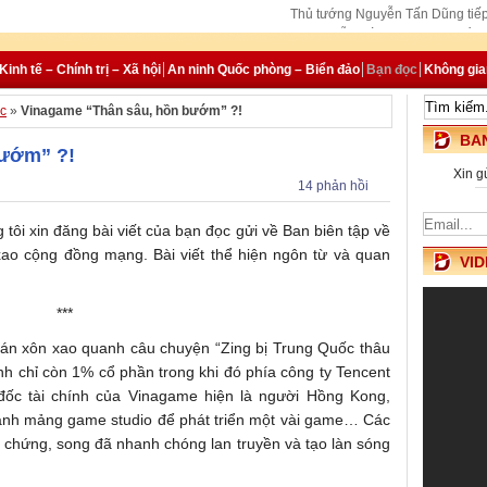
Thủ tướng Nguyễn Tấn Dũng tiếp 
Thủ tướng Nguyễn Tấn Dũng: Thúc đẩy hợ
Thủ tướng sẽ tham
Kinh tế – Chính trị – Xã hội
An ninh Quốc phòng – Biển đảo
Bạn đọc
Không gi
c
»
Vinagame “Thân sâu, hồn bướm” ?!
BAN
bướm” ?!
Xin g
14 phản hồi
 tôi xin đăng bài viết của bạn đọc gửi về Ban biên tập về
ao cộng đồng mạng. Bài viết thể hiện ngôn từ và quan
VID
***
n xôn xao quanh câu chuyện “Zing bị Trung Quốc thâu
nh chỉ còn 1% cổ phần trong khi đó phía công ty Tencent
ốc tài chính của Vinagame hiện là người Hồng Kong,
ành mảng game studio để phát triển một vài game… Các
 chứng, song đã nhanh chóng lan truyền và tạo làn sóng