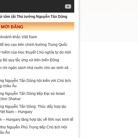
sử tóm tắt Thủ tướng Nguyễn Tấn Dũng
I MỚI ĐĂNG
khoảnh khắc Việt Nam
để leo cao trên chính trường Trung Quốc
 hiểm của Học thuyết Chủ nghĩa tự do mới
y Bộ quy tắc ứng xử trên biển Đông
 chi ngân sách nhà nước cho an sinh xã
ng Nguyễn Tấn Dũng hội kiến với Chủ tịch
g châu Âu
ng Nguyễn Tấn Dũng tiếp Đại sứ Israel
Eilon Shahar
ng Nguyễn Tấn Dũng: Thúc đẩy hợp tác
 Việt Nam – Hungary
m – Hungary tăng hợp tác về lĩnh vực kinh tế
 thư Nguyễn Phú Trọng tiếp Chủ tịch Hội
hâu Âu