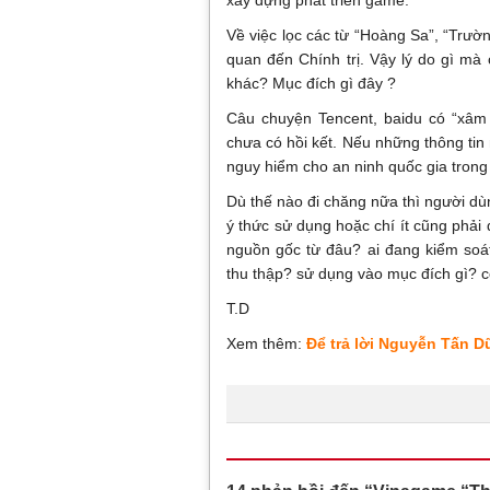
xây dựng phát triển game.
Về việc lọc các từ “Hoàng Sa”, “Trường
quan đến Chính trị. Vậy lý do gì mà 
khác? Mục đích gì đây ?
Câu chuyện Tencent, baidu có “xâm 
chưa có hồi kết. Nếu những thông ti
nguy hiểm cho an ninh quốc gia trong 
Dù thế nào đi chăng nữa thì người dù
ý thức sử dụng hoặc chí ít cũng phải
nguồn gốc từ đâu? ai đang kiểm soá
thu thập? sử dụng vào mục đích gì? c
T.D
Xem thêm:
Để trả lời Nguyễn Tấn Dũ