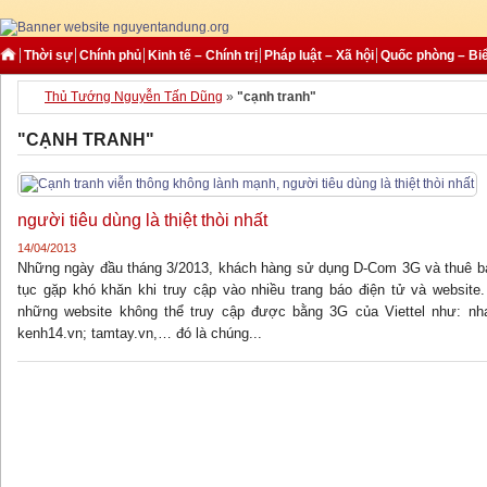
Thời sự
Chính phủ
Kinh tế – Chính trị
Pháp luật – Xã hội
Quốc phòng – Bi
Thủ Tướng Nguyễn Tấn Dũng
»
"cạnh tranh"
"CẠNH TRANH"
người tiêu dùng là thiệt thòi nhất
14/04/2013
Những ngày đầu tháng 3/2013, khách hàng sử dụng D-Com 3G và thuê bao 
tục gặp khó khăn khi truy cập vào nhiều trang báo điện tử và website
những website không thể truy cập được bằng 3G của Viettel như: nha
kenh14.vn; tamtay.vn,… đó là chúng...