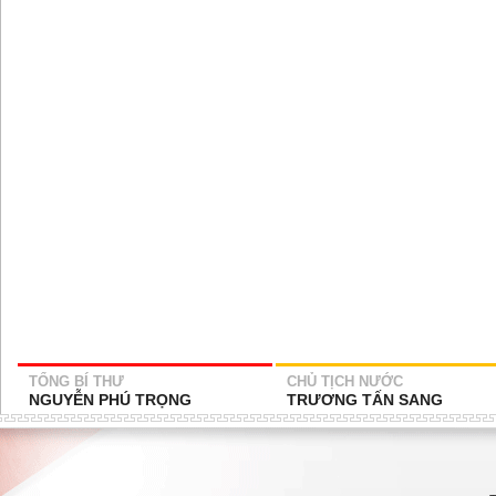
TỔNG BÍ THƯ
CHỦ TỊCH NƯỚC
NGUYỄN PHÚ TRỌNG
TRƯƠNG TẤN SANG