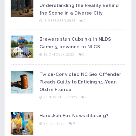
Understanding the Reality Behind
the Scene in a Diverse City
8 DESEMBER 2025
0
Brewers stun Cubs 3-1 in NLDS
Game 5, advance to NLCS
12 OKTOBER 2025
0
Twice-Convicted NC Sex Offender
Pleads Guilty to Enticing 11-Year-
Old in Florida
23 NOVEMBER 2025
0
Haruskah Fox News dilarang?
27 JULI 2023
0