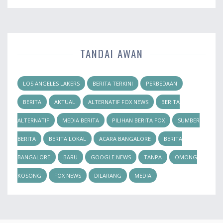
TANDAI AWAN
LOS ANGELES LAKERS
BERITA TERKINI
PERBEDAAN
BERITA
AKTUAL
ALTERNATIF FOX NEWS
BERITA
ALTERNATIF
MEDIA BERITA
PILIHAN BERITA FOX
SUMBER
BERITA
BERITA LOKAL
ACARA BANGALORE
BERITA
BANGALORE
BARU
GOOGLE NEWS
TANPA
OMONG
KOSONG
FOX NEWS
DILARANG
MEDIA