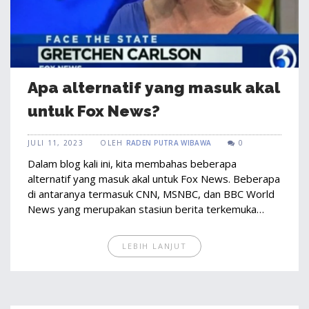
Apa alternatif yang masuk akal
untuk Fox News?
JULI 11, 2023
OLEH
RADEN PUTRA WIBAWA
0
Dalam blog kali ini, kita membahas beberapa
alternatif yang masuk akal untuk Fox News. Beberapa
di antaranya termasuk CNN, MSNBC, dan BBC World
News yang merupakan stasiun berita terkemuka
dengan cakupan berita yang luas dan berimbang.
Selain itu, media online seperti The Guardian dan The
LEBIH LANJUT
New York Times juga menjadi alternatif yang baik
dengan beragam laporan mendalam dan analisis
berita. Al Jazeera English juga menjadi pilihan populer
dengan perspektif internasional yang kuat. Terakhir,