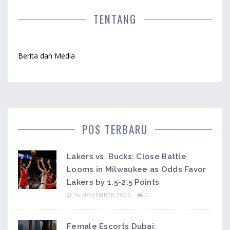
PBS dan NPR juga disebut sebagai alternatif dengan
program berita dan analisis yang informatif.
TENTANG
Berita dan Media
POS TERBARU
Lakers vs. Bucks: Close Battle
Looms in Milwaukee as Odds Favor
Lakers by 1.5-2.5 Points
16 NOVEMBER 2025
0
Female Escorts Dubai: