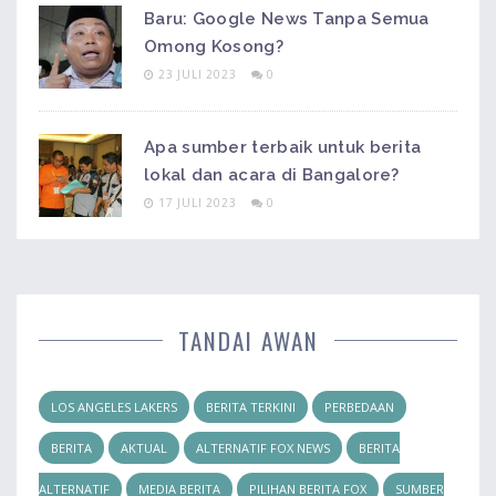
Baru: Google News Tanpa Semua
Omong Kosong?
23 JULI 2023
0
Apa sumber terbaik untuk berita
lokal dan acara di Bangalore?
17 JULI 2023
0
TANDAI AWAN
LOS ANGELES LAKERS
BERITA TERKINI
PERBEDAAN
BERITA
AKTUAL
ALTERNATIF FOX NEWS
BERITA
ALTERNATIF
MEDIA BERITA
PILIHAN BERITA FOX
SUMBER